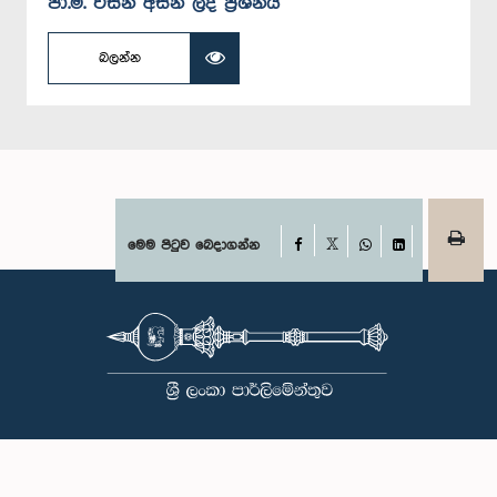
පා.ම. විසින් අසන ලද ප්‍රශ්නය
බලන්න
Facebook
මෙම පිටුව බෙදාගන්න
X
WhatsApp
LinkedIn