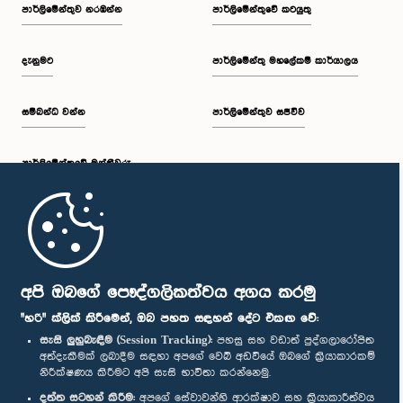
පාර්ලි‌මේන්තුව නරඹන්න
පාර්ලිමේන්තුවේ කටයුතු
දැනුමට
පාර්ලිමේන්තු මහලේකම් කාර්යාලය
සම්බන්ධ වන්න
පාර්ලිමේන්තුව සජීවීව
පාර්ලි‌මේන්තුවේ මන්ත්‍රීවරු
මුල් පිටුව
පාර්ලිමේන්තු ජංගම යෙදුම
අපි ඔබගේ පෞද්ගලිකත්වය අගය කරමු
"හරි" ක්ලික් කිරීමෙන්, ඔබ පහත සඳහන් දේට එකඟ වේ:
සැසි ලුහුබැඳීම (Session Tracking):
පහසු සහ වඩාත් පුද්ගලාරෝපිත
අත්දැකීමක් ලබාදීම සඳහා අපගේ වෙබ් අඩවියේ ඔබගේ ක්‍රියාකාරකම්
නිරීක්ෂණය කිරීමට අපි සැසි භාවිතා කරන්නෙමු.
අප හා සම්බන්ධ වී සිටින්න :
දත්ත සටහන් කිරීම:
අපගේ සේවාවන්හි ආරක්ෂාව සහ ක්‍රියාකාරීත්වය