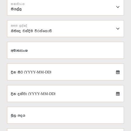
සභාවාරය
අසන ලද්දේ
නීතිඥ චන්දිම වීරක්කොඩි
අමාත්‍යාංශ
දින සිට (YYYY-MM-DD)
දින දක්වා (YYYY-MM-DD)
මූල පදය