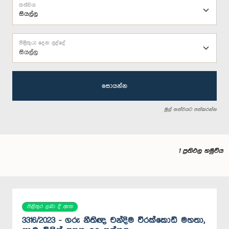
තත්වය
පිළිතුරු දෙන ලද්දේ
සියල්ල
සොයන්න
මුල් තත්වයට පත්කරන්න
1 ප්‍රතිඵල හමුවිය
පිළිතුර ලබා දී ඇත
3316/2023 - ගරු නීතිඥ චන්දිම වීරක්කොඩි මහතා,