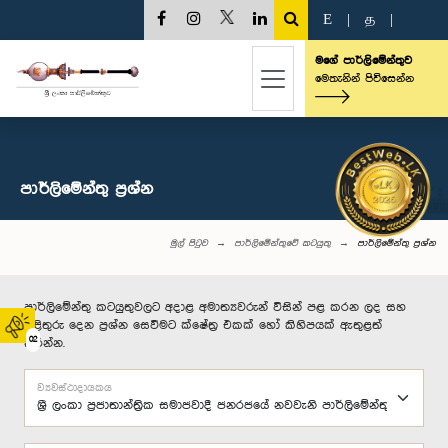
E
|
த
|
මගේ පාර්ලිමේන්තුව
මෙතැනින් පිවිසෙන්න
පාර්ලි‌මේන්තු‌ ප්‍රශ්න
මුල් පිටුව
පාර්ලිමේන්තුවේ කටයුතු
පාර්ලි‌මේන්තු‌ ප්‍රශ්න
පාර්ලිමේන්තු කටයුතුවලට අදාළ අමාත්‍යවරුන් විසින් පළ කරන ලද සහ
පිළිතුරු දෙන ප්‍රශ්න සෙවීමට ක්ෂේත්‍ර එකක් හෝ කිහිපයක් ඇතුළත්
02
කරන්න.
ව්‍යවස්ථාදායකය