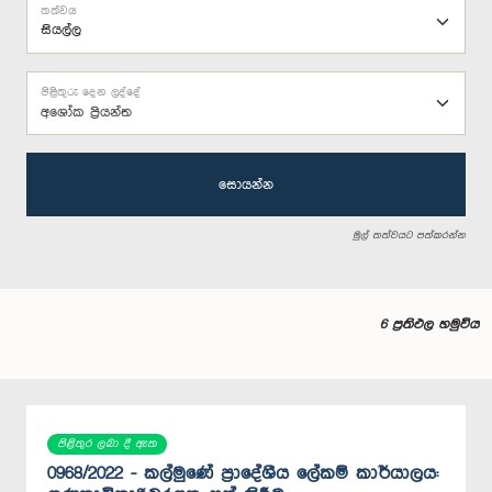
තත්වය
පිළිතුරු දෙන ලද්දේ
අශෝක ප්‍රියන්ත
සොයන්න
මුල් තත්වයට පත්කරන්න
6 ප්‍රතිඵල හමුවිය
පිළිතුර ලබා දී ඇත
0968/2022 - කල්මුණේ ප්‍රාදේශීය ලේකම් කාර්යාලය: