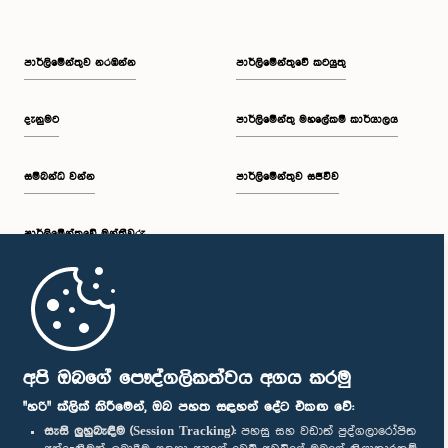
පාර්ලි‌මේන්තුව නරඹන්න
පාර්ලිමේන්තුවේ කටයුතු
දැනුමට
පාර්ලිමේන්තු මහලේකම් කාර්යාලය
සම්බන්ධ වන්න
පාර්ලිමේන්තුව සජීවීව
පාර්ලි‌මේන්තුවේ මන්ත්‍රීවරු
මුල් පිටුව
පාර්ලිමේන්තු ජංගම යෙදුම
අපි ඔබගේ පෞද්ගලිකත්වය අගය කරමු
"හරි" ක්ලික් කිරීමෙන්, ඔබ පහත සඳහන් දේට එකඟ වේ:
සැසි ලුහුබැඳීම (Session Tracking):
පහසු සහ වඩාත් පුද්ගලාරෝපිත