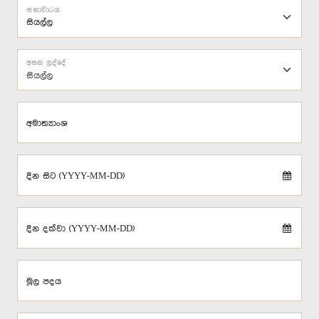
සභාවාරය
අසන ලද්දේ
සියල්ල
අමාත්‍යාංශ
දින සිට (YYYY-MM-DD)
දින දක්වා (YYYY-MM-DD)
මූල පදය