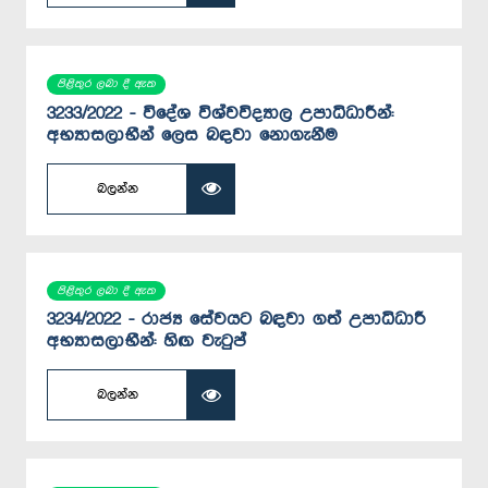
පිළිතුර ලබා දී ඇත
3233/2022 - විදේශ විශ්වවිද්‍යාල උපාධිධාරීන්:
අභ්‍යාසලාභීන් ලෙස බඳවා නොගැනීම
බලන්න
පිළිතුර ලබා දී ඇත
3234/2022 - රාජ්‍ය සේවයට බඳවා ගත් උපාධිධාරී
අභ්‍යාසලාභීන්: හිඟ වැටුප්
බලන්න