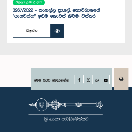
පිළිතුර ලබා දී ඇත
3267/2022 - තංගල්ල ප්‍රා.ලේ. කොට්ඨාශයේ
"යායවත්ත" ඉඩම කොටස් කිරීම: විස්තර
බලන්න
Facebook
මෙම පිටුව බෙදාගන්න
X
WhatsApp
LinkedIn