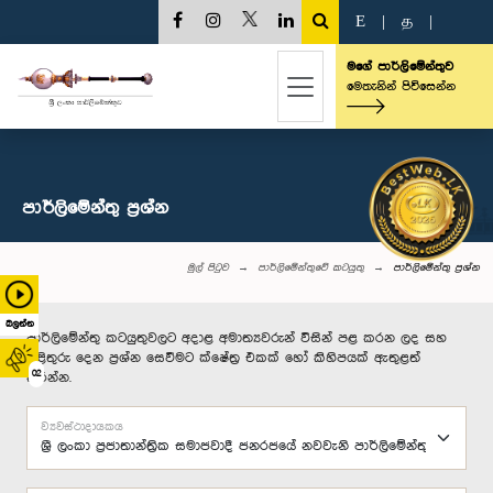
E
|
த
|
මගේ පාර්ලිමේන්තුව
මෙතැනින් පිවිසෙන්න
පාර්ලි‌මේන්තු‌ ප්‍රශ්න
මුල් පිටුව
පාර්ලිමේන්තුවේ කටයුතු
පාර්ලි‌මේන්තු‌ ප්‍රශ්න
බලන්න
පාර්ලිමේන්තු කටයුතුවලට අදාළ අමාත්‍යවරුන් විසින් පළ කරන ලද සහ
පිළිතුරු දෙන ප්‍රශ්න සෙවීමට ක්ෂේත්‍ර එකක් හෝ කිහිපයක් ඇතුළත්
02
කරන්න.
ව්‍යවස්ථාදායකය