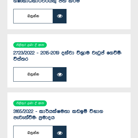
ගණකාධිකාරිවරයකු පත් කිරීම
බලන්න
පිළිතුර ලබා දී ඇත
2723/2022 - 2015-2019 දක්වා විශ්‍රාම වැටුප් ගෙවීම්:
විස්තර
බලන්න
පිළිතුර ලබා දී ඇත
3165/2022 - කාර්යක්ෂමතා කඩඉම් විභාග
පැවැත්වීම: ප්‍රමාදය
බලන්න