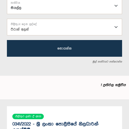
තත්වය
පිළිතුරු දෙන ලද්දේ
ටිරාන් අලස්
සොයන්න
මුල් තත්වයට පත්කරන්න
1 ප්‍රතිඵල හමුවිය
පිළිතුර ලබා දී ඇත
0341/2022 - ශ්‍රී ලංකා පොලීසියේ නිලධාරින්: