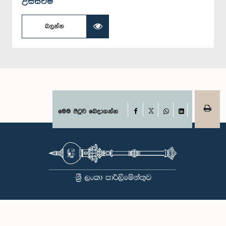
උසස්වීම්
බලන්න
Facebook
මෙම පිටුව බෙදාගන්න
X
WhatsApp
LinkedIn