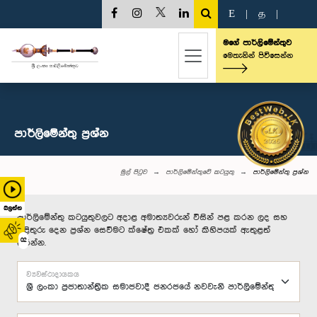
E
|
த
|
මගේ පාර්ලිමේන්තුව
මෙතැනින් පිවිසෙන්න
පාර්ලි‌මේන්තු‌ ප්‍රශ්න
මුල් පිටුව
පාර්ලිමේන්තුවේ කටයුතු
පාර්ලි‌මේන්තු‌ ප්‍රශ්න
බලන්න
පාර්ලිමේන්තු කටයුතුවලට අදාළ අමාත්‍යවරුන් විසින් පළ කරන ලද සහ
පිළිතුරු දෙන ප්‍රශ්න සෙවීමට ක්ෂේත්‍ර එකක් හෝ කිහිපයක් ඇතුළත්
02
කරන්න.
ව්‍යවස්ථාදායකය