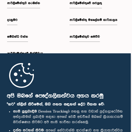
පාර්ලි‌මේන්තුව නරඹන්න
පාර්ලිමේන්තුවේ කටයුතු
දැනුමට
පාර්ලිමේන්තු මහලේකම් කාර්යාලය
සම්බන්ධ වන්න
පාර්ලිමේන්තුව සජීවීව
පාර්ලි‌මේන්තුවේ මන්ත්‍රීවරු
මුල් පිටුව
පාර්ලිමේන්තු ජංගම යෙදුම
අපි ඔබගේ පෞද්ගලිකත්වය අගය කරමු
"හරි" ක්ලික් කිරීමෙන්, ඔබ පහත සඳහන් දේට එකඟ වේ:
සැසි ලුහුබැඳීම (Session Tracking):
පහසු සහ වඩාත් පුද්ගලාරෝපිත
අත්දැකීමක් ලබාදීම සඳහා අපගේ වෙබ් අඩවියේ ඔබගේ ක්‍රියාකාරකම්
නිරීක්ෂණය කිරීමට අපි සැසි භාවිතා කරන්නෙමු.
අප හා සම්බන්ධ වී සිටින්න :
දත්ත සටහන් කිරීම:
අපගේ සේවාවන්හි ආරක්ෂාව සහ ක්‍රියාකාරීත්වය