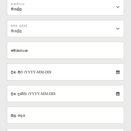
සභාවාරය
අසන ලද්දේ
සියල්ල
අමාත්‍යාංශ
දින සිට (YYYY-MM-DD)
දින දක්වා (YYYY-MM-DD)
මූල පදය