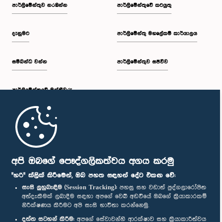
පාර්ලි‌මේන්තුව නරඹන්න
පාර්ලිමේන්තුවේ කටයුතු
දැනුමට
පාර්ලිමේන්තු මහලේකම් කාර්යාලය
සම්බන්ධ වන්න
පාර්ලිමේන්තුව සජීවීව
පාර්ලි‌මේන්තුවේ මන්ත්‍රීවරු
මුල් පිටුව
පාර්ලිමේන්තු ජංගම යෙදුම
අපි ඔබගේ පෞද්ගලිකත්වය අගය කරමු
"හරි" ක්ලික් කිරීමෙන්, ඔබ පහත සඳහන් දේට එකඟ වේ:
සැසි ලුහුබැඳීම (Session Tracking):
පහසු සහ වඩාත් පුද්ගලාරෝපිත
අත්දැකීමක් ලබාදීම සඳහා අපගේ වෙබ් අඩවියේ ඔබගේ ක්‍රියාකාරකම්
නිරීක්ෂණය කිරීමට අපි සැසි භාවිතා කරන්නෙමු.
අප හා සම්බන්ධ වී සිටින්න :
දත්ත සටහන් කිරීම:
අපගේ සේවාවන්හි ආරක්ෂාව සහ ක්‍රියාකාරීත්වය