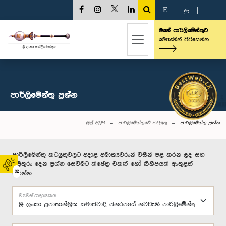
E
|
த
|
මගේ පාර්ලිමේන්තුව
මෙතැනින් පිවිසෙන්න
පාර්ලි‌මේන්තු‌ ප්‍රශ්න
මුල් පිටුව
පාර්ලිමේන්තුවේ කටයුතු
පාර්ලි‌මේන්තු‌ ප්‍රශ්න
පාර්ලිමේන්තු කටයුතුවලට අදාළ අමාත්‍යවරුන් විසින් පළ කරන ලද සහ
පිළිතුරු දෙන ප්‍රශ්න සෙවීමට ක්ෂේත්‍ර එකක් හෝ කිහිපයක් ඇතුළත්
02
කරන්න.
ව්‍යවස්ථාදායකය