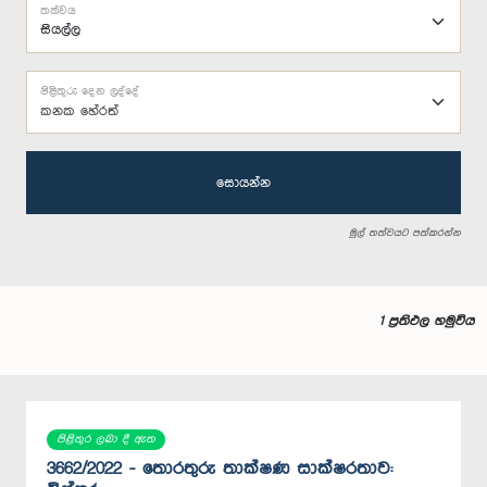
තත්වය
පිළිතුරු දෙන ලද්දේ
කනක හේරත්
සොයන්න
මුල් තත්වයට පත්කරන්න
1 ප්‍රතිඵල හමුවිය
පිළිතුර ලබා දී ඇත
3662/2022 - තොරතුරු තාක්ෂණ සාක්ෂරතාව: