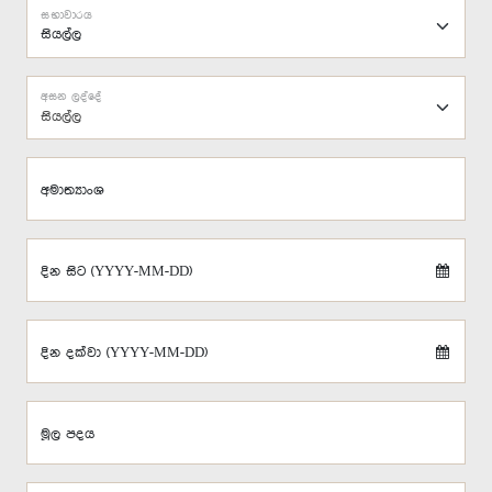
සභාවාරය
අසන ලද්දේ
සියල්ල
අමාත්‍යාංශ
දින සිට (YYYY-MM-DD)
දින දක්වා (YYYY-MM-DD)
මූල පදය