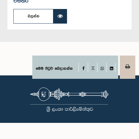
විස්තර
බලන්න
Facebook
මෙම පිටුව බෙදාගන්න
X
WhatsApp
LinkedIn