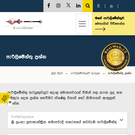
E
|
த
|
මගේ පාර්ලිමේන්තුව
මෙතැනින් පිවිසෙන්න
පාර්ලි‌මේන්තු‌ ප්‍රශ්න
මුල් පිටුව
පාර්ලිමේන්තුවේ කටයුතු
පාර්ලි‌මේන්තු‌ ප්‍රශ්න
පාර්ලිමේන්තු කටයුතුවලට අදාළ අමාත්‍යවරුන් විසින් පළ කරන ලද සහ
පිළිතුරු දෙන ප්‍රශ්න සෙවීමට ක්ෂේත්‍ර එකක් හෝ කිහිපයක් ඇතුළත්
02
කරන්න.
ව්‍යවස්ථාදායකය