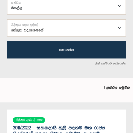
තත්වය
පිළිතුරු දෙන ලද්දේ
තේනුක විදානගමගේ
සොයන්න
මුල් තත්වයට පත්කරන්න
1 ප්‍රතිඵල හමුවිය
පිළිතුර ලබා දී ඇත
3911/2022 - සහනදායී කුලී පදනම මත රාජ්‍ය