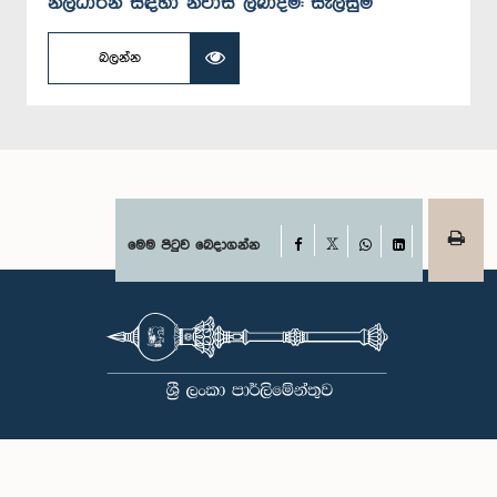
නිලධාරින් සඳහා නිවාස ලබාදීම: සැලසුම්
බලන්න
Facebook
මෙම පිටුව බෙදාගන්න
X
WhatsApp
LinkedIn