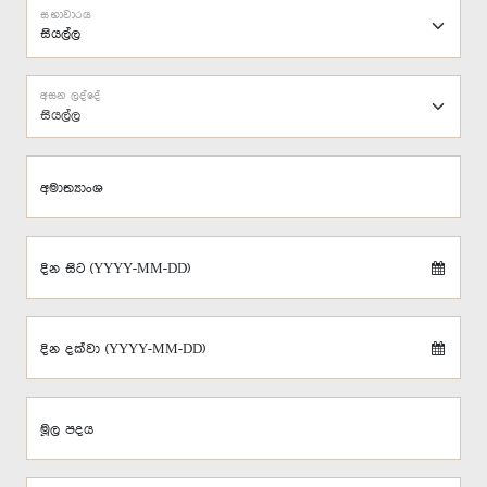
සභාවාරය
අසන ලද්දේ
සියල්ල
අමාත්‍යාංශ
දින සිට (YYYY-MM-DD)
දින දක්වා (YYYY-MM-DD)
මූල පදය