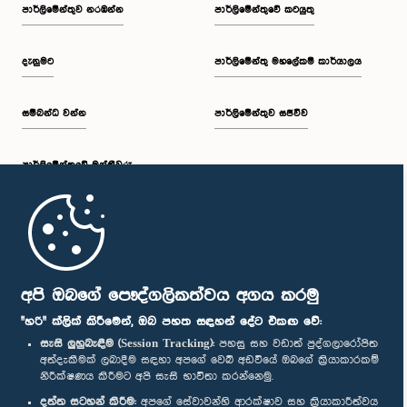
පාර්ලි‌මේන්තුව නරඹන්න
පාර්ලිමේන්තුවේ කටයුතු
දැනුමට
පාර්ලිමේන්තු මහලේකම් කාර්යාලය
සම්බන්ධ වන්න
පාර්ලිමේන්තුව සජීවීව
පාර්ලි‌මේන්තුවේ මන්ත්‍රීවරු
මුල් පිටුව
පාර්ලිමේන්තු ජංගම යෙදුම
අපි ඔබගේ පෞද්ගලිකත්වය අගය කරමු
"හරි" ක්ලික් කිරීමෙන්, ඔබ පහත සඳහන් දේට එකඟ වේ:
සැසි ලුහුබැඳීම (Session Tracking):
පහසු සහ වඩාත් පුද්ගලාරෝපිත
අත්දැකීමක් ලබාදීම සඳහා අපගේ වෙබ් අඩවියේ ඔබගේ ක්‍රියාකාරකම්
නිරීක්ෂණය කිරීමට අපි සැසි භාවිතා කරන්නෙමු.
අප හා සම්බන්ධ වී සිටින්න :
දත්ත සටහන් කිරීම:
අපගේ සේවාවන්හි ආරක්ෂාව සහ ක්‍රියාකාරීත්වය