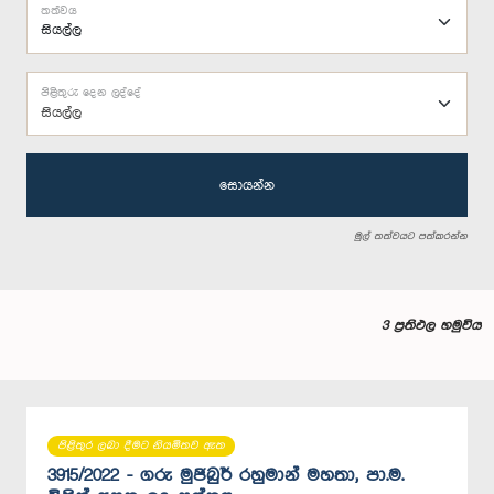
තත්වය
පිළිතුරු දෙන ලද්දේ
සියල්ල
සොයන්න
මුල් තත්වයට පත්කරන්න
3 ප්‍රතිඵල හමුවිය
පිළිතුර ලබා දීමට නියමිතව ඇත
3915/2022 - ගරු මුජිබුර් රහුමාන් මහතා, පා.ම.