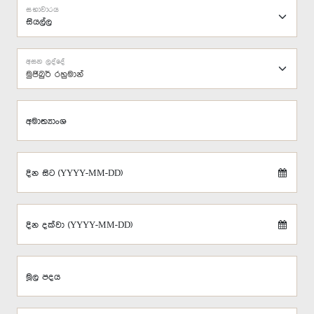
සභාවාරය
අසන ලද්දේ
මුජිබුර් රහුමාන්
අමාත්‍යාංශ
දින සිට (YYYY-MM-DD)
දින දක්වා (YYYY-MM-DD)
මූල පදය