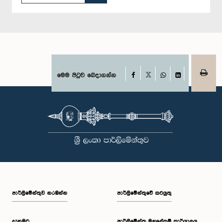
Facebook
මෙම පිටුව බෙදාගන්න
X
WhatsApp
LinkedIn
පාර්ලි‌මේන්තුව නරඹන්න
පාර්ලිමේන්තුවේ කටයුතු
දැනුමට
පාර්ලිමේන්තු මහලේකම් කාර්යාලය