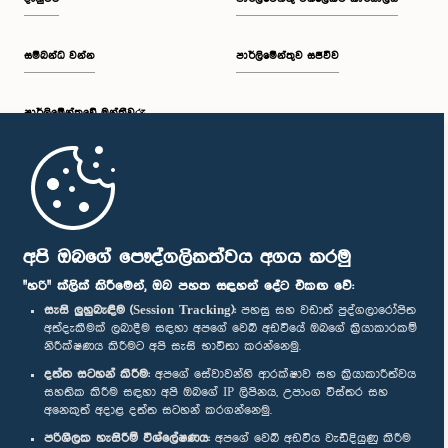
සම්බන්ධ වන්න
පාර්ලිමේන්තුව සජීවීව
පාර්ලි‌මේන්තුවේ මන්ත්‍රීවරු
මුල් පිටුව
පාර්ලිමේන්තු ජංගම යෙදුම
අපි ඔබගේ පෞද්ගලිකත්වය අගය කරමු
"හරි" ක්ලික් කිරීමෙන්, ඔබ පහත සඳහන් දේට එකඟ වේ:
සැසි ලුහුබැඳීම (Session Tracking):
පහසු සහ වඩාත් පුද්ගලාරෝපිත
අත්දැකීමක් ලබාදීම සඳහා අපගේ වෙබ් අඩවියේ ඔබගේ ක්‍රියාකාරකම්
නිරීක්ෂණය කිරීමට අපි සැසි භාවිතා කරන්නෙමු.
අප හා සම්බන්ධ වී සිටින්න :
දත්ත සටහන් කිරීම:
අපගේ සේවාවන්හි ආරක්ෂාව සහ ක්‍රියාකාරීත්වය
සහතික කිරීම සඳහා අපි ඔබගේ IP ලිපිනය, උපාංග විස්තර සහ
අනෙකුත් අදාළ දත්ත සටහන් කරගන්නෙමු.
සම්මාන
පරිශීලක හැසිරීම් විශ්ලේෂණය:
අපගේ වෙබ් අඩවිය වැඩිදියුණු කිරීම