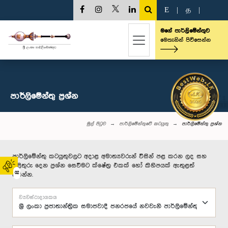
E
|
த
|
මගේ පාර්ලිමේන්තුව
මෙතැනින් පිවිසෙන්න
පාර්ලි‌මේන්තු‌ ප්‍රශ්න
මුල් පිටුව
පාර්ලිමේන්තුවේ කටයුතු
පාර්ලි‌මේන්තු‌ ප්‍රශ්න
පාර්ලිමේන්තු කටයුතුවලට අදාළ අමාත්‍යවරුන් විසින් පළ කරන ලද සහ
පිළිතුරු දෙන ප්‍රශ්න සෙවීමට ක්ෂේත්‍ර එකක් හෝ කිහිපයක් ඇතුළත්
02
කරන්න.
ව්‍යවස්ථාදායකය