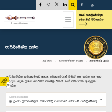
E
|
த
|
මගේ පාර්ලිමේන්තුව
මෙතැනින් පිවිසෙන්න
පාර්ලි‌මේන්තු‌ ප්‍රශ්න
මුල් පිටුව
පාර්ලිමේන්තුවේ කටයුතු
පාර්ලි‌මේන්තු‌ ප්‍රශ්න
පාර්ලිමේන්තු කටයුතුවලට අදාළ අමාත්‍යවරුන් විසින් පළ කරන ලද සහ
පිළිතුරු දෙන ප්‍රශ්න සෙවීමට ක්ෂේත්‍ර එකක් හෝ කිහිපයක් ඇතුළත්
02
කරන්න.
ව්‍යවස්ථාදායකය