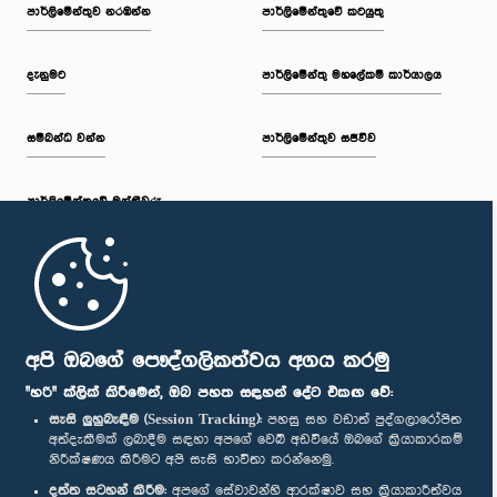
පාර්ලි‌මේන්තුව නරඹන්න
පාර්ලිමේන්තුවේ කටයුතු
දැනුමට
පාර්ලිමේන්තු මහලේකම් කාර්යාලය
සම්බන්ධ වන්න
පාර්ලිමේන්තුව සජීවීව
පාර්ලි‌මේන්තුවේ මන්ත්‍රීවරු
මුල් පිටුව
පාර්ලිමේන්තු ජංගම යෙදුම
අපි ඔබගේ පෞද්ගලිකත්වය අගය කරමු
"හරි" ක්ලික් කිරීමෙන්, ඔබ පහත සඳහන් දේට එකඟ වේ:
සැසි ලුහුබැඳීම (Session Tracking):
පහසු සහ වඩාත් පුද්ගලාරෝපිත
අත්දැකීමක් ලබාදීම සඳහා අපගේ වෙබ් අඩවියේ ඔබගේ ක්‍රියාකාරකම්
නිරීක්ෂණය කිරීමට අපි සැසි භාවිතා කරන්නෙමු.
අප හා සම්බන්ධ වී සිටින්න :
දත්ත සටහන් කිරීම:
අපගේ සේවාවන්හි ආරක්ෂාව සහ ක්‍රියාකාරීත්වය