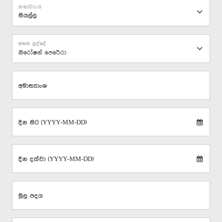
සභාවාරය
අසන ලද්දේ
නිරෝෂන් පෙරේරා
අමාත්‍යාංශ
දින සිට (YYYY-MM-DD)
දින දක්වා (YYYY-MM-DD)
මූල පදය