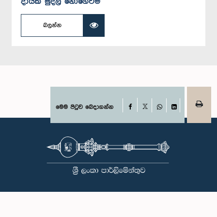
දායක මුදල් නොගෙවීම
බලන්න
Facebook
මෙම පිටුව බෙදාගන්න
X
WhatsApp
LinkedIn