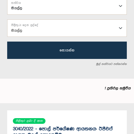
තත්වය
පිළිතුරු දෙන ලද්දේ
සියල්ල
සොයන්න
මුල් තත්වයට පත්කරන්න
1 ප්‍රතිඵල හමුවිය
පිළිතුර ලබා දී ඇත
3040/2022 - පොල් පර්යේෂණ ආයතනය: ඊපීඑෆ්