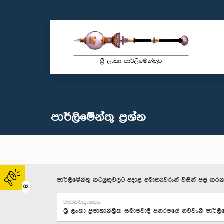
පාර්ලි‌මේන්තු‌ ප්‍රශ්න
පාර්ලිමේන්තු කටයුතුවලට අදාළ අමාත්‍යවරුන් විසින් පළ කරන
02
ව්‍යවස්ථාදායකය