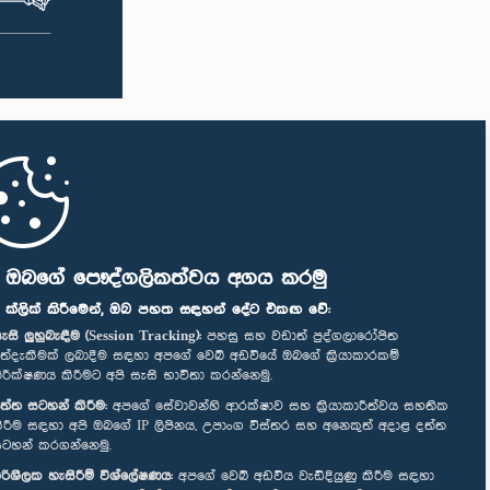
ි ඔබගේ පෞද්ගලිකත්වය අගය කරමු
" ක්ලික් කිරීමෙන්, ඔබ පහත සඳහන් දේට එකඟ වේ:
ැසි ලුහුබැඳීම (Session Tracking):
පහසු සහ වඩාත් පුද්ගලාරෝපිත
ත්දැකීමක් ලබාදීම සඳහා අපගේ වෙබ් අඩවියේ ඔබගේ ක්‍රියාකාරකම්
ිරීක්ෂණය කිරීමට අපි සැසි භාවිතා කරන්නෙමු.
ත්ත සටහන් කිරීම:
අපගේ සේවාවන්හි ආරක්ෂාව සහ ක්‍රියාකාරීත්වය සහතික
ිරීම සඳහා අපි ඔබගේ IP ලිපිනය, උපාංග විස්තර සහ අනෙකුත් අදාළ දත්ත
ටහන් කරගන්නෙමු.
රිශීලක හැසිරීම් විශ්ලේෂණය:
අපගේ වෙබ් අඩවිය වැඩිදියුණු කිරීම සඳහා