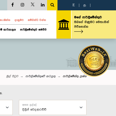
E
|
த
|
මගේ පාර්ලිමේන්තුව
ව නරඹන්න
දැනුමට
සම්බන්ධ වන්න
ඔබගේ ගිණුමට මෙතැනින්
පිවිසෙන්න
ම් කාර්යාලය
පාර්ලිමේන්තුව සජීවීව
මුල් පිටුව
පාර්ලිමේන්තුවේ කටයුතු
පාර්ලි‌මේන්තු‌ ප්‍රශ්න
න.
අසන ලද්දේ
දිලිප් වෙදආරච්චි