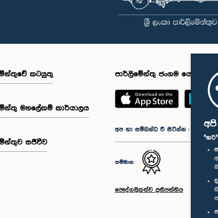
මේන්තුවේ කටයුතු
පාර්ලිමේන්තු ජංගම යෙදුම
මේන්තු මහලේකම් කාර්යාලය
අප
අප හා සම්බන්ධ වී සිටින්න :
"හරි
මේන්තුව සජීවීව
ස
අ
සම්මාන
න
ද
ක
පෞද්ගලිකත්ව ප්‍රතිපත්තිය
ස
ප