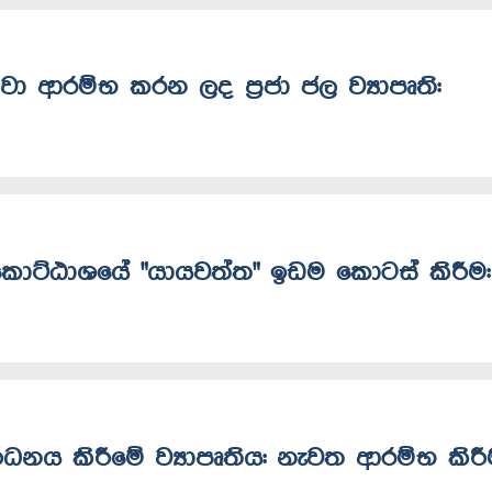
ක්වා ආරම්භ කරන ලද ප්‍රජා ජල ව්‍යාපෘති:
ේ. කොට්ඨාශයේ "යායවත්ත" ඉඩම කොටස් කිරීම:
ධනය කිරීමේ ව්‍යාපෘතිය: නැවත ආරම්භ කිර