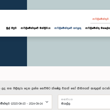
පාර්ලි‌මේන්තු
මුල් පිටුව
පාර්ලි‌මේන්තුවේ මන්ත්‍රීවරු
පාර්ලිමේන්තුවේ කටයුතු
පාර්ලිමේන්තු මහලේක
 ලද සහ පිළිතුරු දෙන ප්‍රශ්න සෙවීමට ක්ෂේත්‍ර එකක් හෝ කිහිපයක් ඇතුළත් කරන්
සභාවාරය