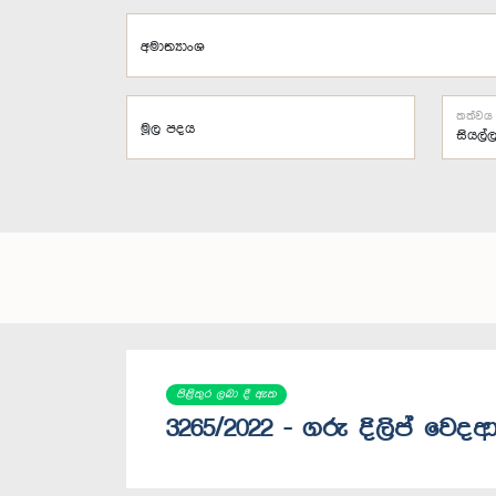
අමාත්‍යාංශ
තත්වය
මූල පදය
පිළිතුර ලබා දී ඇත
3265/2022 - ගරු දිලිප් වෙදආ