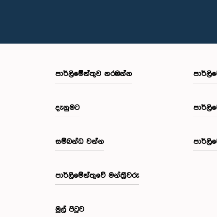
පාර්ලි‌මේන්තුව නරඹන්න
පාර්ලි
දැනුමට
පාර්ලි
සම්බන්ධ වන්න
පාර්ලි
පාර්ලි‌මේන්තුවේ මන්ත්‍රීවරු
මුල් පිටුව