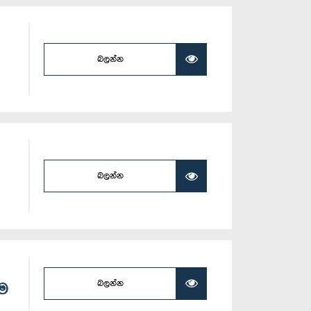
බලන්න
බලන්න
බලන්න
ීම