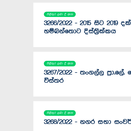
පිළිතුර ලබා දී ඇත
3266/2022 - 2015 සිට 2019 ද
හම්බන්තොට දිස්ත්‍රික්කය
පිළිතුර ලබා දී ඇත
3267/2022 - තංගල්ල ප්‍රා.ල
විස්තර
පිළිතුර ලබා දී ඇත
3268/2022 - නගර සභා සංවර්