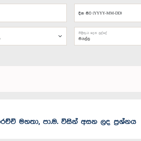
දින සිට (YYYY-MM-DD)
පිළිතුරු දෙන ලද්දේ
සියල්ල
රච්චි මහතා, පා.ම. විසින් අසන ලද ප්‍රශ්නය