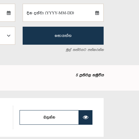
දින දක්වා (YYYY-MM-DD)
සොයන්න
මුල් තත්වයට පත්කරන්න
5 ප්‍රතිඵල හමුවිය
බලන්න