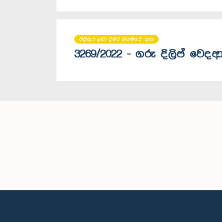
පිළිතුර ලබා දීමට නියමිතව ඇත
3269/2022 - ගරු දිලිප් වෙදආ