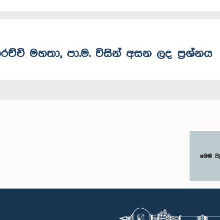
රච්චි මහතා, පා.ම. විසින් අසන ලද ප්‍රශ්නය
මෙම පි