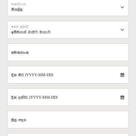
සභාවාරය
අසන ලද්දේ
ඉම්තියාස් බාකීර් මාකාර්
අමාත්‍යාංශ
දින සිට (YYYY-MM-DD)
දින දක්වා (YYYY-MM-DD)
මූල පදය