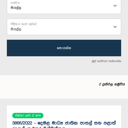
තත්වය
පිළිතුරු දෙන ලද්දේ
සියල්ල
සොයන්න
මුල් තත්වයට පත්කරන්න
2 ප්‍රතිඵල හමුවිය
පිළිතුර ලබා දී ඇත
3866/2022 - දෙමළ මාධ්‍ය ජාතික පාසල් සහ පළාත්