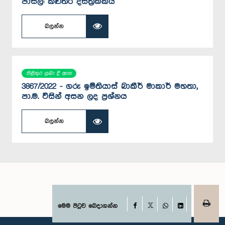
පාසල්: කළුතර දිස්ත්‍රික්කය
බලන්න
පිළිතුර ලබා දී ඇත
3867/2022 - ගරු ඉම්තියාස් බාකීර් මාකාර් මහතා,
පා.ම. විසින් අසන ලද ප්‍රශ්නය
බලන්න
Facebook
මෙම පිටුව බෙදාගන්න
X
WhatsApp
LinkedIn