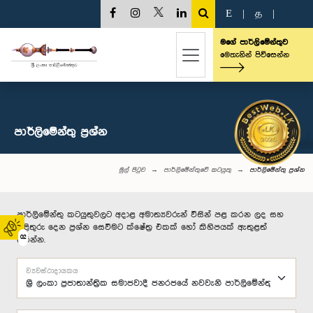
E
|
த
|
මගේ පාර්ලිමේන්තුව
මෙතැනින් පිවිසෙන්න
පාර්ලි‌මේන්තු‌ ප්‍රශ්න
මුල් පිටුව
පාර්ලිමේන්තුවේ කටයුතු
පාර්ලි‌මේන්තු‌ ප්‍රශ්න
පාර්ලිමේන්තු කටයුතුවලට අදාළ අමාත්‍යවරුන් විසින් පළ කරන ලද සහ
පිළිතුරු දෙන ප්‍රශ්න සෙවීමට ක්ෂේත්‍ර එකක් හෝ කිහිපයක් ඇතුළත්
02
කරන්න.
ව්‍යවස්ථාදායකය