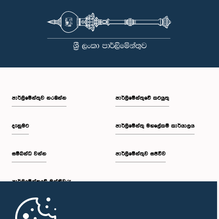
පාර්ලි‌මේන්තුව නරඹන්න
පාර්ලිමේන්තුවේ කටයුතු
දැනුමට
පාර්ලිමේන්තු මහලේකම් කාර්යාලය
සම්බන්ධ වන්න
පාර්ලිමේන්තුව සජීවීව
පාර්ලි‌මේන්තුවේ මන්ත්‍රීවරු
මුල් පිටුව