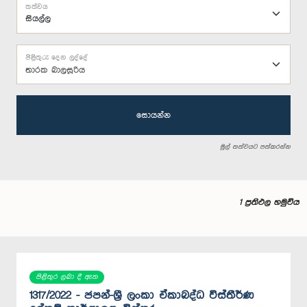
තත්වය
පිළිතුරු දෙන ලද්දේ
තාරක බාලසූරිය
සොයන්න
මුල් තත්වයට පත්කරන්න
1 ප්‍රතිඵල හමුවිය
පිළිතුර ලබා දී ඇත
1317/2022 - ජපන්-ශ්‍රී ලංකා ඒකාබද්ධ විස්තීර්ණ