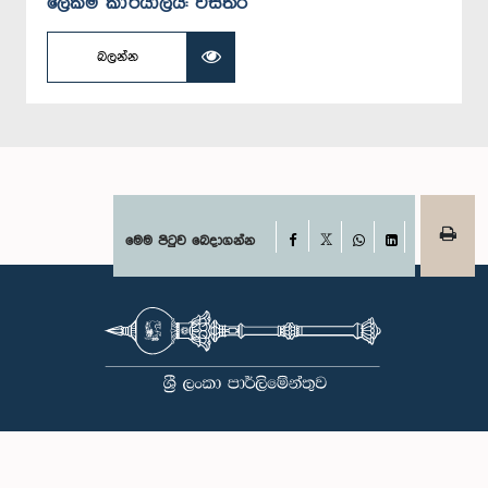
ලේකම් කාර්යාලය: විස්තර
බලන්න
Facebook
මෙම පිටුව බෙදාගන්න
X
WhatsApp
LinkedIn