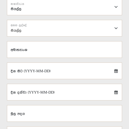
සභාවාරය
අසන ලද්දේ
සියල්ල
අමාත්‍යාංශ
දින සිට (YYYY-MM-DD)
දින දක්වා (YYYY-MM-DD)
මූල පදය