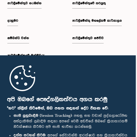
පාර්ලි‌මේන්තුව නරඹන්න
පාර්ලිමේන්තුවේ කටයුතු
දැනුමට
පාර්ලිමේන්තු මහලේකම් කාර්යාලය
සම්බන්ධ වන්න
පාර්ලිමේන්තුව සජීවීව
පාර්ලි‌මේන්තුවේ මන්ත්‍රීවරු
මුල් පිටුව
පාර්ලිමේන්තු ජංගම යෙදුම
අපි ඔබගේ පෞද්ගලිකත්වය අගය කරමු
"හරි" ක්ලික් කිරීමෙන්, ඔබ පහත සඳහන් දේට එකඟ වේ:
සැසි ලුහුබැඳීම (Session Tracking):
පහසු සහ වඩාත් පුද්ගලාරෝපිත
අත්දැකීමක් ලබාදීම සඳහා අපගේ වෙබ් අඩවියේ ඔබගේ ක්‍රියාකාරකම්
නිරීක්ෂණය කිරීමට අපි සැසි භාවිතා කරන්නෙමු.
අප හා සම්බන්ධ වී සිටින්න :
දත්ත සටහන් කිරීම:
අපගේ සේවාවන්හි ආරක්ෂාව සහ ක්‍රියාකාරීත්වය