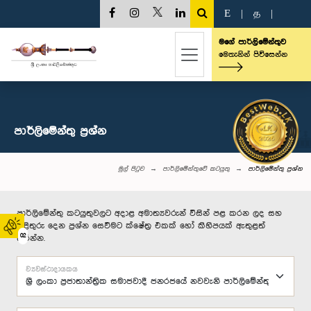
E
|
த
|
මගේ පාර්ලිමේන්තුව
මෙතැනින් පිවිසෙන්න
පාර්ලි‌මේන්තු‌ ප්‍රශ්න
මුල් පිටුව
පාර්ලිමේන්තුවේ කටයුතු
පාර්ලි‌මේන්තු‌ ප්‍රශ්න
පාර්ලිමේන්තු කටයුතුවලට අදාළ අමාත්‍යවරුන් විසින් පළ කරන ලද සහ
පිළිතුරු දෙන ප්‍රශ්න සෙවීමට ක්ෂේත්‍ර එකක් හෝ කිහිපයක් ඇතුළත්
02
කරන්න.
ව්‍යවස්ථාදායකය