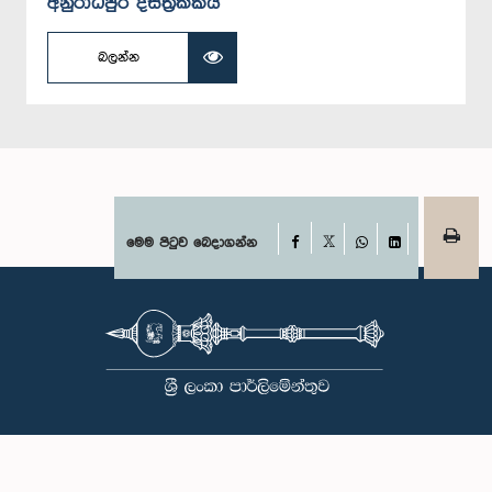
අනුරාධපුර දිස්ත්‍රික්කය
බලන්න
Facebook
මෙම පිටුව බෙදාගන්න
X
WhatsApp
LinkedIn