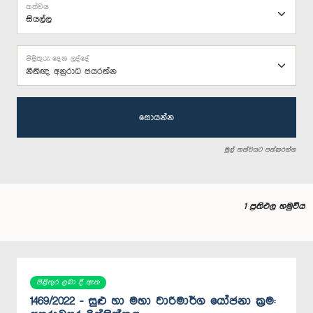
තත්වය
පිළිතුරු දෙන ලද්දේ
නීතිඥ අනුරාධ ජයරත්න
සොයන්න
මුල් තත්වයට පත්කරන්න
1 ප්‍රතිඵල හමුවිය
පිළිතුර ලබා දී ඇත
1469/2022 - සුළු හා මහා වාරිමාර්ග යෝජනා ක්‍රම: