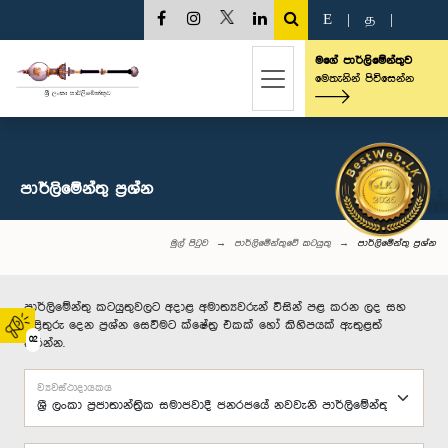
E
|
த
|
මගේ පාර්ලිමේන්තුව
මෙතැනින් පිවිසෙන්න
පාර්ලි‌මේන්තු‌ ප්‍රශ්න
මුල් පිටුව
පාර්ලිමේන්තුවේ කටයුතු
පාර්ලි‌මේන්තු‌ ප්‍රශ්න
පාර්ලිමේන්තු කටයුතුවලට අදාළ අමාත්‍යවරුන් විසින් පළ කරන ලද සහ
පිළිතුරු දෙන ප්‍රශ්න සෙවීමට ක්ෂේත්‍ර එකක් හෝ කිහිපයක් ඇතුළත්
02
කරන්න.
ව්‍යවස්ථාදායකය