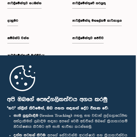
පාර්ලි‌මේන්තුව නරඹන්න
පාර්ලිමේන්තුවේ කටයුතු
දැනුමට
පාර්ලිමේන්තු මහලේකම් කාර්යාලය
සම්බන්ධ වන්න
පාර්ලිමේන්තුව සජීවීව
පාර්ලි‌මේන්තුවේ මන්ත්‍රීවරු
මුල් පිටුව
පාර්ලිමේන්තු ජංගම යෙදුම
අපි ඔබගේ පෞද්ගලිකත්වය අගය කරමු
"හරි" ක්ලික් කිරීමෙන්, ඔබ පහත සඳහන් දේට එකඟ වේ:
සැසි ලුහුබැඳීම (Session Tracking):
පහසු සහ වඩාත් පුද්ගලාරෝපිත
අත්දැකීමක් ලබාදීම සඳහා අපගේ වෙබ් අඩවියේ ඔබගේ ක්‍රියාකාරකම්
නිරීක්ෂණය කිරීමට අපි සැසි භාවිතා කරන්නෙමු.
අප හා සම්බන්ධ වී සිටින්න :
දත්ත සටහන් කිරීම:
අපගේ සේවාවන්හි ආරක්ෂාව සහ ක්‍රියාකාරීත්වය