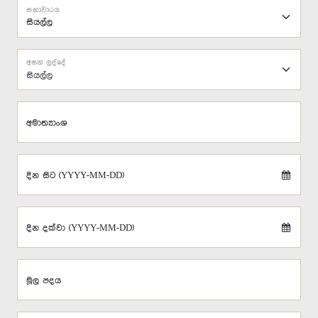
සභාවාරය
අසන ලද්දේ
සියල්ල
අමාත්‍යාංශ
දින සිට (YYYY-MM-DD)
දින දක්වා (YYYY-MM-DD)
මූල පදය