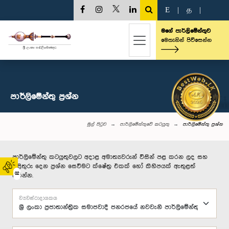
E
|
த
|
මගේ පාර්ලිමේන්තුව
මෙතැනින් පිවිසෙන්න
පාර්ලි‌මේන්තු‌ ප්‍රශ්න
මුල් පිටුව
පාර්ලිමේන්තුවේ කටයුතු
පාර්ලි‌මේන්තු‌ ප්‍රශ්න
පාර්ලිමේන්තු කටයුතුවලට අදාළ අමාත්‍යවරුන් විසින් පළ කරන ලද සහ
පිළිතුරු දෙන ප්‍රශ්න සෙවීමට ක්ෂේත්‍ර එකක් හෝ කිහිපයක් ඇතුළත්
02
කරන්න.
ව්‍යවස්ථාදායකය