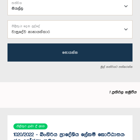
තත්වය
පිළිතුරු දෙන ලද්දේ
වාසුදේව නානායක්කාර
සොයන්න
මුල් තත්වයට පත්කරන්න
1 ප්‍රතිඵල හමුවිය
පිළිතුර ලබා දී ඇත
1020/2022 - බිංගිරිය ප්‍රාදේශීය ලේකම් කොට්ඨාසය: