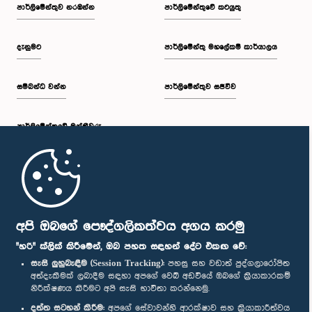
පාර්ලි‌මේන්තුව නරඹන්න
පාර්ලිමේන්තුවේ කටයුතු
දැනුමට
පාර්ලිමේන්තු මහලේකම් කාර්යාලය
සම්බන්ධ වන්න
පාර්ලිමේන්තුව සජීවීව
පාර්ලි‌මේන්තුවේ මන්ත්‍රීවරු
මුල් පිටුව
පාර්ලිමේන්තු ජංගම යෙදුම
අපි ඔබගේ පෞද්ගලිකත්වය අගය කරමු
"හරි" ක්ලික් කිරීමෙන්, ඔබ පහත සඳහන් දේට එකඟ වේ:
සැසි ලුහුබැඳීම (Session Tracking):
පහසු සහ වඩාත් පුද්ගලාරෝපිත
අත්දැකීමක් ලබාදීම සඳහා අපගේ වෙබ් අඩවියේ ඔබගේ ක්‍රියාකාරකම්
නිරීක්ෂණය කිරීමට අපි සැසි භාවිතා කරන්නෙමු.
අප හා සම්බන්ධ වී සිටින්න :
දත්ත සටහන් කිරීම:
අපගේ සේවාවන්හි ආරක්ෂාව සහ ක්‍රියාකාරීත්වය