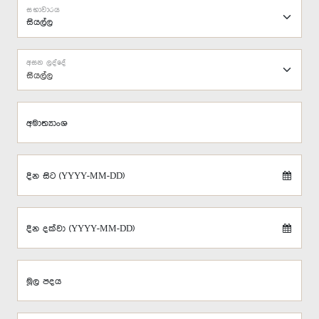
සභාවාරය
අසන ලද්දේ
සියල්ල
අමාත්‍යාංශ
දින සිට (YYYY-MM-DD)
දින දක්වා (YYYY-MM-DD)
මූල පදය