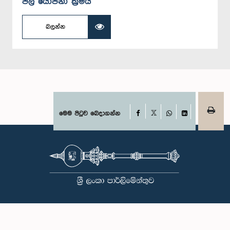
ජල යෝජනා ක්‍රමය
බලන්න
Facebook
මෙම පිටුව බෙදාගන්න
X
WhatsApp
LinkedIn