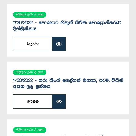
පිළිතුර ලබා දී ඇත
1730/2022 - පොහොර නිකුත් කිරීම: පොළොන්නරුව
දිස්ත්‍රික්කය
බලන්න
පිළිතුර ලබා දී ඇත
1733/2022 - ගරු කිංස් නෙල්සන් මහතා, පා.ම. විසින්
අසන ලද ප්‍රශ්නය
බලන්න
පිළිතුර ලබා දී ඇත