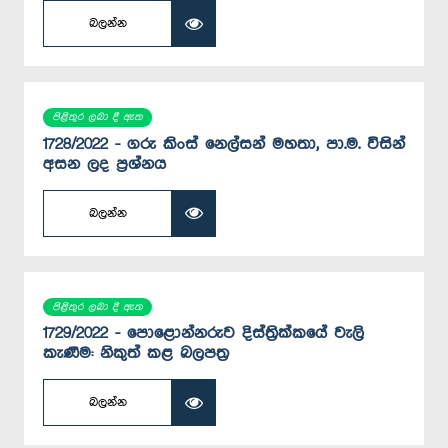
බලන්න
පිළිතුර ලබා දී ඇත
1728/2022 - ගරු කිංස් නෙල්සන් මහතා, පා.ම. විසින්
අසන ලද ප්‍රශ්නය
බලන්න
පිළිතුර ලබා දී ඇත
1729/2022 - පොළොන්නරුව දිස්ත්‍රික්කයේ වැලි
කැණීම: නිකුත් කළ බලපත්‍ර
බලන්න