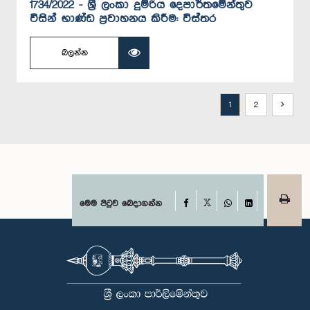
1734/2022 - ශ්‍රී ලංකා දුම්රිය දෙපාර්තමේන්තුව
විසින් භාණ්ඩ ප්‍රවාහනය කිරීම: විස්තර
බලන්න
1
2
Facebook
මෙම පිටුව බෙදාගන්න
X
WhatsApp
LinkedIn