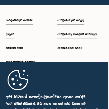
පාර්ලි‌මේන්තුව නරඹන්න
පාර්ලිමේන්තුවේ කටයුතු
දැනුමට
පාර්ලිමේන්තු මහලේකම් කාර්යාලය
සම්බන්ධ වන්න
පාර්ලිමේන්තුව සජීවීව
පාර්ලි‌මේන්තුවේ මන්ත්‍රීවරු
මුල් පිටුව
පාර්ලිමේන්තු ජංගම යෙදුම
අපි ඔබගේ පෞද්ගලිකත්වය අගය කරමු
"හරි" ක්ලික් කිරීමෙන්, ඔබ පහත සඳහන් දේට එකඟ වේ: