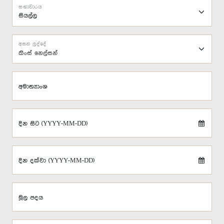
සභාවාරය
අසන ලද්දේ
කිංස් නෙල්සන්
අමාත්‍යාංශ
දින සිට (YYYY-MM-DD)
දින දක්වා (YYYY-MM-DD)
මූල පදය