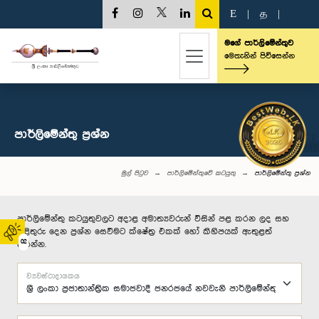
E
|
த
|
මගේ පාර්ලිමේන්තුව
මෙතැනින් පිවිසෙන්න
පාර්ලි‌මේන්තු‌ ප්‍රශ්න
මුල් පිටුව
පාර්ලිමේන්තුවේ කටයුතු
පාර්ලි‌මේන්තු‌ ප්‍රශ්න
පාර්ලිමේන්තු කටයුතුවලට අදාළ අමාත්‍යවරුන් විසින් පළ කරන ලද සහ
පිළිතුරු දෙන ප්‍රශ්න සෙවීමට ක්ෂේත්‍ර එකක් හෝ කිහිපයක් ඇතුළත්
02
කරන්න.
ව්‍යවස්ථාදායකය