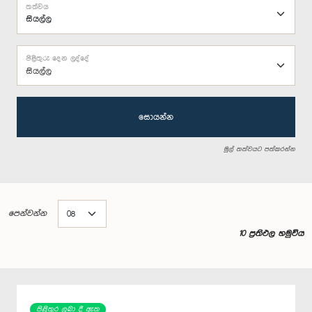
තත්වය
පිළිතුරු දෙන ලද්දේ
සියල්ල
සොයන්න
මුල් තත්වයට පත්කරන්න
පෙන්වන්න
10 ප්‍රතිඵල හමුවිය
පිළිතුර ලබා දී ඇත