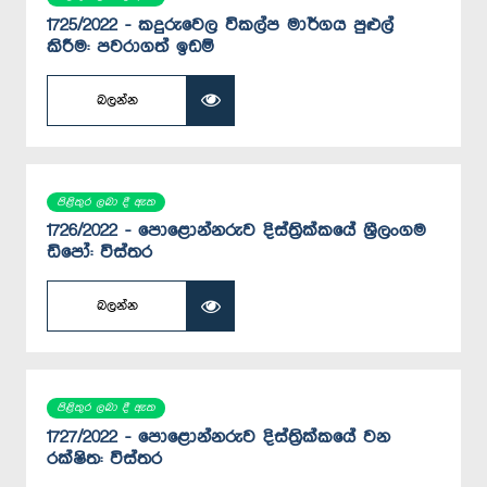
1725/2022 - කදුරුවෙල විකල්ප මාර්ගය පුළුල්
කිරීම: පවරාගත් ඉඩම්
බලන්න
පිළිතුර ලබා දී ඇත
1726/2022 - පොළොන්නරුව දිස්ත්‍රික්කයේ ශ්‍රීලංගම
ඩිපෝ: විස්තර
බලන්න
පිළිතුර ලබා දී ඇත
1727/2022 - පොළොන්නරුව දිස්ත්‍රික්කයේ වන
රක්ෂිත: විස්තර