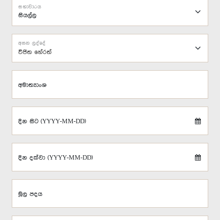
සභාවාරය
අසන ලද්දේ
විජිත හේරත්
අමාත්‍යාංශ
දින සිට (YYYY-MM-DD)
දින දක්වා (YYYY-MM-DD)
මූල පදය