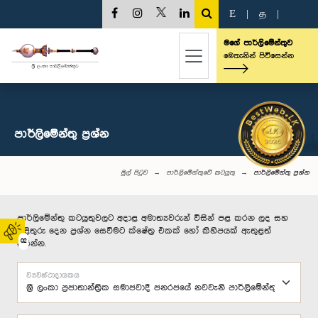
E
|
த
|
මගේ පාර්ලිමේන්තුව
මෙතැනින් පිවිසෙන්න
පාර්ලි‌මේන්තු‌ ප්‍රශ්න
මුල් පිටුව
පාර්ලිමේන්තුවේ කටයුතු
පාර්ලි‌මේන්තු‌ ප්‍රශ්න
පාර්ලිමේන්තු කටයුතුවලට අදාළ අමාත්‍යවරුන් විසින් පළ කරන ලද සහ
පිළිතුරු දෙන ප්‍රශ්න සෙවීමට ක්ෂේත්‍ර එකක් හෝ කිහිපයක් ඇතුළත්
02
කරන්න.
ව්‍යවස්ථාදායකය