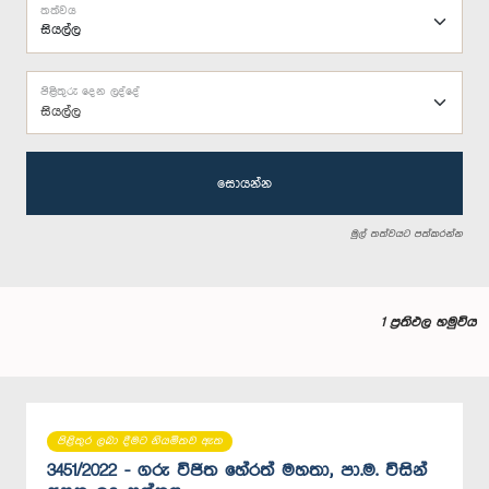
තත්වය
පිළිතුරු දෙන ලද්දේ
සියල්ල
සොයන්න
මුල් තත්වයට පත්කරන්න
1 ප්‍රතිඵල හමුවිය
පිළිතුර ලබා දීමට නියමිතව ඇත
3451/2022 - ගරු විජිත හේරත් මහතා, පා.ම. විසින්