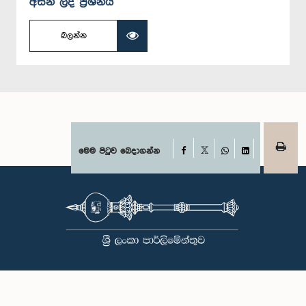
අසන ලද ප්‍රශ්නය
බලන්න
Facebook
මෙම පිටුව බෙදාගන්න
X
WhatsApp
LinkedIn