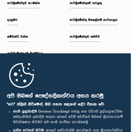
පාර්ලි‌මේන්තුව නරඹන්න
පාර්ලිමේන්තුවේ කටයුතු
දැනුමට
පාර්ලිමේන්තු මහලේකම් කාර්යාලය
සම්බන්ධ වන්න
පාර්ලිමේන්තුව සජීවීව
පාර්ලි‌මේන්තුවේ මන්ත්‍රීවරු
මුල් පිටුව
පාර්ලිමේන්තු ජංගම යෙදුම
අපි ඔබගේ පෞද්ගලිකත්වය අගය කරමු
"හරි" ක්ලික් කිරීමෙන්, ඔබ පහත සඳහන් දේට එකඟ වේ:
සැසි ලුහුබැඳීම (Session Tracking):
පහසු සහ වඩාත් පුද්ගලාරෝපිත
අත්දැකීමක් ලබාදීම සඳහා අපගේ වෙබ් අඩවියේ ඔබගේ ක්‍රියාකාරකම්
නිරීක්ෂණය කිරීමට අපි සැසි භාවිතා කරන්නෙමු.
අප හා සම්බන්ධ වී සිටින්න :
දත්ත සටහන් කිරීම:
අපගේ සේවාවන්හි ආරක්ෂාව සහ ක්‍රියාකාරීත්වය