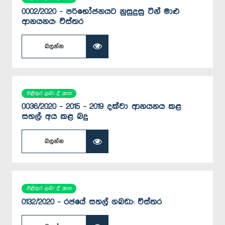
0002/2020 - පරිභෝජනයට නුසුදුසු ටින් මාළු
ආනයනය: විස්තර
බලන්න
පිළිතුර ලබා දී ඇත
0036/2020 - 2015 - 2019 ‍දක්වා ආනයනය කළ
සහල්: අය කළ බදු
බලන්න
පිළිතුර ලබා දී ඇත
0132/2020 - රජයේ සහල් ගබඩා: විස්තර