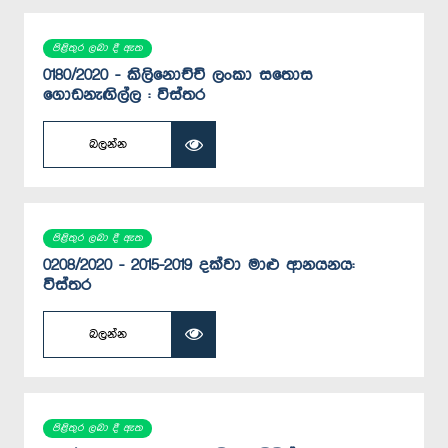
පිළිතුර ලබා දී ඇත
0180/2020 - කිලිනොච්චි ලංකා සතොස
ගොඩනැඟිල්ල : විස්තර
බලන්න
පිළිතුර ලබා දී ඇත
0208/2020 - 2015-2019 දක්වා මාළු ආනයනය:
විස්තර
බලන්න
පිළිතුර ලබා දී ඇත