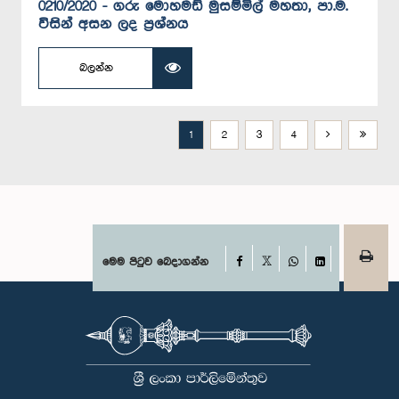
0210/2020 - ගරු මොහමඩ් මුසම්මිල් මහතා, පා.ම.
විසින් අසන ලද ප්‍රශ්නය
බලන්න
1
2
3
4
Facebook
මෙම පිටුව බෙදාගන්න
X
WhatsApp
LinkedIn