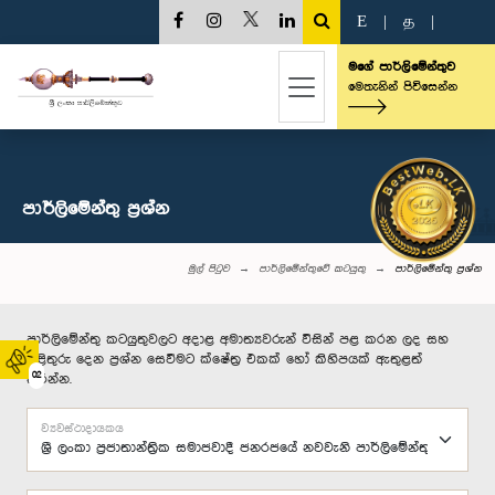
E
|
த
|
මගේ පාර්ලිමේන්තුව
මෙතැනින් පිවිසෙන්න
පාර්ලි‌මේන්තු‌ ප්‍රශ්න
මුල් පිටුව
පාර්ලිමේන්තුවේ කටයුතු
පාර්ලි‌මේන්තු‌ ප්‍රශ්න
පාර්ලිමේන්තු කටයුතුවලට අදාළ අමාත්‍යවරුන් විසින් පළ කරන ලද සහ
පිළිතුරු දෙන ප්‍රශ්න සෙවීමට ක්ෂේත්‍ර එකක් හෝ කිහිපයක් ඇතුළත්
02
කරන්න.
ව්‍යවස්ථාදායකය