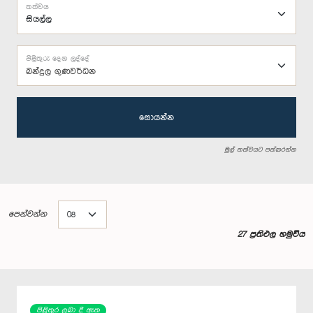
තත්වය
පිළිතුරු දෙන ලද්දේ
බන්දුල ගුණවර්ධන
සොයන්න
මුල් තත්වයට පත්කරන්න
පෙන්වන්න
27 ප්‍රතිඵල හමුවිය
පිළිතුර ලබා දී ඇත