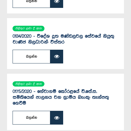
බලන්න
පිළිතුර ලබා දී ඇත
0134/2020 - විදේශ දූත මණ්ඩලවල සේවයේ නියුතු
වාණිජ නිලධාරින්: විස්තර
බලන්න
පිළිතුර ලබා දී ඇත
0175/2020 - හේවාගම් කෝරළයේ වි.සේ.ස.
සමිතියෙන් පාලනය වන ග්‍රාමීය බැංකු: තැන්පතු
ගෙවීම්
බලන්න