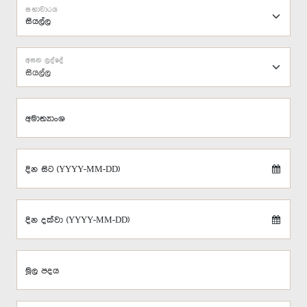
සභාවාරය
අසන ලද්දේ
සියල්ල
අමාත්‍යාංශ
දින සිට (YYYY-MM-DD)
දින දක්වා (YYYY-MM-DD)
මූල පදය