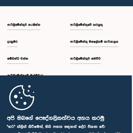
පාර්ලි‌මේන්තුව නරඹන්න
පාර්ලිමේන්තුවේ කටයුතු
දැනුමට
පාර්ලිමේන්තු මහලේකම් කාර්යාලය
සම්බන්ධ වන්න
පාර්ලිමේන්තුව සජීවීව
පාර්ලි‌මේන්තුවේ මන්ත්‍රීවරු
මුල් පිටුව
පාර්ලිමේන්තු ජංගම යෙදුම
අපි ඔබගේ පෞද්ගලිකත්වය අගය කරමු
"හරි" ක්ලික් කිරීමෙන්, ඔබ පහත සඳහන් දේට එකඟ වේ: