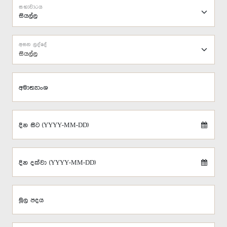
සභාවාරය
අසන ලද්දේ
සියල්ල
අමාත්‍යාංශ
දින සිට (YYYY-MM-DD)
දින දක්වා (YYYY-MM-DD)
මූල පදය