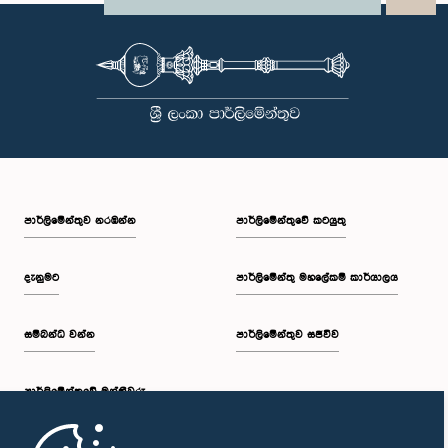
පාර්ලි‌මේන්තුව නරඹන්න
පාර්ලිමේන්තුවේ කටයුතු
දැනුමට
පාර්ලිමේන්තු මහලේකම් කාර්යාලය
සම්බන්ධ වන්න
පාර්ලිමේන්තුව සජීවීව
පාර්ලි‌මේන්තුවේ මන්ත්‍රීවරු