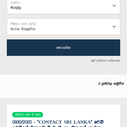
තත්වය
පිළිතුරු දෙන ලද්දේ
තාරක බාලසූරිය
සොයන්න
මුල් තත්වයට පත්කරන්න
2 ප්‍රතිඵල හමුවිය
පිළිතුර ලබා දී ඇත
0930/2020 - "CONTACT SRI LANKA" වෙබ්