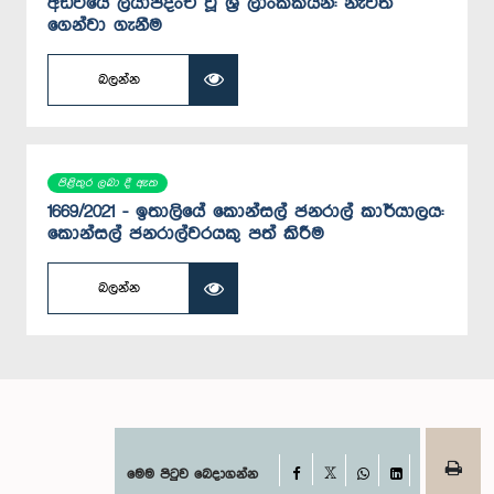
අඩවියේ ලියාපදිංචි වූ ශ්‍රී ලාංකිකයන්: නැවත
ගෙන්වා ගැනීම
බලන්න
පිළිතුර ලබා දී ඇත
1669/2021 - ඉතාලියේ කොන්සල් ජනරාල් කාර්යාලය:
කොන්සල් ‍ජනරාල්වරයකු පත් කිරීම
බලන්න
Facebook
මෙම පිටුව බෙදාගන්න
X
WhatsApp
LinkedIn