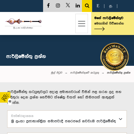
E
|
த
|
මගේ පාර්ලිමේන්තුව
මෙතැනින් පිවිසෙන්න
පාර්ලි‌මේන්තු‌ ප්‍රශ්න
මුල් පිටුව
පාර්ලිමේන්තුවේ කටයුතු
පාර්ලි‌මේන්තු‌ ප්‍රශ්න
පාර්ලිමේන්තු කටයුතුවලට අදාළ අමාත්‍යවරුන් විසින් පළ කරන ලද සහ
පිළිතුරු දෙන ප්‍රශ්න සෙවීමට ක්ෂේත්‍ර එකක් හෝ කිහිපයක් ඇතුළත්
02
කරන්න.
ව්‍යවස්ථාදායකය