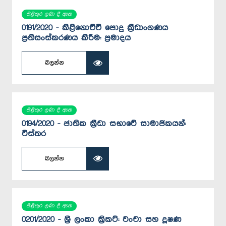
පිළිතුර ලබා දී ඇත
0191/2020 - කිළිනොච්චි පොදු ක්‍රීඩාංගණය
ප්‍රතිසංස්කරණය කිරීම: ප්‍රමාදය
බලන්න
පිළිතුර ලබා දී ඇත
0194/2020 - ජාතික ක්‍රීඩා සභාවේ සාමාජිකයන්:
විස්තර
බලන්න
පිළිතුර ලබා දී ඇත
0201/2020 - ශ්‍රී ලංකා ක්‍රිකට්: වංචා සහ දූෂණ