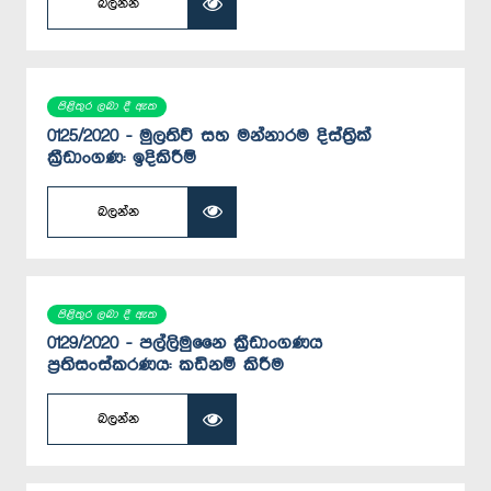
බලන්න
පිළිතුර ලබා දී ඇත
0125/2020 - මුලතිව් සහ මන්නාරම දිස්ත්‍රික්
ක්‍රී‍ඩාංගණ: ඉදිකිරීම්
බලන්න
පිළිතුර ලබා දී ඇත
0129/2020 - පල්ලිමු‍නෛ ක්‍රීඩාංගණය
ප්‍රතිසංස්කරණය: කඩිනම් කිරීම
බලන්න