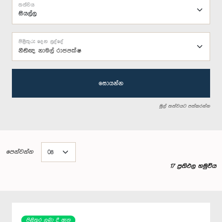
තත්වය
පිළිතුරු දෙන ලද්දේ
නීතිඥ නාමල් රාජපක්ෂ
සොයන්න
මුල් තත්වයට පත්කරන්න
පෙන්වන්න
17 ප්‍රතිඵල හමුවිය
පිළිතුර ලබා දී ඇත