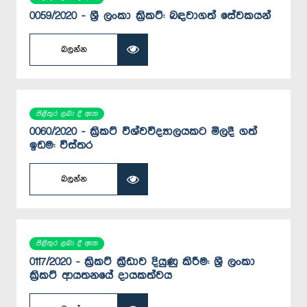
0059/2020 - ශ්‍රී ලංකා ක්‍රිකට්: බඳවාගත් සේවකයන්
බලන්න
පිළිතුර ලබා දී ඇත
0060/2020 - ක්‍රිකට් විශ්වවිද්‍යාලයකට මිලදී ගත්
ඉඩම: විස්තර
බලන්න
පිළිතුර ලබා දී ඇත
0117/2020 - ක්‍රිකට් ක්‍රීඩාව දියුණු කිරීම: ශ්‍රී ලංකා
ක්‍රිකට් ආයතනයේ දායකත්වය