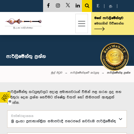
E
|
த
|
මගේ පාර්ලිමේන්තුව
මෙතැනින් පිවිසෙන්න
පාර්ලි‌මේන්තු‌ ප්‍රශ්න
මුල් පිටුව
පාර්ලිමේන්තුවේ කටයුතු
පාර්ලි‌මේන්තු‌ ප්‍රශ්න
පාර්ලිමේන්තු කටයුතුවලට අදාළ අමාත්‍යවරුන් විසින් පළ කරන ලද සහ
පිළිතුරු දෙන ප්‍රශ්න සෙවීමට ක්ෂේත්‍ර එකක් හෝ කිහිපයක් ඇතුළත්
02
කරන්න.
ව්‍යවස්ථාදායකය