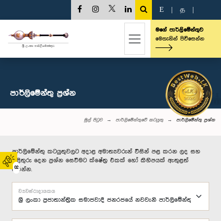
E
|
த
|
මගේ පාර්ලිමේන්තුව
මෙතැනින් පිවිසෙන්න
පාර්ලි‌මේන්තු‌ ප්‍රශ්න
මුල් පිටුව
පාර්ලිමේන්තුවේ කටයුතු
පාර්ලි‌මේන්තු‌ ප්‍රශ්න
පාර්ලිමේන්තු කටයුතුවලට අදාළ අමාත්‍යවරුන් විසින් පළ කරන ලද සහ
පිළිතුරු දෙන ප්‍රශ්න සෙවීමට ක්ෂේත්‍ර එකක් හෝ කිහිපයක් ඇතුළත්
02
කරන්න.
ව්‍යවස්ථාදායකය