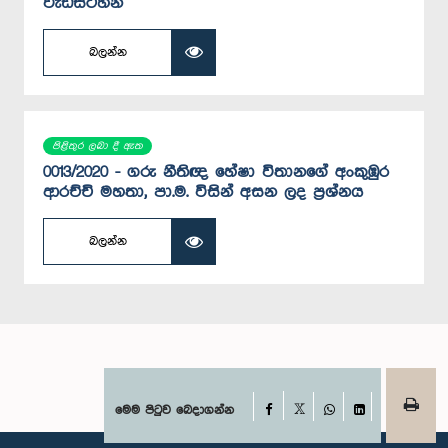
වැඩසටහන්
බලන්න
පිළිතුර ලබා දී ඇත
0013/2020 - ගරු නීතිඥ හේෂා විතානගේ අංකුඹුර
ආරච්චි මහතා, පා.ම. විසින් අසන ලද ප්‍රශ්නය
බලන්න
Facebook
මෙම පිටුව බෙදාගන්න
X
WhatsApp
LinkedIn