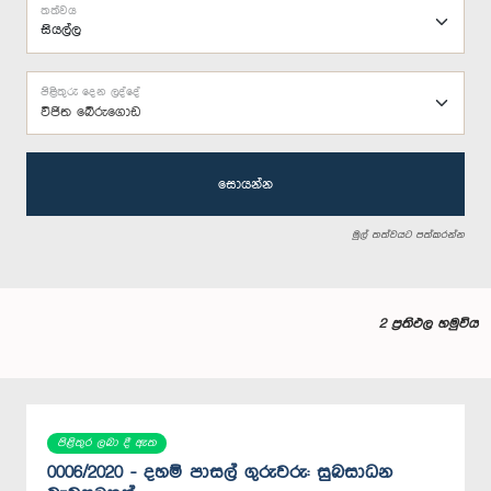
තත්වය
පිළිතුරු දෙන ලද්දේ
විජිත බේරුගොඩ
සොයන්න
මුල් තත්වයට පත්කරන්න
2 ප්‍රතිඵල හමුවිය
පිළිතුර ලබා දී ඇත
0006/2020 - දහම් පාසල් ගුරුවරු: සුබසාධන