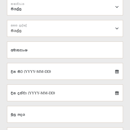
සභාවාරය
අසන ලද්දේ
සියල්ල
අමාත්‍යාංශ
දින සිට (YYYY-MM-DD)
දින දක්වා (YYYY-MM-DD)
මූල පදය