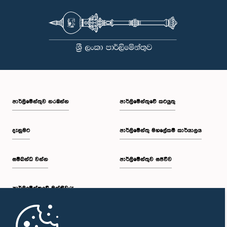
පාර්ලි‌මේන්තුව නරඹන්න
පාර්ලිමේන්තුවේ කටයුතු
දැනුමට
පාර්ලිමේන්තු මහලේකම් කාර්යාලය
සම්බන්ධ වන්න
පාර්ලිමේන්තුව සජීවීව
පාර්ලි‌මේන්තුවේ මන්ත්‍රීවරු
මුල් පිටුව