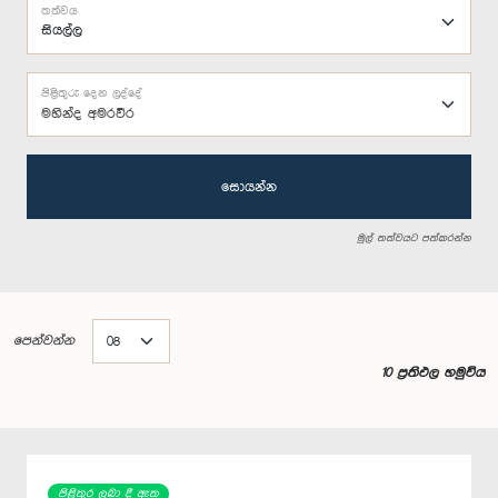
තත්වය
පිළිතුරු දෙන ලද්දේ
මහින්ද අමරවීර
සොයන්න
මුල් තත්වයට පත්කරන්න
පෙන්වන්න
10 ප්‍රතිඵල හමුවිය
පිළිතුර ලබා දී ඇත