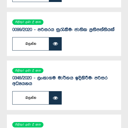
පිළිතුර ලබා දී ඇත
0099/2020 - පරිසරය සුරැකීම: ජාතික ප්‍රතිපත්තියක්
බලන්න
පිළිතුර ලබා දී ඇත
0348/2020 - ලංකාගම මාර්ගය ඉදිකිරීම: පරිසර
අධ්‍යයනය
බලන්න
පිළිතුර ලබා දී ඇත