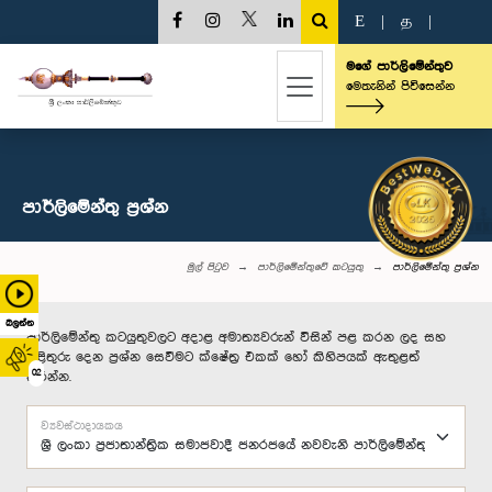
E
|
த
|
මගේ පාර්ලිමේන්තුව
මෙතැනින් පිවිසෙන්න
පාර්ලි‌මේන්තු‌ ප්‍රශ්න
මුල් පිටුව
පාර්ලිමේන්තුවේ කටයුතු
පාර්ලි‌මේන්තු‌ ප්‍රශ්න
බලන්න
පාර්ලිමේන්තු කටයුතුවලට අදාළ අමාත්‍යවරුන් විසින් පළ කරන ලද සහ
පිළිතුරු දෙන ප්‍රශ්න සෙවීමට ක්ෂේත්‍ර එකක් හෝ කිහිපයක් ඇතුළත්
02
කරන්න.
ව්‍යවස්ථාදායකය