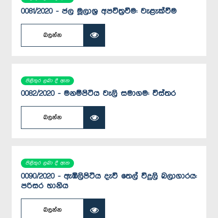
0081/2020 - ජල මූලාශ්‍ර අපවිත්‍රවීම: වැළැක්වීම
බලන්න
පිළිතුර ලබා දී ඇත
0082/2020 - මනම්පිටිය වැලි සමාගම: විස්තර
බලන්න
පිළිතුර ලබා දී ඇත
0090/2020 - ඇඹිලිපිටිය දැවි තෙල් විදුලි බලාගාරය:
පරිසර හානිය
බලන්න