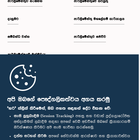
පාර්ලි‌මේන්තුව නරඹන්න
පාර්ලිමේන්තුවේ කටයුතු
දැනුමට
පාර්ලිමේන්තු මහලේකම් කාර්යාලය
සම්බන්ධ වන්න
පාර්ලිමේන්තුව සජීවීව
පාර්ලි‌මේන්තුවේ මන්ත්‍රීවරු
මුල් පිටුව
පාර්ලිමේන්තු ජංගම යෙදුම
අපි ඔබගේ පෞද්ගලිකත්වය අගය කරමු
"හරි" ක්ලික් කිරීමෙන්, ඔබ පහත සඳහන් දේට එකඟ වේ:
සැසි ලුහුබැඳීම (Session Tracking):
පහසු සහ වඩාත් පුද්ගලාරෝපිත
අත්දැකීමක් ලබාදීම සඳහා අපගේ වෙබ් අඩවියේ ඔබගේ ක්‍රියාකාරකම්
නිරීක්ෂණය කිරීමට අපි සැසි භාවිතා කරන්නෙමු.
අප හා සම්බන්ධ වී සිටින්න :
දත්ත සටහන් කිරීම:
අපගේ සේවාවන්හි ආරක්ෂාව සහ ක්‍රියාකාරීත්වය