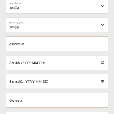
සභාවාරය
අසන ලද්දේ
සියල්ල
අමාත්‍යාංශ
දින සිට (YYYY-MM-DD)
දින දක්වා (YYYY-MM-DD)
මූල පදය