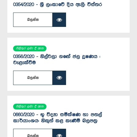
0354/2020 - ශ‍්‍රී ලංකාවේ දිය ඇලි: විස්තර
බලන්න
පිළිතුර ලබා දී ඇත
0356/2020 - නිල්වලා ග‍ඟේ ජල දූෂණය :
වැළැක්වීම
බලන්න
පිළිතුර ලබා දී ඇත
0660/2020 - භූ විද්‍යා සමීක්ෂණ හා පතල්
කාර්යාංශය: නිකුත් කළ කැණීම් බලපත්‍ර
බලන්න