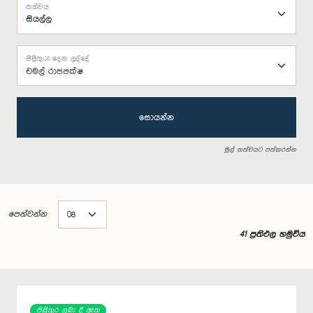
තත්වය
පිළිතුරු දෙන ලද්දේ
චමල් රාජපක්ෂ
සොයන්න
මුල් තත්වයට පත්කරන්න
පෙන්වන්න
41 ප්‍රතිඵල හමුවිය
පිළිතුර ලබා දී ඇත