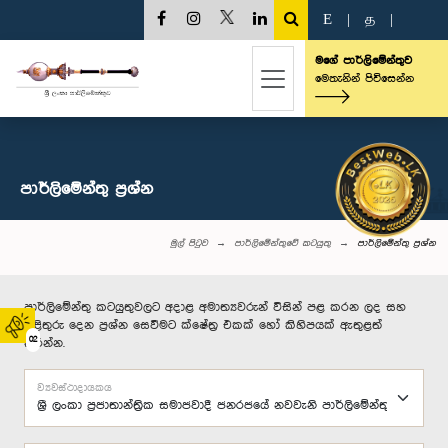
E
|
த
|
මගේ පාර්ලිමේන්තුව
මෙතැනින් පිවිසෙන්න
පාර්ලි‌මේන්තු‌ ප්‍රශ්න
මුල් පිටුව
පාර්ලිමේන්තුවේ කටයුතු
පාර්ලි‌මේන්තු‌ ප්‍රශ්න
පාර්ලිමේන්තු කටයුතුවලට අදාළ අමාත්‍යවරුන් විසින් පළ කරන ලද සහ
පිළිතුරු දෙන ප්‍රශ්න සෙවීමට ක්ෂේත්‍ර එකක් හෝ කිහිපයක් ඇතුළත්
02
කරන්න.
ව්‍යවස්ථාදායකය