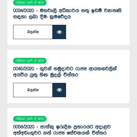
පිළිතුර ලබා දී ඇත
0034/2020 - මහවැලි අධිකාරිය සතු ඉඩම් ව්‍යාපෘති
සඳහා ලබා දීම: ක්‍රමවේදය
බලන්න
පිළිතුර ලබා දී ඇත
0045/2020 - ගුවන් හමුදාවට රාජ්‍ය ආයතනවලින්
අයවිය යුතු හිඟ මුදල්: විස්තර
බලන්න
පිළිතුර ලබා දී ඇත
0058/2020 - පාස්කු ඉරුදින ප්‍රහාරයට අදාළව
අත්අඩංගුවට ගත් රාජ්‍ය සේවකයන්: විස්තර