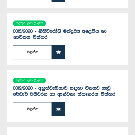
පිළිතුර ලබා දී ඇත
0015/2020 - නීතිවීරෝධී මත්ද්‍රව්‍ය අළෙවිය හා
භාවිතය: විස්තර
බලන්න
පිළිතුර ලබා දී ඇත
0019/2020 - අලුත්වැඩියාව සඳහා චීනයට යැවූ
රේඩාර් රිසීවරය හා ඇන්ටනා ස්කෑනරය: විස්තර
බලන්න