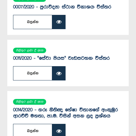
0007/2020 - පුරාවිද්‍යා ස්ථාන විනාශය: විස්තර
බලන්න
පිළිතුර ලබා දී ඇත
0011/2020 - "සේවා පියස" වැඩසටහන: විස්තර
බලන්න
පිළිතුර ලබා දී ඇත
0014/2020 - ගරු නීතිඥ හේෂා විතානගේ අංකුඹුර
ආරච්චි මහතා, පා.ම. විසින් අසන ලද ප්‍රශ්නය
බලන්න