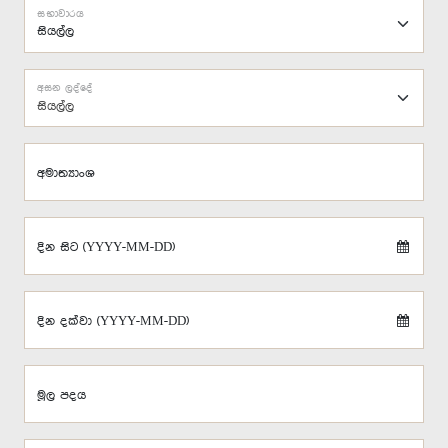
සභාවාරය
අසන ලද්දේ
සියල්ල
අමාත්‍යාංශ
දින සිට (YYYY-MM-DD)
දින දක්වා (YYYY-MM-DD)
මූල පදය