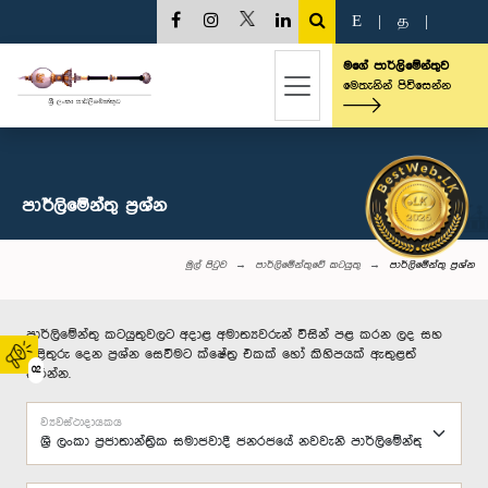
E
|
த
|
මගේ පාර්ලිමේන්තුව
මෙතැනින් පිවිසෙන්න
පාර්ලි‌මේන්තු‌ ප්‍රශ්න
මුල් පිටුව
පාර්ලිමේන්තුවේ කටයුතු
පාර්ලි‌මේන්තු‌ ප්‍රශ්න
පාර්ලිමේන්තු කටයුතුවලට අදාළ අමාත්‍යවරුන් විසින් පළ කරන ලද සහ
පිළිතුරු දෙන ප්‍රශ්න සෙවීමට ක්ෂේත්‍ර එකක් හෝ කිහිපයක් ඇතුළත්
02
කරන්න.
ව්‍යවස්ථාදායකය