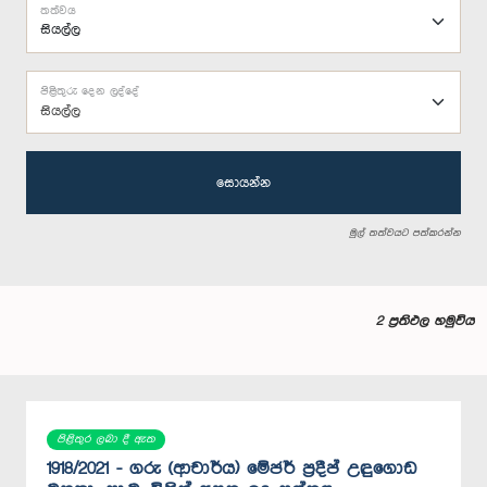
තත්වය
පිළිතුරු දෙන ලද්දේ
සියල්ල
සොයන්න
මුල් තත්වයට පත්කරන්න
2 ප්‍රතිඵල හමුවිය
පිළිතුර ලබා දී ඇත
1918/2021 - ගරු (ආචාර්ය) මේජර් ප්‍රදීප් උඳුගොඩ