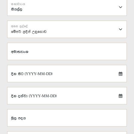
සභාවාරය
අසන ලද්දේ
මේජර් ප්‍රදීප් උඳුගොඩ
අමාත්‍යාංශ
දින සිට (YYYY-MM-DD)
දින දක්වා (YYYY-MM-DD)
මූල පදය