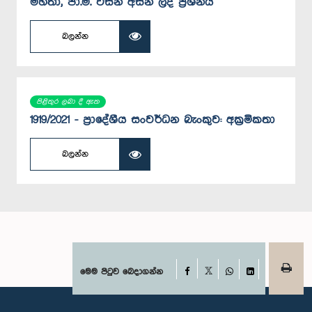
මහතා, පා.ම. විසින් අසන ලද ප්‍රශ්නය
බලන්න
පිළිතුර ලබා දී ඇත
1919/2021 - ප්‍රාදේශීය සංවර්ධන බැංකුව: අක්‍රමිකතා
බලන්න
Facebook
මෙම පිටුව බෙදාගන්න
X
WhatsApp
LinkedIn