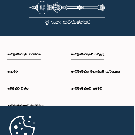
පාර්ලි‌මේන්තුව නරඹන්න
පාර්ලිමේන්තුවේ කටයුතු
දැනුමට
පාර්ලිමේන්තු මහලේකම් කාර්යාලය
සම්බන්ධ වන්න
පාර්ලිමේන්තුව සජීවීව
පාර්ලි‌මේන්තුවේ මන්ත්‍රීවරු
මුල් පිටුව