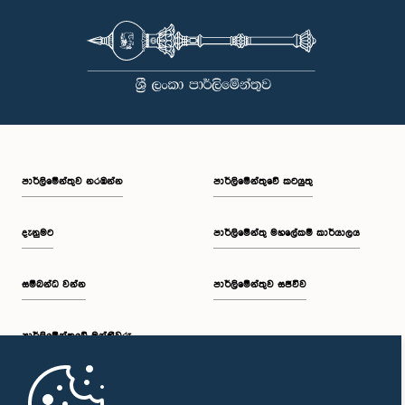
පාර්ලි‌මේන්තුව නරඹන්න
පාර්ලිමේන්තුවේ කටයුතු
දැනුමට
පාර්ලිමේන්තු මහලේකම් කාර්යාලය
සම්බන්ධ වන්න
පාර්ලිමේන්තුව සජීවීව
පාර්ලි‌මේන්තුවේ මන්ත්‍රීවරු
මුල් පිටුව