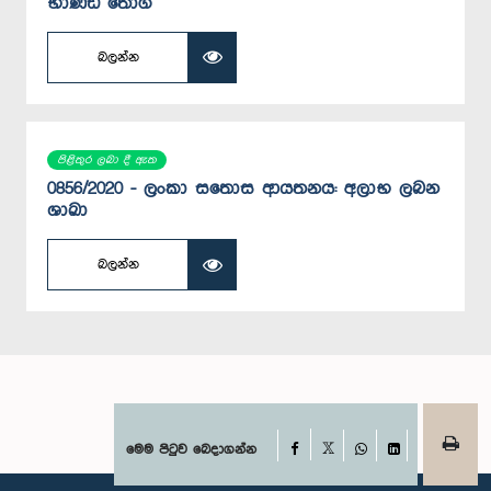
භාණ්ඩ තොග
බලන්න
පිළිතුර ලබා දී ඇත
0856/2020 - ලංකා සතොස ආයතනය: අලාභ ලබන
ශාඛා
බලන්න
Facebook
මෙම පිටුව බෙදාගන්න
X
WhatsApp
LinkedIn