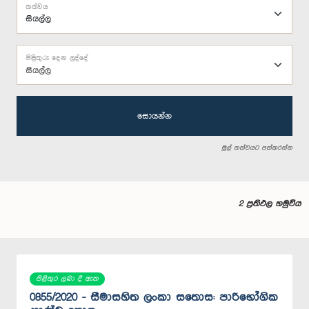
තත්වය
පිළිතුරු දෙන ලද්දේ
සියල්ල
සොයන්න
මුල් තත්වයට පත්කරන්න
2 ප්‍රතිඵල හමුවිය
පිළිතුර ලබා දී ඇත
0855/2020 - සීමාසහිත ලංකා සතොස: පාරිභෝගික