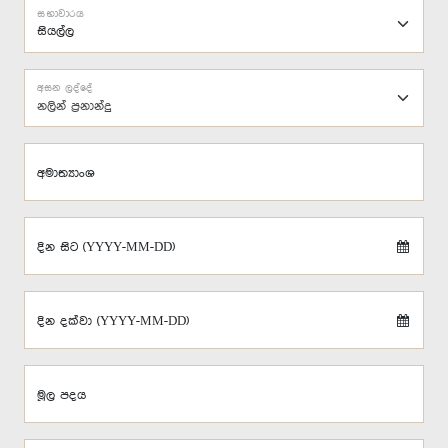
සභාවාරය
අසන ලද්දේ
නලින් ප්‍රනාන්දු
අමාත්‍යාංශ
දින සිට (YYYY-MM-DD)
දින දක්වා (YYYY-MM-DD)
මූල පදය