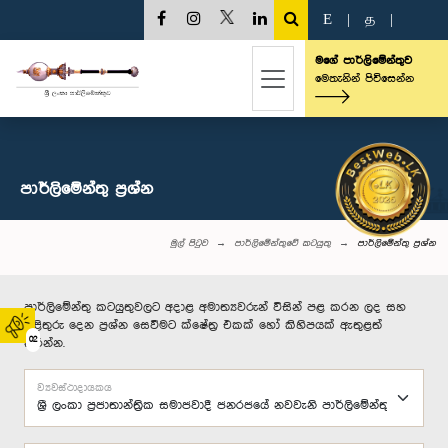
E
|
த
|
මගේ පාර්ලිමේන්තුව
මෙතැනින් පිවිසෙන්න
පාර්ලි‌මේන්තු‌ ප්‍රශ්න
මුල් පිටුව
පාර්ලිමේන්තුවේ කටයුතු
පාර්ලි‌මේන්තු‌ ප්‍රශ්න
පාර්ලිමේන්තු කටයුතුවලට අදාළ අමාත්‍යවරුන් විසින් පළ කරන ලද සහ
පිළිතුරු දෙන ප්‍රශ්න සෙවීමට ක්ෂේත්‍ර එකක් හෝ කිහිපයක් ඇතුළත්
02
කරන්න.
ව්‍යවස්ථාදායකය