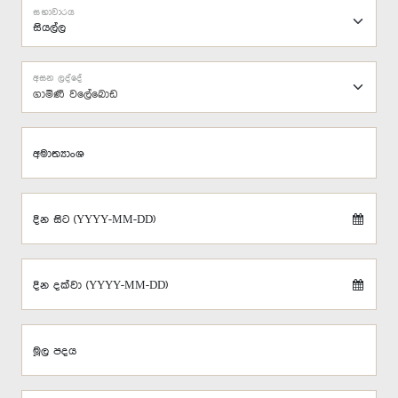
සභාවාරය
අසන ලද්දේ
ගාමිණී වලේබොඩ
අමාත්‍යාංශ
දින සිට (YYYY-MM-DD)
දින දක්වා (YYYY-MM-DD)
මූල පදය