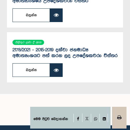
අමාත්‍යාංශයේ උපදේශකවරු: විස්තර
බලන්න
පිළිතුර ලබා දී ඇත
2178/2021 - 2015-2019 දක්වා ජනමාධ්‍ය
අමාත්‍යංශයට පත් කරන ලද උපදේශකවරු: විස්තර
බලන්න
Facebook
මෙම පිටුව බෙදාගන්න
X
WhatsApp
LinkedIn