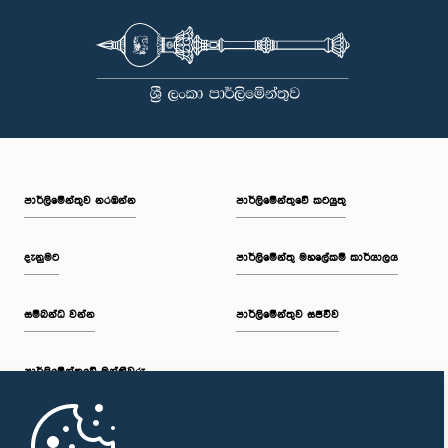
පාර්ලි‌මේන්තුව නරඹන්න
පාර්ලිමේන්තුවේ කටයුතු
දැනුමට
පාර්ලිමේන්තු මහලේකම් කාර්යාලය
සම්බන්ධ වන්න
පාර්ලිමේන්තුව සජීවීව
පාර්ලි‌මේන්තුවේ මන්ත්‍රීවරු
මුල් පිටුව