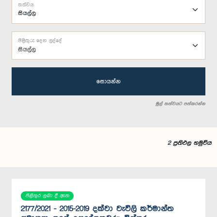
තත්වය
පිළිතුරු දෙන ලද්දේ
සියල්ල
සොයන්න
මුල් තත්වයට පත්කරන්න
2 ප්‍රතිඵල හමුවිය
පිළිතුර ලබා දී ඇත
2177/2021 - 2015-2019 දක්වා වැවිලි කර්මාන්ත