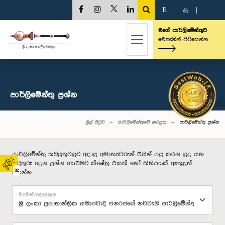
E
|
த
|
මගේ පාර්ලිමේන්තුව
මෙතැනින් පිවිසෙන්න
පාර්ලි‌මේන්තු‌ ප්‍රශ්න
මුල් පිටුව
පාර්ලිමේන්තුවේ කටයුතු
පාර්ලි‌මේන්තු‌ ප්‍රශ්න
පාර්ලිමේන්තු කටයුතුවලට අදාළ අමාත්‍යවරුන් විසින් පළ කරන ලද සහ
පිළිතුරු දෙන ප්‍රශ්න සෙවීමට ක්ෂේත්‍ර එකක් හෝ කිහිපයක් ඇතුළත්
02
කරන්න.
ව්‍යවස්ථාදායකය