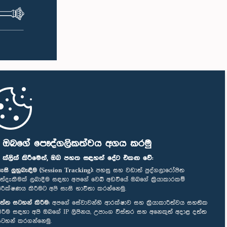
ි ඔබගේ පෞද්ගලිකත්වය අගය කරමු
" ක්ලික් කිරීමෙන්, ඔබ පහත සඳහන් දේට එකඟ වේ:
ැසි ලුහුබැඳීම (Session Tracking):
පහසු සහ වඩාත් පුද්ගලාරෝපිත
ත්දැකීමක් ලබාදීම සඳහා අපගේ වෙබ් අඩවියේ ඔබගේ ක්‍රියාකාරකම්
ිරීක්ෂණය කිරීමට අපි සැසි භාවිතා කරන්නෙමු.
ත්ත සටහන් කිරීම:
අපගේ සේවාවන්හි ආරක්ෂාව සහ ක්‍රියාකාරීත්වය සහතික
ිරීම සඳහා අපි ඔබගේ IP ලිපිනය, උපාංග විස්තර සහ අනෙකුත් අදාළ දත්ත
ටහන් කරගන්නෙමු.