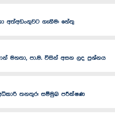
හතා අත්අඩංගුවට ගැනීම: හේතු
මාන් මහතා, පා.ම. විසින් අසන ලද ප්‍රශ්නය
අධිකාරි තනතුර: සම්මුඛ පරීක්ෂණ