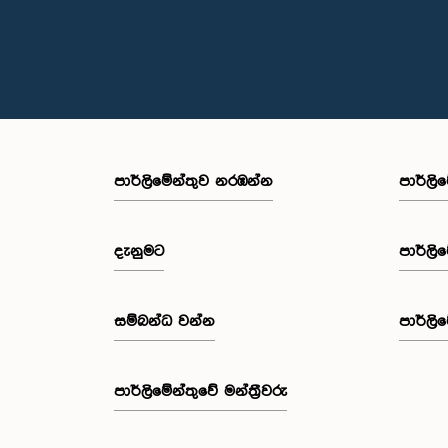
පාර්ලි‌මේන්තුව නරඹන්න
පාර්ලි
දැනුමට
පාර්ලි
සම්බන්ධ වන්න
පාර්ලි
පාර්ලි‌මේන්තුවේ මන්ත්‍රීවරු