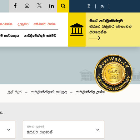
E
|
த
|
මගේ පාර්ලිමේන්තුව
ව නරඹන්න
දැනුමට
සම්බන්ධ වන්න
ඔබගේ ගිණුමට මෙතැනින්
පිවිසෙන්න
ම් කාර්යාලය
පාර්ලිමේන්තුව සජීවීව
මුල් පිටුව
පාර්ලිමේන්තුවේ කටයුතු
පාර්ලි‌මේන්තු‌ ප්‍රශ්න
න.
අසන ලද්දේ
මුජිබුර් රහුමාන්