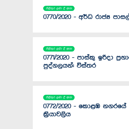
පිළිතුර ලබා දී ඇත
0770/2020 - අර්ධ රාජ්‍ය පාසල
පිළිතුර ලබා දී ඇත
0771/2020 - පාස්කු ඉරිදා ප්
පුද්ගලයන්: විස්තර
පිළිතුර ලබා දී ඇත
0772/2020 - කොළඹ නගරයේ ජ
ක්‍රියාවලිය