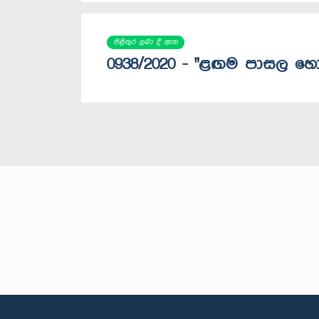
පිළිතුර ලබා දී ඇත
0938/2020 - "ළඟම පාසල හො