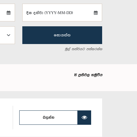
දින දක්වා (YYYY-MM-DD)
සොයන්න
මුල් තත්වයට පත්කරන්න
16 ප්‍රතිඵල හමුවිය
බලන්න