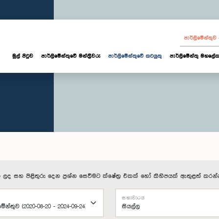
පාර්ලි‌මේන්තු
මුල් පිටුව
පාර්ලි‌මේන්තුවේ මන්ත්‍රීවරු
පාර්ලිමේන්තුවේ කටයුතු
පාර්ලිමේන්තු මහලේක
 ලද සහ පිළිතුරු දෙන ප්‍රශ්න සෙවීමට ක්ෂේත්‍ර එකක් හෝ කිහිපයක් ඇතුළත් කරන්
සභාවාරය