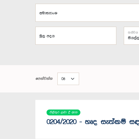
අමාත්‍යාංශ
තත්වය
මූල පදය
පෙන්වන්න
පිළිතුර ලබා දී ඇත
0204/2020 - හෘද සැත්කම් සඳ