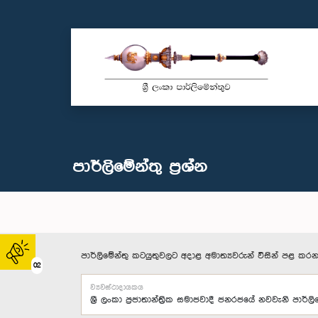
පාර්ලි‌මේන්තු‌ ප්‍රශ්න
පාර්ලිමේන්තු කටයුතුවලට අදාළ අමාත්‍යවරුන් විසින් පළ කරන
02
ව්‍යවස්ථාදායකය