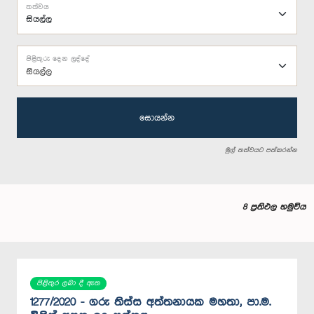
තත්වය
පිළිතුරු දෙන ලද්දේ
සියල්ල
සොයන්න
මුල් තත්වයට පත්කරන්න
8 ප්‍රතිඵල හමුවිය
පිළිතුර ලබා දී ඇත
1277/2020 - ගරු තිස්ස අත්තනායක මහතා, පා.ම.