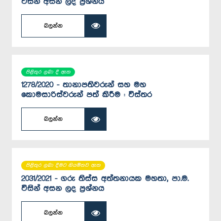
විසින් අසන ලද ප්‍රශ්නය
බලන්න
පිළිතුර ලබා දී ඇත
1278/2020 - තානාපතිවරුන් සහ මහ
කොමසාරිස්වරුන් පත් කිරීම : විස්තර
බලන්න
පිළිතුර ලබා දීමට නියමිතව ඇත
2031/2021 - ගරු තිස්ස අත්තනායක මහතා, පා.ම.
විසින් අසන ලද ප්‍රශ්නය
බලන්න