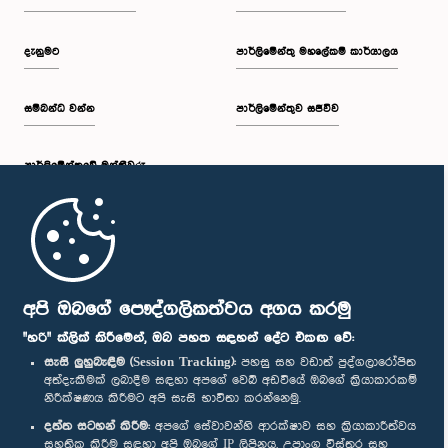
දැනුමට
පාර්ලිමේන්තු මහලේකම් කාර්යාලය
සම්බන්ධ වන්න
පාර්ලිමේන්තුව සජීවීව
පාර්ලි‌මේන්තුවේ මන්ත්‍රීවරු
මුල් පිටුව
පාර්ලිමේන්තු ජංගම යෙදුම
අපි ඔබගේ පෞද්ගලිකත්වය අගය කරමු
"හරි" ක්ලික් කිරීමෙන්, ඔබ පහත සඳහන් දේට එකඟ වේ:
සැසි ලුහුබැඳීම (Session Tracking):
පහසු සහ වඩාත් පුද්ගලාරෝපිත
අත්දැකීමක් ලබාදීම සඳහා අපගේ වෙබ් අඩවියේ ඔබගේ ක්‍රියාකාරකම්
නිරීක්ෂණය කිරීමට අපි සැසි භාවිතා කරන්නෙමු.
අප හා සම්බන්ධ වී සිටින්න :
දත්ත සටහන් කිරීම:
අපගේ සේවාවන්හි ආරක්ෂාව සහ ක්‍රියාකාරීත්වය
සහතික කිරීම සඳහා අපි ඔබගේ IP ලිපිනය, උපාංග විස්තර සහ