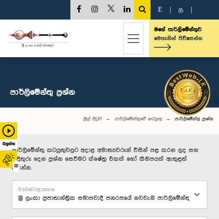
E
|
த
|
මගේ පාර්ලිමේන්තුව
මෙතැනින් පිවිසෙන්න
පාර්ලි‌මේන්තු‌ ප්‍රශ්න
මුල් පිටුව
පාර්ලිමේන්තුවේ කටයුතු
පාර්ලි‌මේන්තු‌ ප්‍රශ්න
බලන්න
පාර්ලිමේන්තු කටයුතුවලට අදාළ අමාත්‍යවරුන් විසින් පළ කරන ලද සහ
පිළිතුරු දෙන ප්‍රශ්න සෙවීමට ක්ෂේත්‍ර එකක් හෝ කිහිපයක් ඇතුළත්
02
කරන්න.
ව්‍යවස්ථාදායකය