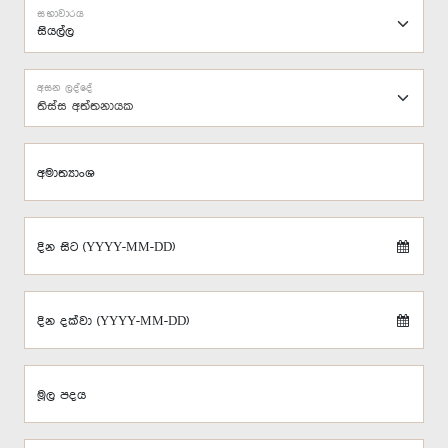
සභාවාරය
අසන ලද්දේ
තිස්ස අත්තනායක
අමාත්‍යාංශ
දින සිට (YYYY-MM-DD)
දින දක්වා (YYYY-MM-DD)
මූල පදය