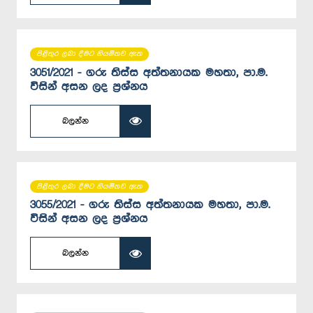
පිළිතුර ලබා දීමට නියමිතව ඇත
3051/2021 - ගරු තිස්ස අත්තනායක මහතා, පා.ම.
විසින් අසන ලද ප්‍රශ්නය
බලන්න
පිළිතුර ලබා දීමට නියමිතව ඇත
3055/2021 - ගරු තිස්ස අත්තනායක මහතා, පා.ම.
විසින් අසන ලද ප්‍රශ්නය
බලන්න