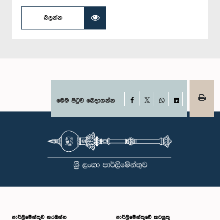
බලන්න
Facebook
මෙම පිටුව බෙදාගන්න
X
WhatsApp
LinkedIn
පාර්ලි‌මේන්තුව නරඹන්න
පාර්ලිමේන්තුවේ කටයුතු