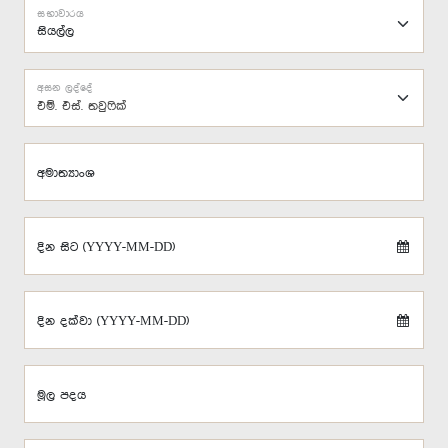
සභාවාරය
අසන ලද්දේ
එම්. එස්. තවුෆික්
අමාත්‍යාංශ
දින සිට (YYYY-MM-DD)
දින දක්වා (YYYY-MM-DD)
මූල පදය