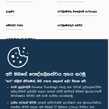
දැනුමට
පාර්ලිමේන්තු මහලේකම් කාර්යාලය
සම්බන්ධ වන්න
පාර්ලිමේන්තුව සජීවීව
පාර්ලි‌මේන්තුවේ මන්ත්‍රීවරු
මුල් පිටුව
පාර්ලිමේන්තු ජංගම යෙදුම
අපි ඔබගේ පෞද්ගලිකත්වය අගය කරමු
"හරි" ක්ලික් කිරීමෙන්, ඔබ පහත සඳහන් දේට එකඟ වේ:
සැසි ලුහුබැඳීම (Session Tracking):
පහසු සහ වඩාත් පුද්ගලාරෝපිත
අත්දැකීමක් ලබාදීම සඳහා අපගේ වෙබ් අඩවියේ ඔබගේ ක්‍රියාකාරකම්
නිරීක්ෂණය කිරීමට අපි සැසි භාවිතා කරන්නෙමු.
අප හා සම්බන්ධ වී සිටින්න :
දත්ත සටහන් කිරීම:
අපගේ සේවාවන්හි ආරක්ෂාව සහ ක්‍රියාකාරීත්වය
සහතික කිරීම සඳහා අපි ඔබගේ IP ලිපිනය, උපාංග විස්තර සහ