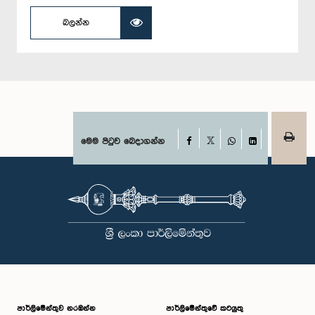
බලන්න
Facebook
මෙම පිටුව බෙදාගන්න
X
WhatsApp
LinkedIn
පාර්ලි‌මේන්තුව නරඹන්න
පාර්ලිමේන්තුවේ කටයුතු