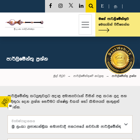
E
|
த
|
මගේ පාර්ලිමේන්තුව
මෙතැනින් පිවිසෙන්න
පාර්ලි‌මේන්තු‌ ප්‍රශ්න
මුල් පිටුව
පාර්ලිමේන්තුවේ කටයුතු
පාර්ලි‌මේන්තු‌ ප්‍රශ්න
පාර්ලිමේන්තු කටයුතුවලට අදාළ අමාත්‍යවරුන් විසින් පළ කරන ලද සහ
පිළිතුරු දෙන ප්‍රශ්න සෙවීමට ක්ෂේත්‍ර එකක් හෝ කිහිපයක් ඇතුළත්
02
කරන්න.
ව්‍යවස්ථාදායකය