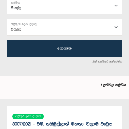
තත්වය
පිළිතුරු දෙන ලද්දේ
සියල්ල
සොයන්න
මුල් තත්වයට පත්කරන්න
1 ප්‍රතිඵල හමුවිය
පිළිතුර ලබා දී ඇත
3007/2021 - එම්. නයිමුල්ලාහ් මහතා: විශ්‍රාම වැටුප