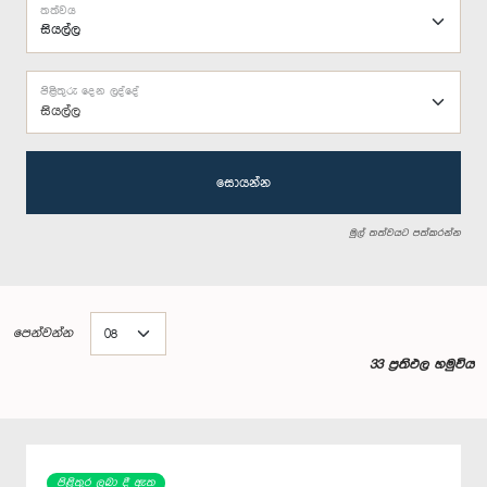
තත්වය
පිළිතුරු දෙන ලද්දේ
සියල්ල
සොයන්න
මුල් තත්වයට පත්කරන්න
පෙන්වන්න
33 ප්‍රතිඵල හමුවිය
පිළිතුර ලබා දී ඇත