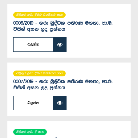
පිළිතුර ලබා දීමට නියමිතව ඇත
0006/2019 - ගරු බුද්ධික පතිරණ මහතා, පා.ම.
විසින් අසන ලද ප්‍රශ්නය
බලන්න
පිළිතුර ලබා දීමට නියමිතව ඇත
0007/2019 - ගරු බුද්ධික පතිරණ මහතා, පා.ම.
විසින් අසන ලද ප්‍රශ්නය
බලන්න
පිළිතුර ලබා දී ඇත