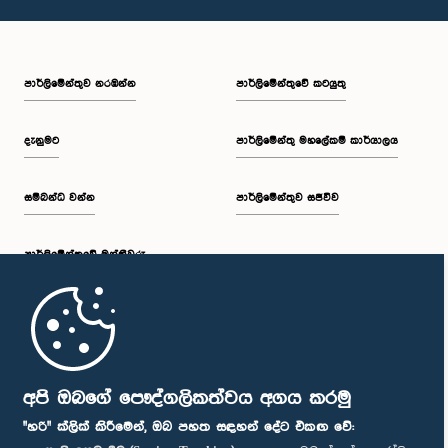
පාර්ලි‌මේන්තුව නරඹන්න
පාර්ලිමේන්තුවේ කටයුතු
දැනුමට
පාර්ලිමේන්තු මහලේකම් කාර්යාලය
සම්බන්ධ වන්න
පාර්ලිමේන්තුව සජීවීව
පාර්ලි‌මේන්තුවේ මන්ත්‍රීවරු
මුල් පිටුව
පාර්ලිමේන්තු ජංගම යෙදුම
අපි ඔබගේ පෞද්ගලිකත්වය අගය කරමු
"හරි" ක්ලික් කිරීමෙන්, ඔබ පහත සඳහන් දේට එකඟ වේ: