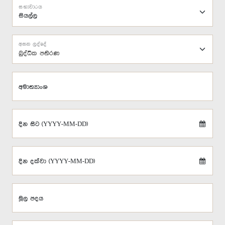
සභාවාරය
අසන ලද්දේ
බුද්ධික පතිරණ
අමාත්‍යාංශ
දින සිට (YYYY-MM-DD)
දින දක්වා (YYYY-MM-DD)
මූල පදය