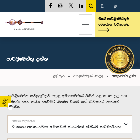
E
|
த
|
මගේ පාර්ලිමේන්තුව
මෙතැනින් පිවිසෙන්න
පාර්ලි‌මේන්තු‌ ප්‍රශ්න
මුල් පිටුව
පාර්ලිමේන්තුවේ කටයුතු
පාර්ලි‌මේන්තු‌ ප්‍රශ්න
පාර්ලිමේන්තු කටයුතුවලට අදාළ අමාත්‍යවරුන් විසින් පළ කරන ලද සහ
පිළිතුරු දෙන ප්‍රශ්න සෙවීමට ක්ෂේත්‍ර එකක් හෝ කිහිපයක් ඇතුළත්
02
කරන්න.
ව්‍යවස්ථාදායකය