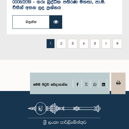
0008/2019 - ගරු බුද්ධික පතිරණ මහතා, පා.ම.
විසින් අසන ලද ප්‍රශ්නය
බලන්න
1
2
3
4
5
Facebook
මෙම පිටුව බෙදාගන්න
X
WhatsApp
LinkedIn