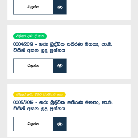
බලන්න
පිළිතුර ලබා දී ඇත
0004/2019 - ගරු බුද්ධික පතිරණ මහතා, පා.ම.
විසින් අසන ලද ප්‍රශ්නය
බලන්න
පිළිතුර ලබා දීමට නියමිතව ඇත
0005/2019 - ගරු බුද්ධික පතිරණ මහතා, පා.ම.
විසින් අසන ලද ප්‍රශ්නය
බලන්න