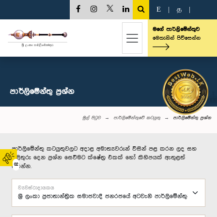
E
|
த
|
මගේ පාර්ලිමේන්තුව
මෙතැනින් පිවිසෙන්න
පාර්ලි‌මේන්තු‌ ප්‍රශ්න
මුල් පිටුව
පාර්ලිමේන්තුවේ කටයුතු
පාර්ලි‌මේන්තු‌ ප්‍රශ්න
පාර්ලිමේන්තු කටයුතුවලට අදාළ අමාත්‍යවරුන් විසින් පළ කරන ලද සහ
පිළිතුරු දෙන ප්‍රශ්න සෙවීමට ක්ෂේත්‍ර එකක් හෝ කිහිපයක් ඇතුළත්
02
කරන්න.
ව්‍යවස්ථාදායකය