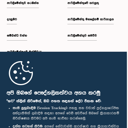
පාර්ලි‌මේන්තුව නරඹන්න
පාර්ලිමේන්තුවේ කටයුතු
දැනුමට
පාර්ලිමේන්තු මහලේකම් කාර්යාලය
සම්බන්ධ වන්න
පාර්ලිමේන්තුව සජීවීව
පාර්ලි‌මේන්තුවේ මන්ත්‍රීවරු
මුල් පිටුව
පාර්ලිමේන්තු ජංගම යෙදුම
අපි ඔබගේ පෞද්ගලිකත්වය අගය කරමු
"හරි" ක්ලික් කිරීමෙන්, ඔබ පහත සඳහන් දේට එකඟ වේ:
සැසි ලුහුබැඳීම (Session Tracking):
පහසු සහ වඩාත් පුද්ගලාරෝපිත
අත්දැකීමක් ලබාදීම සඳහා අපගේ වෙබ් අඩවියේ ඔබගේ ක්‍රියාකාරකම්
නිරීක්ෂණය කිරීමට අපි සැසි භාවිතා කරන්නෙමු.
අප හා සම්බන්ධ වී සිටින්න :
දත්ත සටහන් කිරීම:
අපගේ සේවාවන්හි ආරක්ෂාව සහ ක්‍රියාකාරීත්වය