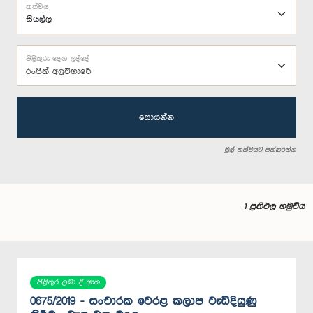
තත්වය
පිළිතුරු දෙන ලද්දේ
රංජිත් අලුවිහාරේ
සොයන්න
මුල් තත්වයට පත්කරන්න
1 ප්‍රතිඵල හමුවිය
පිළිතුර ලබා දී ඇත
0675/2019 - සංචාරක වෙරළ කලාප වැඩිදියුණු