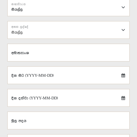
සභාවාරය
අසන ලද්දේ
සියල්ල
අමාත්‍යාංශ
දින සිට (YYYY-MM-DD)
දින දක්වා (YYYY-MM-DD)
මූල පදය