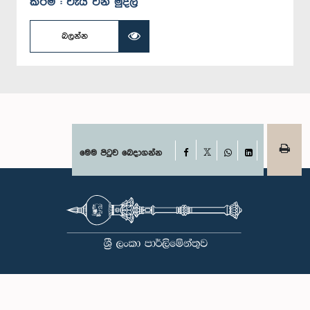
කිරීම : වැය වන මුදල
බලන්න
Facebook
මෙම පිටුව බෙදාගන්න
X
WhatsApp
LinkedIn