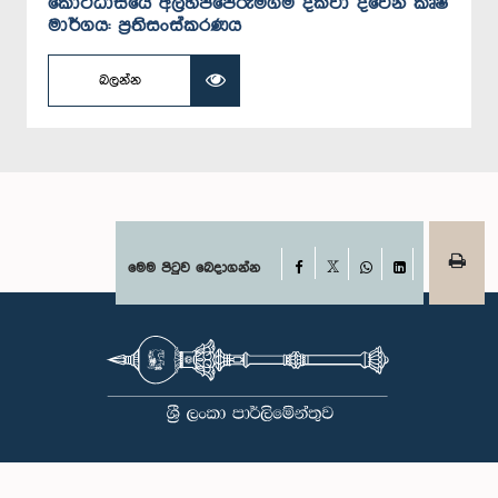
කොට්ඨාසයේ අලහප්පෙරුමගම දක්වා දිවෙන කෘෂි
මාර්ගය: ප්‍රතිසංස්කරණය
බලන්න
Facebook
මෙම පිටුව බෙදාගන්න
X
WhatsApp
LinkedIn