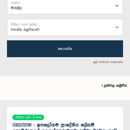
තත්වය
පිළිතුරු දෙන ලද්දේ
වසන්ත අලුවිහාරේ
සොයන්න
මුල් තත්වයට පත්කරන්න
1 ප්‍රතිඵල හමුවිය
පිළිතුර ලබා දී ඇත
0322/2018 - ඉ‍පලෝගම ප්‍රාදේශීය ලේකම්