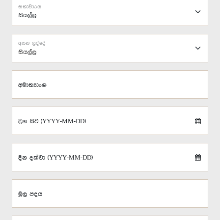
සභාවාරය
අසන ලද්දේ
සියල්ල
අමාත්‍යාංශ
දින සිට (YYYY-MM-DD)
දින දක්වා (YYYY-MM-DD)
මූල පදය