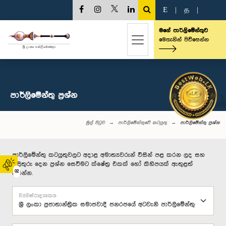
E
|
த
|
මගේ පාර්ලිමේන්තුව
මෙතැනින් පිවිසෙන්න
පාර්ලි‌මේන්තු‌ ප්‍රශ්න
මුල් පිටුව
පාර්ලිමේන්තුවේ කටයුතු
පාර්ලි‌මේන්තු‌ ප්‍රශ්න
පාර්ලිමේන්තු කටයුතුවලට අදාළ අමාත්‍යවරුන් විසින් පළ කරන ලද සහ
පිළිතුරු දෙන ප්‍රශ්න සෙවීමට ක්ෂේත්‍ර එකක් හෝ කිහිපයක් ඇතුළත්
02
කරන්න.
ව්‍යවස්ථාදායකය