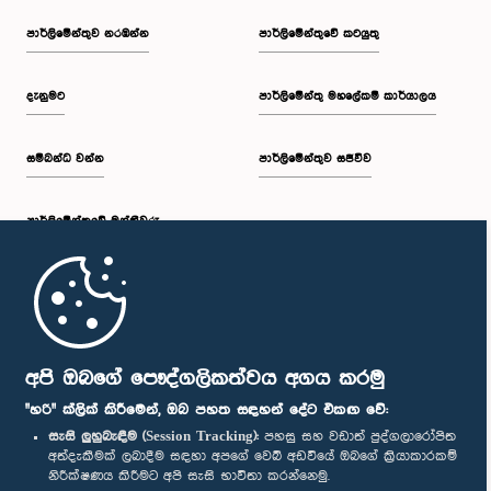
පාර්ලි‌මේන්තුව නරඹන්න
පාර්ලිමේන්තුවේ කටයුතු
දැනුමට
පාර්ලිමේන්තු මහලේකම් කාර්යාලය
සම්බන්ධ වන්න
පාර්ලිමේන්තුව සජීවීව
පාර්ලි‌මේන්තුවේ මන්ත්‍රීවරු
මුල් පිටුව
පාර්ලිමේන්තු ජංගම යෙදුම
අපි ඔබගේ පෞද්ගලිකත්වය අගය කරමු
"හරි" ක්ලික් කිරීමෙන්, ඔබ පහත සඳහන් දේට එකඟ වේ:
සැසි ලුහුබැඳීම (Session Tracking):
පහසු සහ වඩාත් පුද්ගලාරෝපිත
අත්දැකීමක් ලබාදීම සඳහා අපගේ වෙබ් අඩවියේ ඔබගේ ක්‍රියාකාරකම්
නිරීක්ෂණය කිරීමට අපි සැසි භාවිතා කරන්නෙමු.