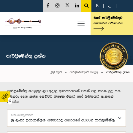
E
|
த
|
මගේ පාර්ලිමේන්තුව
මෙතැනින් පිවිසෙන්න
පාර්ලි‌මේන්තු‌ ප්‍රශ්න
මුල් පිටුව
පාර්ලිමේන්තුවේ කටයුතු
පාර්ලි‌මේන්තු‌ ප්‍රශ්න
පාර්ලිමේන්තු කටයුතුවලට අදාළ අමාත්‍යවරුන් විසින් පළ කරන ලද සහ
පිළිතුරු දෙන ප්‍රශ්න සෙවීමට ක්ෂේත්‍ර එකක් හෝ කිහිපයක් ඇතුළත්
02
කරන්න.
ව්‍යවස්ථාදායකය