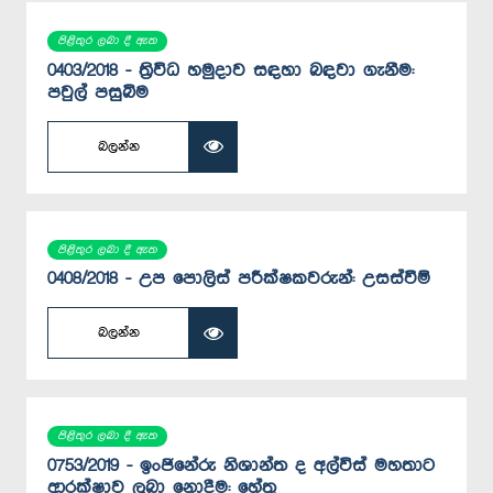
පිළිතුර ලබා දී ඇත
0403/2018 - ත්‍රිවිධ හමුදාව සඳහා බඳවා ගැනීම:
පවුල් පසුබිම
බලන්න
පිළිතුර ලබා දී ඇත
0408/2018 - උප පොලිස් පරීක්ෂකවරුන්: උසස්වීම්
බලන්න
පිළිතුර ලබා දී ඇත
0753/2019 - ඉංජිනේරු නිශාන්ත ද අල්විස් මහතාට
ආරක්ෂාව ලබා නොදීම: හේතු