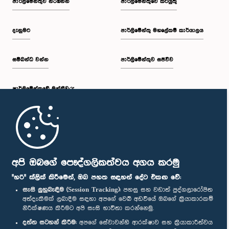
පාර්ලි‌මේන්තුව නරඹන්න
පාර්ලිමේන්තුවේ කටයුතු
දැනුමට
පාර්ලිමේන්තු මහලේකම් කාර්යාලය
සම්බන්ධ වන්න
පාර්ලිමේන්තුව සජීවීව
පාර්ලි‌මේන්තුවේ මන්ත්‍රීවරු
මුල් පිටුව
පාර්ලිමේන්තු ජංගම යෙදුම
අපි ඔබගේ පෞද්ගලිකත්වය අගය කරමු
"හරි" ක්ලික් කිරීමෙන්, ඔබ පහත සඳහන් දේට එකඟ වේ:
සැසි ලුහුබැඳීම (Session Tracking):
පහසු සහ වඩාත් පුද්ගලාරෝපිත
අත්දැකීමක් ලබාදීම සඳහා අපගේ වෙබ් අඩවියේ ඔබගේ ක්‍රියාකාරකම්
නිරීක්ෂණය කිරීමට අපි සැසි භාවිතා කරන්නෙමු.
අප හා සම්බන්ධ වී සිටින්න :
දත්ත සටහන් කිරීම:
අපගේ සේවාවන්හි ආරක්ෂාව සහ ක්‍රියාකාරීත්වය