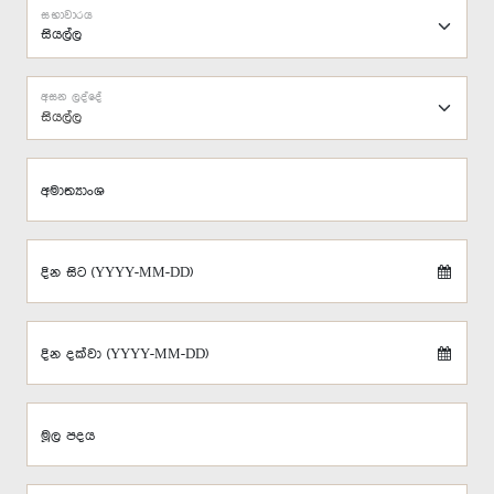
සභාවාරය
අසන ලද්දේ
සියල්ල
අමාත්‍යාංශ
දින සිට (YYYY-MM-DD)
දින දක්වා (YYYY-MM-DD)
මූල පදය