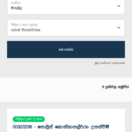
තත්වය
පිළිතුරු දෙන ලද්දේ
රුවන් විජයවර්ධන
සොයන්න
මුල් තත්වයට පත්කරන්න
6 ප්‍රතිඵල හමුවිය
පිළිතුර ලබා දී ඇත
0032/2018 - පොලිස් කොස්තාපල්වරු: උසස්වීම්