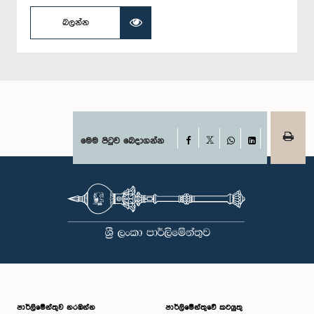
බලන්න
Facebook
මෙම පිටුව බෙදාගන්න
X
WhatsApp
LinkedIn
පාර්ලි‌මේන්තුව නරඹන්න
පාර්ලිමේන්තුවේ කටයුතු