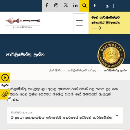
E
|
த
|
මගේ පාර්ලිමේන්තුව
මෙතැනින් පිවිසෙන්න
පාර්ලි‌මේන්තු‌ ප්‍රශ්න
මුල් පිටුව
පාර්ලිමේන්තුවේ කටයුතු
පාර්ලි‌මේන්තු‌ ප්‍රශ්න
බලන්න
පාර්ලිමේන්තු කටයුතුවලට අදාළ අමාත්‍යවරුන් විසින් පළ කරන ලද සහ
පිළිතුරු දෙන ප්‍රශ්න සෙවීමට ක්ෂේත්‍ර එකක් හෝ කිහිපයක් ඇතුළත්
02
කරන්න.
ව්‍යවස්ථාදායකය