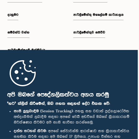
දැනුමට
පාර්ලිමේන්තු මහලේකම් කාර්යාලය
සම්බන්ධ වන්න
පාර්ලිමේන්තුව සජීවීව
පාර්ලි‌මේන්තුවේ මන්ත්‍රීවරු
මුල් පිටුව
පාර්ලිමේන්තු ජංගම යෙදුම
අපි ඔබගේ පෞද්ගලිකත්වය අගය කරමු
"හරි" ක්ලික් කිරීමෙන්, ඔබ පහත සඳහන් දේට එකඟ වේ:
සැසි ලුහුබැඳීම (Session Tracking):
පහසු සහ වඩාත් පුද්ගලාරෝපිත
අත්දැකීමක් ලබාදීම සඳහා අපගේ වෙබ් අඩවියේ ඔබගේ ක්‍රියාකාරකම්
නිරීක්ෂණය කිරීමට අපි සැසි භාවිතා කරන්නෙමු.
අප හා සම්බන්ධ වී සිටින්න :
දත්ත සටහන් කිරීම:
අපගේ සේවාවන්හි ආරක්ෂාව සහ ක්‍රියාකාරීත්වය
සහතික කිරීම සඳහා අපි ඔබගේ IP ලිපිනය, උපාංග විස්තර සහ