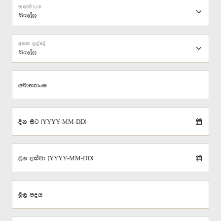
සභාවාරය
අසන ලද්දේ
සියල්ල
අමාත්‍යාංශ
දින සිට (YYYY-MM-DD)
දින දක්වා (YYYY-MM-DD)
මූල පදය