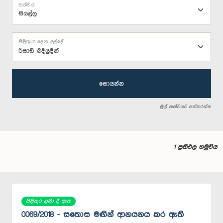
තත්වය
පිළිතුරු දෙන ලද්දේ
රිසාඩ් බදියුදීන්
සොයන්න
මුල් තත්වයට පත්කරන්න
1 ප්‍රතිඵල හමුවිය
පිළිතුර ලබා දී ඇත
0069/2018 - සතොස මඟින් ආනයනය කර ඇති