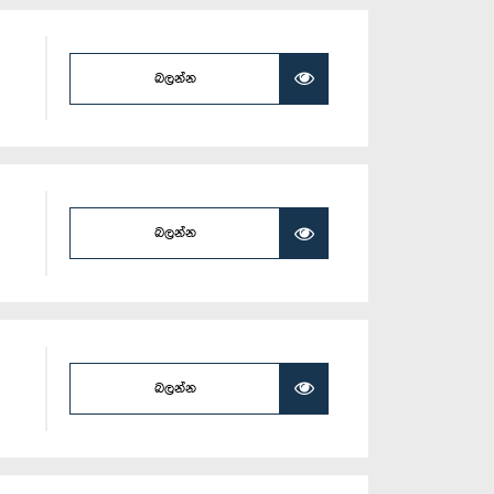
බලන්න
බලන්න
බලන්න