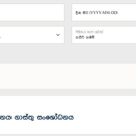
දින සිට (YYYY-MM-DD)
පිළිතුරු දෙන ලද්දේ
කබීර් හෂීම්
රවාහනය: ගාස්තු සංශෝධනය