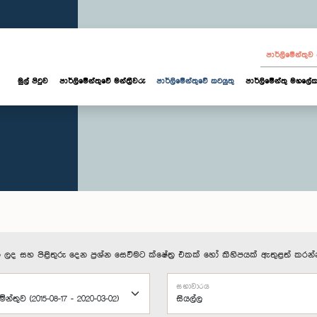
පාර්ලි‌මේන්තු
මුල් පිටුව
පාර්ලි‌මේන්තුවේ මන්ත්‍රීවරු
පාර්ලිමේන්තුවේ කටයුතු
පාර්ලිමේන්තු මහලේක
 ලද සහ පිළිතුරු දෙන ප්‍රශ්න සෙවීමට ක්ෂේත්‍ර එකක් හෝ කිහිපයක් ඇතුළත් කරන්
සභාවාරය