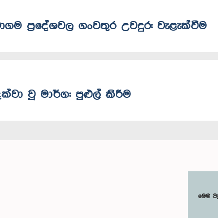
වාගම ප්‍රදේශවල ගංවතුර උවදුර: වැළැක්වීම
්වා වූ මාර්ග: පුළුල් කිරීම
මෙම පි