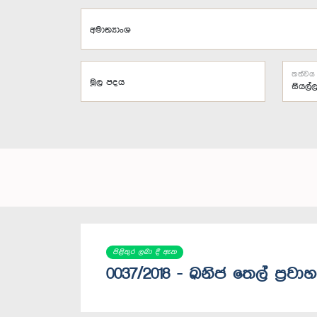
අමාත්‍යාංශ
තත්වය
මූල පදය
පිළිතුර ලබා දී ඇත
0037/2018 - ඛනිජ තෙල් ප්‍