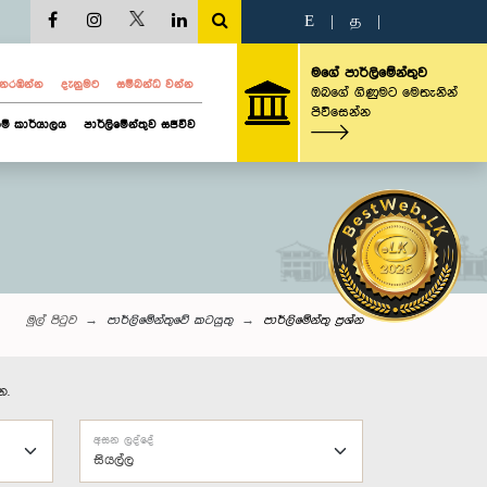
E
|
த
|
මගේ පාර්ලිමේන්තුව
ව නරඹන්න
දැනුමට
සම්බන්ධ වන්න
ඔබගේ ගිණුමට මෙතැනින්
පිවිසෙන්න
ම් කාර්යාලය
පාර්ලිමේන්තුව සජීවීව
මුල් පිටුව
පාර්ලිමේන්තුවේ කටයුතු
පාර්ලි‌මේන්තු‌ ප්‍රශ්න
න.
අසන ලද්දේ
සියල්ල