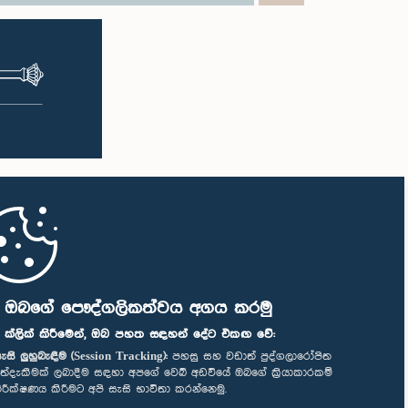
ි ඔබගේ පෞද්ගලිකත්වය අගය කරමු
" ක්ලික් කිරීමෙන්, ඔබ පහත සඳහන් දේට එකඟ වේ:
ැසි ලුහුබැඳීම (Session Tracking):
පහසු සහ වඩාත් පුද්ගලාරෝපිත
ත්දැකීමක් ලබාදීම සඳහා අපගේ වෙබ් අඩවියේ ඔබගේ ක්‍රියාකාරකම්
ිරීක්ෂණය කිරීමට අපි සැසි භාවිතා කරන්නෙමු.