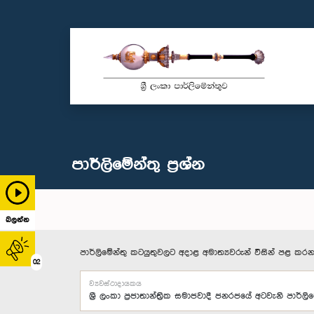
පාර්ලි‌මේන්තු‌ ප්‍රශ්න
බලන්න
පාර්ලිමේන්තු කටයුතුවලට අදාළ අමාත්‍යවරුන් විසින් පළ කරන
02
ව්‍යවස්ථාදායකය