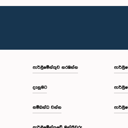
පාර්ලි‌මේන්තුව නරඹන්න
පාර්ලි
දැනුමට
පාර්ලි
සම්බන්ධ වන්න
පාර්ලි
පාර්ලි‌මේන්තුවේ මන්ත්‍රීවරු