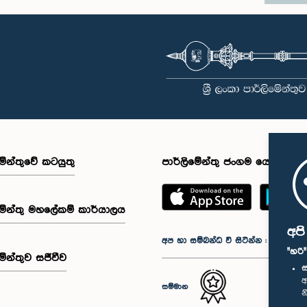
මේන්තුවේ කටයුතු
පාර්ලිමේන්තු ජංගම යෙදුම
මේන්තු මහලේකම් කාර්යාලය
අප
අප හා සම්බන්ධ වී සිටින්න :
"හරි
මේන්තුව සජීවීව
ස
අ
සම්මාන
න