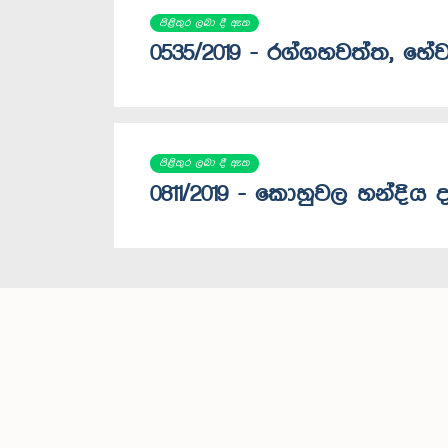
පිළිතුර ලබා දී ඇත
0535/2019 - රග්ගහවත්ත, හේ
පිළිතුර ලබා දී ඇත
0811/2019 - කොහුවල හන්දිය දක