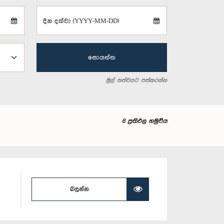
දින දක්වා (YYYY-MM-DD)
සොයන්න
මුල් තත්වයට පත්කරන්න
6 ප්‍රතිඵල හමුවිය
බලන්න