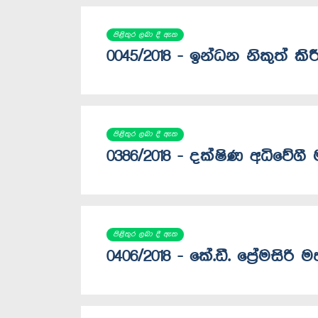
පිළිතුර ලබා දී ඇත
0045/2018 - ඉන්ධන නිකුත් කි
පිළිතුර ලබා දී ඇත
0386/2018 - දක්ෂිණ අධිවේගී 
පිළිතුර ලබා දී ඇත
0406/2018 - කේ.ඩී. ප්‍රේමස