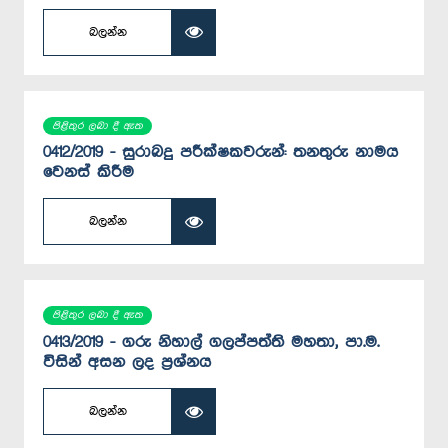
බලන්න
පිළිතුර ලබා දී ඇත
0412/2019 - සුරාබදු පරීක්ෂකවරුන්: තනතුරු නාමය
වෙනස් කිරීම
බලන්න
පිළිතුර ලබා දී ඇත
0413/2019 - ගරු නිහාල් ගලප්පත්ති මහතා, පා.ම.
විසින් අසන ලද ප්‍රශ්නය
බලන්න