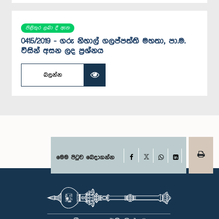
පිළිතුර ලබා දී ඇත
0415/2019 - ගරු නිහාල් ගලප්පත්ති මහතා, පා.ම.
විසින් අසන ලද ප්‍රශ්නය
බලන්න
Facebook
මෙම පිටුව බෙදාගන්න
X
WhatsApp
LinkedIn