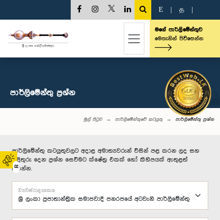
E
|
த
|
මගේ පාර්ලිමේන්තුව
මෙතැනින් පිවිසෙන්න
පාර්ලි‌මේන්තු‌ ප්‍රශ්න
මුල් පිටුව
පාර්ලිමේන්තුවේ කටයුතු
පාර්ලි‌මේන්තු‌ ප්‍රශ්න
පාර්ලිමේන්තු කටයුතුවලට අදාළ අමාත්‍යවරුන් විසින් පළ කරන ලද සහ
පිළිතුරු දෙන ප්‍රශ්න සෙවීමට ක්ෂේත්‍ර එකක් හෝ කිහිපයක් ඇතුළත්
02
කරන්න.
ව්‍යවස්ථාදායකය