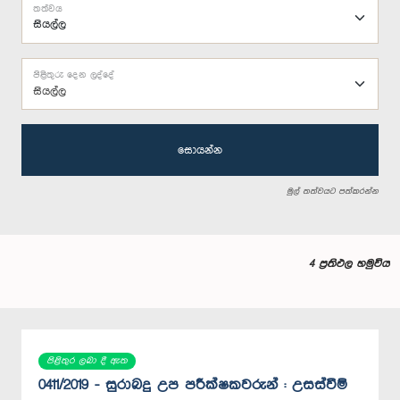
තත්වය
පිළිතුරු දෙන ලද්දේ
සියල්ල
සොයන්න
මුල් තත්වයට පත්කරන්න
4 ප්‍රතිඵල හමුවිය
පිළිතුර ලබා දී ඇත
0411/2019 - සුරාබදු උප පරීක්ෂකවරුන් : උසස්වීම්