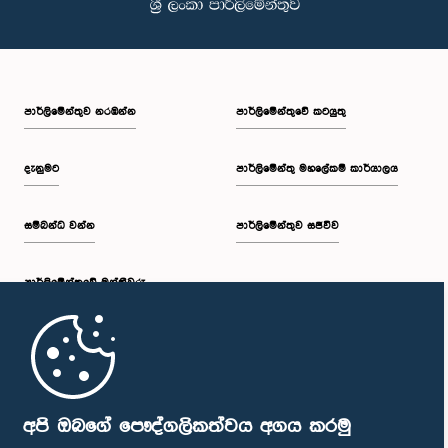
පාර්ලි‌මේන්තුව නරඹන්න
පාර්ලිමේන්තුවේ කටයුතු
දැනුමට
පාර්ලිමේන්තු මහලේකම් කාර්යාලය
සම්බන්ධ වන්න
පාර්ලිමේන්තුව සජීවීව
පාර්ලි‌මේන්තුවේ මන්ත්‍රීවරු
මුල් පිටුව
පාර්ලිමේන්තු ජංගම යෙදුම
අපි ඔබගේ පෞද්ගලිකත්වය අගය කරමු