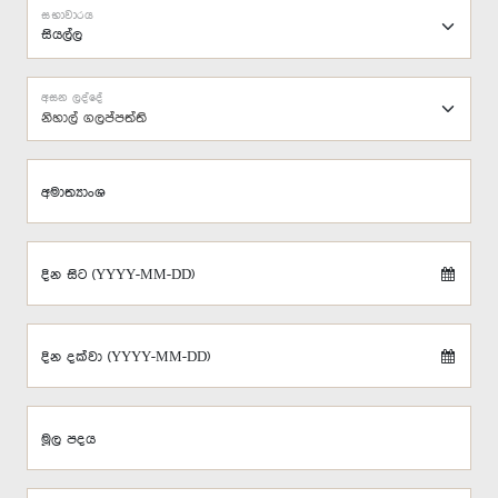
සභාවාරය
අසන ලද්දේ
නිහාල් ගලප්පත්ති
අමාත්‍යාංශ
දින සිට (YYYY-MM-DD)
දින දක්වා (YYYY-MM-DD)
මූල පදය