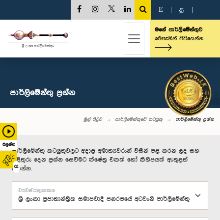
E
|
த
|
මගේ පාර්ලිමේන්තුව
මෙතැනින් පිවිසෙන්න
පාර්ලි‌මේන්තු‌ ප්‍රශ්න
මුල් පිටුව
පාර්ලිමේන්තුවේ කටයුතු
පාර්ලි‌මේන්තු‌ ප්‍රශ්න
බලන්න
පාර්ලිමේන්තු කටයුතුවලට අදාළ අමාත්‍යවරුන් විසින් පළ කරන ලද සහ
පිළිතුරු දෙන ප්‍රශ්න සෙවීමට ක්ෂේත්‍ර එකක් හෝ කිහිපයක් ඇතුළත්
02
කරන්න.
ව්‍යවස්ථාදායකය