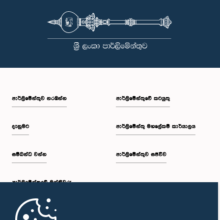
පාර්ලි‌මේන්තුව නරඹන්න
පාර්ලිමේන්තුවේ කටයුතු
දැනුමට
පාර්ලිමේන්තු මහලේකම් කාර්යාලය
සම්බන්ධ වන්න
පාර්ලිමේන්තුව සජීවීව
පාර්ලි‌මේන්තුවේ මන්ත්‍රීවරු
මුල් පිටුව