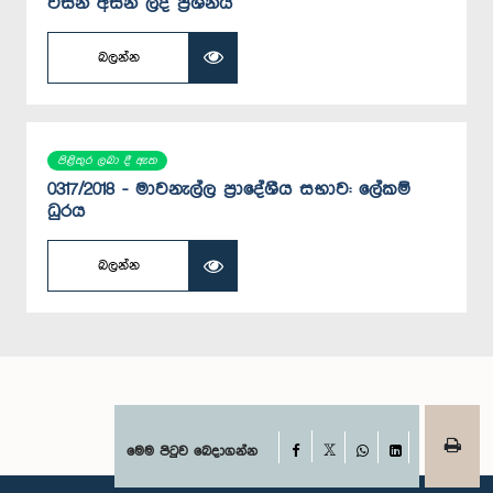
විසින් අසන ලද ප්‍රශ්නය
බලන්න
පිළිතුර ලබා දී ඇත
0317/2018 - මාවනැල්ල ප්‍රාදේශීය සභාව: ලේකම්
ධුරය
බලන්න
Facebook
මෙම පිටුව බෙදාගන්න
X
WhatsApp
LinkedIn