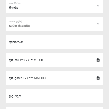
සභාවාරය
අසන ලද්දේ
තාරක බාලසූරිය
අමාත්‍යාංශ
දින සිට (YYYY-MM-DD)
දින දක්වා (YYYY-MM-DD)
මූල පදය