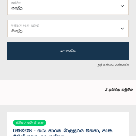
තත්වය
පිළිතුරු දෙන ලද්දේ
සියල්ල
සොයන්න
මුල් තත්වයට පත්කරන්න
2 ප්‍රතිඵල හමුවිය
පිළිතුර ලබා දී ඇත
0316/2018 - ගරු තාරක බාලසූරිය මහතා, පා.ම.