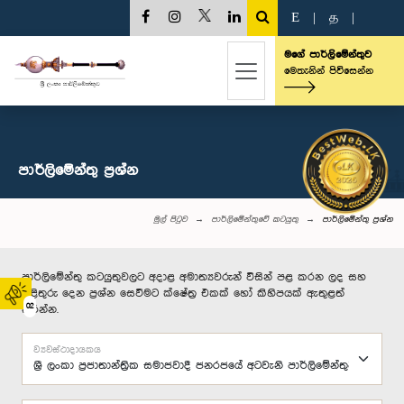
E
|
த
|
මගේ පාර්ලිමේන්තුව
මෙතැනින් පිවිසෙන්න
පාර්ලි‌මේන්තු‌ ප්‍රශ්න
මුල් පිටුව
පාර්ලිමේන්තුවේ කටයුතු
පාර්ලි‌මේන්තු‌ ප්‍රශ්න
පාර්ලිමේන්තු කටයුතුවලට අදාළ අමාත්‍යවරුන් විසින් පළ කරන ලද සහ
පිළිතුරු දෙන ප්‍රශ්න සෙවීමට ක්ෂේත්‍ර එකක් හෝ කිහිපයක් ඇතුළත්
02
කරන්න.
ව්‍යවස්ථාදායකය