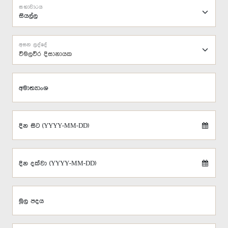
සභාවාරය
අසන ලද්දේ
විමලවීර දිසානායක
අමාත්‍යාංශ
දින සිට (YYYY-MM-DD)
දින දක්වා (YYYY-MM-DD)
මූල පදය