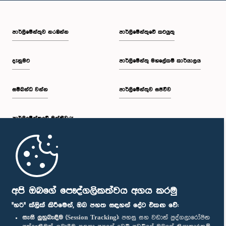
පාර්ලි‌මේන්තුව නරඹන්න
පාර්ලිමේන්තුවේ කටයුතු
දැනුමට
පාර්ලිමේන්තු මහලේකම් කාර්යාලය
සම්බන්ධ වන්න
පාර්ලිමේන්තුව සජීවීව
පාර්ලි‌මේන්තුවේ මන්ත්‍රීවරු
මුල් පිටුව
පාර්ලිමේන්තු ජංගම යෙදුම
අපි ඔබගේ පෞද්ගලිකත්වය අගය කරමු
"හරි" ක්ලික් කිරීමෙන්, ඔබ පහත සඳහන් දේට එකඟ වේ:
සැසි ලුහුබැඳීම (Session Tracking):
පහසු සහ වඩාත් පුද්ගලාරෝපිත