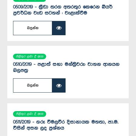
0509/2019 - ක්‍රීඩා තරග අතරතුර කෙරෙන බියර්
ප්‍රවර්ධන වැඩ සටහන් : වැළැක්වීම
බලන්න
පිළිතුර ලබා දී ඇත
0510/2019 - පළාත් සභා මන්ත්‍රීවරු: වාහන ආනයන
බලපත්‍ර
බලන්න
පිළිතුර ලබා දී ඇත
0511/2019 - ගරු විමලවීර දිසානායක මහතා, පා.ම.
විසින් අසන ලද ප්‍රශ්නය