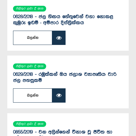
පිළිතුර ලබා දී ඇත
0628/2018 - ජල හිඟය හේතුවෙන් වගා නොකළ
කුඹුරු ඉඩම් : අම්පාර දිස්ත්‍රික්කය
බලන්න
පිළිතුර ලබා දී ඇත
0629/2018 - රඹුක්කන් ඔය ජලාශ ව්‍යාපෘතිය: වාරි
ජල පහසුකම්
බලන්න
පිළිතුර ලබා දී ඇත
0855/2019 - වන අලින්ගෙන් විනාශ වූ ජීවිත හා