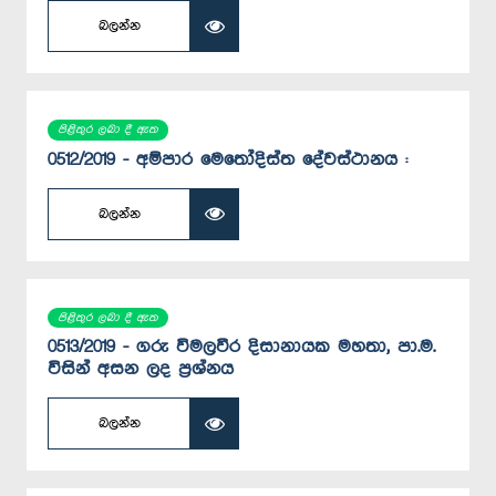
බලන්න
පිළිතුර ලබා දී ඇත
0512/2019 - අම්පාර මෙතෝදිස්ත දේවස්ථානය :
බලන්න
පිළිතුර ලබා දී ඇත
0513/2019 - ගරු විමලවීර දිසානායක මහතා, පා.ම.
විසින් අසන ලද ප්‍රශ්නය
බලන්න