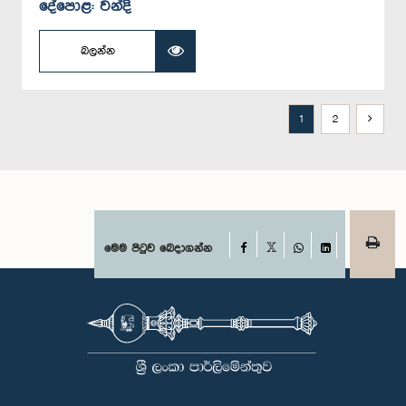
දේපොළ: වන්දි
බලන්න
1
2
Facebook
මෙම පිටුව බෙදාගන්න
X
WhatsApp
LinkedIn