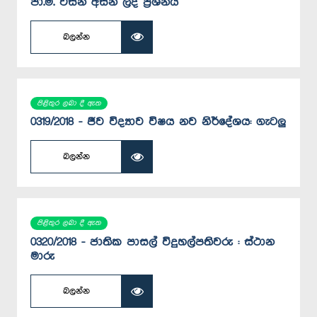
පා.ම. විසින් අසන ලද ප්‍රශ්නය
බලන්න
පිළිතුර ලබා දී ඇත
0319/2018 - ජීව විද්‍යාව විෂය නව නිර්දේශය: ගැටලු
බලන්න
පිළිතුර ලබා දී ඇත
0320/2018 - ජාතික පාසල් විදුහල්පතිවරු : ස්ථාන
මාරු
බලන්න