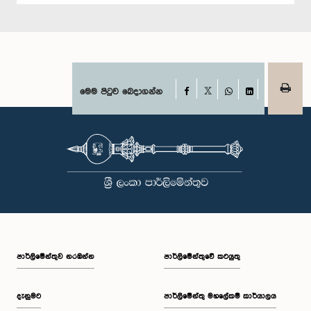
Facebook
මෙම පිටුව බෙදාගන්න
X
WhatsApp
LinkedIn
පාර්ලි‌මේන්තුව නරඹන්න
පාර්ලිමේන්තුවේ කටයුතු
දැනුමට
පාර්ලිමේන්තු මහලේකම් කාර්යාලය