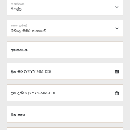
සභාවාරය
අසන ලද්දේ
නීතිඥ සිසිර ජයකොඩි
අමාත්‍යාංශ
දින සිට (YYYY-MM-DD)
දින දක්වා (YYYY-MM-DD)
මූල පදය