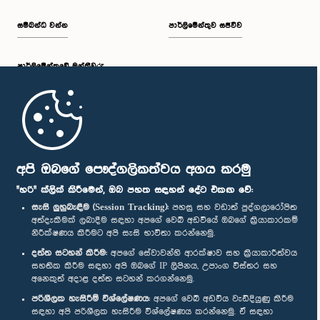
සම්බන්ධ වන්න
පාර්ලිමේන්තුව සජීවීව
පාර්ලි‌මේන්තුවේ මන්ත්‍රීවරු
මුල් පිටුව
පාර්ලිමේන්තු ජංගම යෙදුම
අපි ඔබගේ පෞද්ගලිකත්වය අගය කරමු
"හරි" ක්ලික් කිරීමෙන්, ඔබ පහත සඳහන් දේට එකඟ වේ:
සැසි ලුහුබැඳීම (Session Tracking):
පහසු සහ වඩාත් පුද්ගලාරෝපිත
අත්දැකීමක් ලබාදීම සඳහා අපගේ වෙබ් අඩවියේ ඔබගේ ක්‍රියාකාරකම්
නිරීක්ෂණය කිරීමට අපි සැසි භාවිතා කරන්නෙමු.
අප හා සම්බන්ධ වී සිටින්න :
දත්ත සටහන් කිරීම:
අපගේ සේවාවන්හි ආරක්ෂාව සහ ක්‍රියාකාරීත්වය
සහතික කිරීම සඳහා අපි ඔබගේ IP ලිපිනය, උපාංග විස්තර සහ
අනෙකුත් අදාළ දත්ත සටහන් කරගන්නෙමු.
සම්මාන
පරිශීලක හැසිරීම් විශ්ලේෂණය:
අපගේ වෙබ් අඩවිය වැඩිදියුණු කිරීම
සඳහා අපි පරිශීලක හැසිරීම විශ්ලේෂණය කරන්නෙමු. ඒ සඳහා