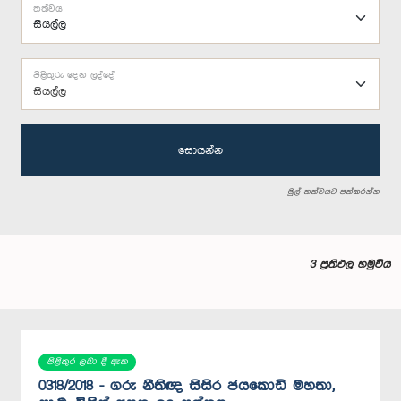
තත්වය
පිළිතුරු දෙන ලද්දේ
සියල්ල
සොයන්න
මුල් තත්වයට පත්කරන්න
3 ප්‍රතිඵල හමුවිය
පිළිතුර ලබා දී ඇත
0318/2018 - ගරු නීතිඥ සිසිර ජයකොඩි මහතා,