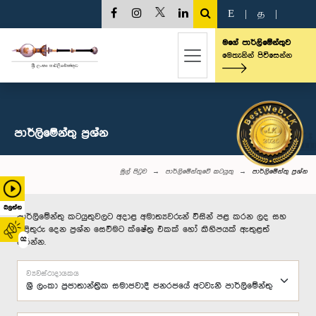
E
|
த
|
මගේ පාර්ලිමේන්තුව
මෙතැනින් පිවිසෙන්න
පාර්ලි‌මේන්තු‌ ප්‍රශ්න
මුල් පිටුව
පාර්ලිමේන්තුවේ කටයුතු
පාර්ලි‌මේන්තු‌ ප්‍රශ්න
බලන්න
පාර්ලිමේන්තු කටයුතුවලට අදාළ අමාත්‍යවරුන් විසින් පළ කරන ලද සහ
පිළිතුරු දෙන ප්‍රශ්න සෙවීමට ක්ෂේත්‍ර එකක් හෝ කිහිපයක් ඇතුළත්
02
කරන්න.
ව්‍යවස්ථාදායකය