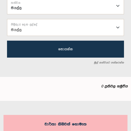
තත්වය
පිළිතුරු දෙන ලද්දේ
සියල්ල
සොයන්න
මුල් තත්වයට පත්කරන්න
0 ප්‍රතිඵල හමුවිය
වාර්තා කිසිවක් නොමැත