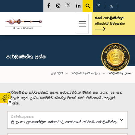
E
|
த
|
මගේ පාර්ලිමේන්තුව
මෙතැනින් පිවිසෙන්න
පාර්ලි‌මේන්තු‌ ප්‍රශ්න
මුල් පිටුව
පාර්ලිමේන්තුවේ කටයුතු
පාර්ලි‌මේන්තු‌ ප්‍රශ්න
පාර්ලිමේන්තු කටයුතුවලට අදාළ අමාත්‍යවරුන් විසින් පළ කරන ලද සහ
පිළිතුරු දෙන ප්‍රශ්න සෙවීමට ක්ෂේත්‍ර එකක් හෝ කිහිපයක් ඇතුළත්
02
කරන්න.
ව්‍යවස්ථාදායකය