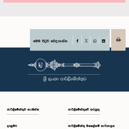
Facebook
මෙම පිටුව බෙදාගන්න
X
WhatsApp
LinkedIn
පාර්ලි‌මේන්තුව නරඹන්න
පාර්ලිමේන්තුවේ කටයුතු
දැනුමට
පාර්ලිමේන්තු මහලේකම් කාර්යාලය