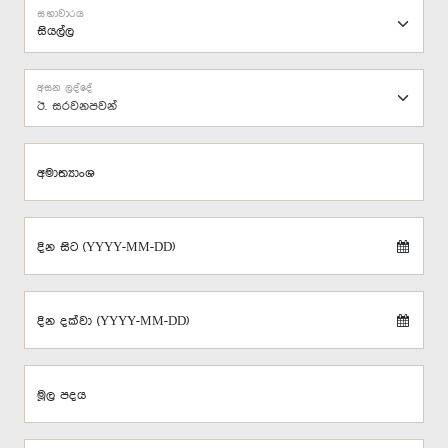
සභාවාරය
අසන ලද්දේ
ඊ. සරවනපවන්
අමාත්‍යාංශ
දින සිට (YYYY-MM-DD)
දින දක්වා (YYYY-MM-DD)
මූල පදය