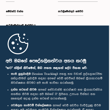
සම්බන්ධ වන්න
පාර්ලිමේන්තුව සජීවීව
පාර්ලි‌මේන්තුවේ මන්ත්‍රීවරු
මුල් පිටුව
පාර්ලිමේන්තු ජංගම යෙදුම
අපි ඔබගේ පෞද්ගලිකත්වය අගය කරමු
"හරි" ක්ලික් කිරීමෙන්, ඔබ පහත සඳහන් දේට එකඟ වේ:
සැසි ලුහුබැඳීම (Session Tracking):
පහසු සහ වඩාත් පුද්ගලාරෝපිත
අත්දැකීමක් ලබාදීම සඳහා අපගේ වෙබ් අඩවියේ ඔබගේ ක්‍රියාකාරකම්
නිරීක්ෂණය කිරීමට අපි සැසි භාවිතා කරන්නෙමු.
අප හා සම්බන්ධ වී සිටින්න :
දත්ත සටහන් කිරීම:
අපගේ සේවාවන්හි ආරක්ෂාව සහ ක්‍රියාකාරීත්වය
සහතික කිරීම සඳහා අපි ඔබගේ IP ලිපිනය, උපාංග විස්තර සහ
අනෙකුත් අදාළ දත්ත සටහන් කරගන්නෙමු.
සම්මාන
පරිශීලක හැසිරීම් විශ්ලේෂණය:
අපගේ වෙබ් අඩවිය වැඩිදියුණු කිරීම
සඳහා අපි පරිශීලක හැසිරීම විශ්ලේෂණය කරන්නෙමු. ඒ සඳහා