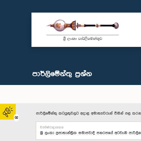
පාර්ලි‌මේන්තු‌ ප්‍රශ්න
පාර්ලිමේන්තු කටයුතුවලට අදාළ අමාත්‍යවරුන් විසින් පළ කරන
02
ව්‍යවස්ථාදායකය