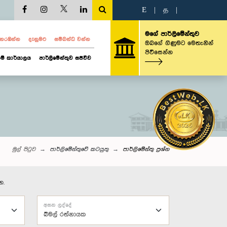
E
|
த
|
මගේ පාර්ලිමේන්තුව
ව නරඹන්න
දැනුමට
සම්බන්ධ වන්න
ඔබගේ ගිණුමට මෙතැනින්
පිවිසෙන්න
ම් කාර්යාලය
පාර්ලිමේන්තුව සජීවීව
මුල් පිටුව
පාර්ලිමේන්තුවේ කටයුතු
පාර්ලි‌මේන්තු‌ ප්‍රශ්න
න.
අසන ලද්දේ
බිමල් රත්නායක