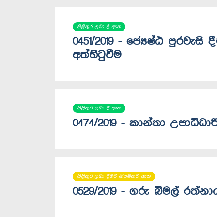
පිළිතුර ලබා දී ඇත
0451/2019 - ජ්‍යෙෂ්ඨ පුරවැසි
අත්හිටුවීම
පිළිතුර ලබා දී ඇත
0474/2019 - කාන්තා උපාධිධාරි 
පිළිතුර ලබා දීමට නියමිතව ඇත
0529/2019 - ගරු බිමල් රත්න