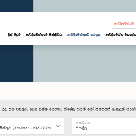
පාර්ලි‌මේන්තු
මුල් පිටුව
පාර්ලි‌මේන්තුවේ මන්ත්‍රීවරු
පාර්ලිමේන්තුවේ කටයුතු
පාර්ලිමේන්තු මහලේක
 ලද සහ පිළිතුරු දෙන ප්‍රශ්න සෙවීමට ක්ෂේත්‍ර එකක් හෝ කිහිපයක් ඇතුළත් කරන්
සභාවාරය