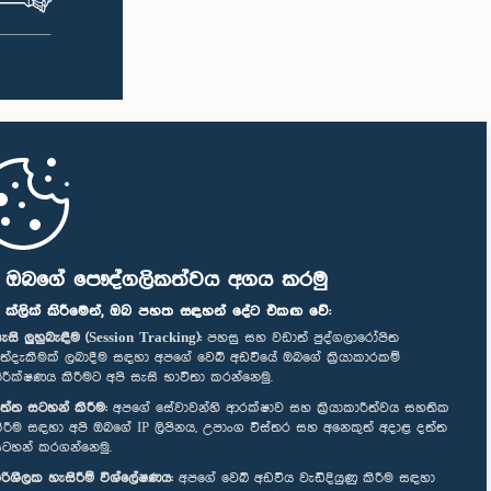
ි ඔබගේ පෞද්ගලිකත්වය අගය කරමු
" ක්ලික් කිරීමෙන්, ඔබ පහත සඳහන් දේට එකඟ වේ:
ැසි ලුහුබැඳීම (Session Tracking):
පහසු සහ වඩාත් පුද්ගලාරෝපිත
ත්දැකීමක් ලබාදීම සඳහා අපගේ වෙබ් අඩවියේ ඔබගේ ක්‍රියාකාරකම්
ිරීක්ෂණය කිරීමට අපි සැසි භාවිතා කරන්නෙමු.
ත්ත සටහන් කිරීම:
අපගේ සේවාවන්හි ආරක්ෂාව සහ ක්‍රියාකාරීත්වය සහතික
ිරීම සඳහා අපි ඔබගේ IP ලිපිනය, උපාංග විස්තර සහ අනෙකුත් අදාළ දත්ත
ටහන් කරගන්නෙමු.
රිශීලක හැසිරීම් විශ්ලේෂණය:
අපගේ වෙබ් අඩවිය වැඩිදියුණු කිරීම සඳහා