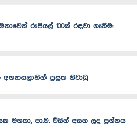
 දීමනාවෙන් රුපියල් 100ක් රඳවා ගැනීම:
අභ්‍යාසලාභින්: ප්‍රසූත නිවාඩු
ායක මහතා, පා.ම. විසින් අසන ලද ප්‍රශ්නය