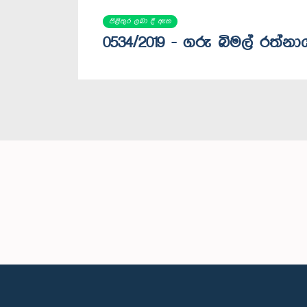
පිළිතුර ලබා දී ඇත
0534/2019 - ගරු බිමල් රත්න