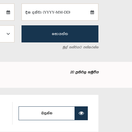
දින දක්වා (YYYY-MM-DD)
සොයන්න
මුල් තත්වයට පත්කරන්න
20 ප්‍රතිඵල හමුවිය
බලන්න