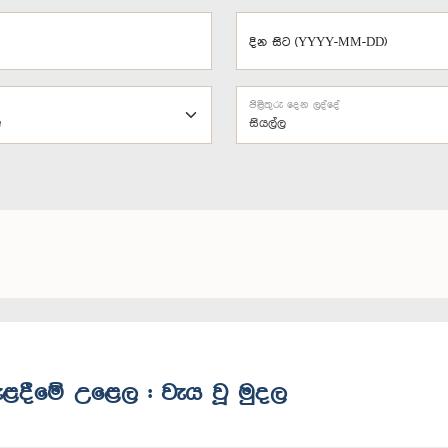
දින සිට (YYYY-MM-DD)
පිළිතුරු දෙන ලද්දේ
සියල්ල
 පැළදීමේ උළෙල : වැය වූ මුදල