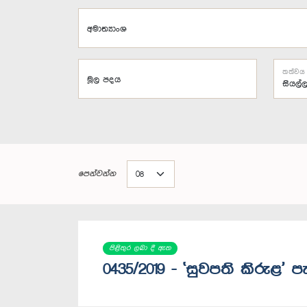
අමාත්‍යාංශ
තත්වය
මූල පදය
පෙන්වන්න
පිළිතුර ලබා දී ඇත
0435/2019 - `සුවපති කිරුළ'