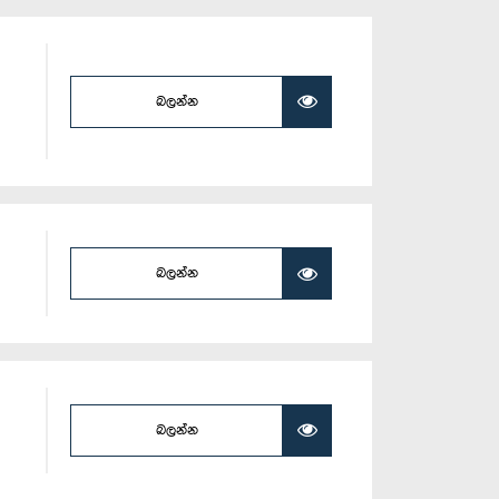
බලන්න
බලන්න
බලන්න