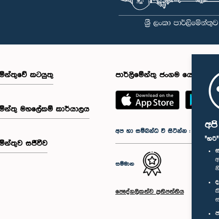
මේන්තුවේ කටයුතු
පාර්ලිමේන්තු ජංගම යෙදුම
මේන්තු මහලේකම් කාර්යාලය
අප
අප හා සම්බන්ධ වී සිටින්න :
"හරි
මේන්තුව සජීවීව
ස
අ
සම්මාන
න
ද
ක
පෞද්ගලිකත්ව ප්‍රතිපත්තිය
ස
ප