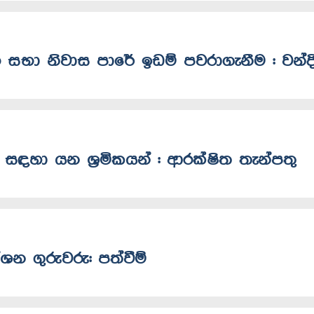
 සභා නිවාස පාරේ ඉඩම් පවරාගැනීම : වන්ද
ා සඳහා යන ශ්‍රමිකයන් : ආරක්ෂිත තැන්පතු
ශන ගුරුවරු: පත්වීම්