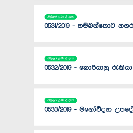
පිළිතුර ලබා දී ඇත
0531/2019 - හම්බන්තොට නගර
පිළිතුර ලබා දී ඇත
0532/2019 - කොරියානු රැකිය
පිළිතුර ලබා දී ඇත
0533/2019 - මනෝවිද්‍යා උපදේ