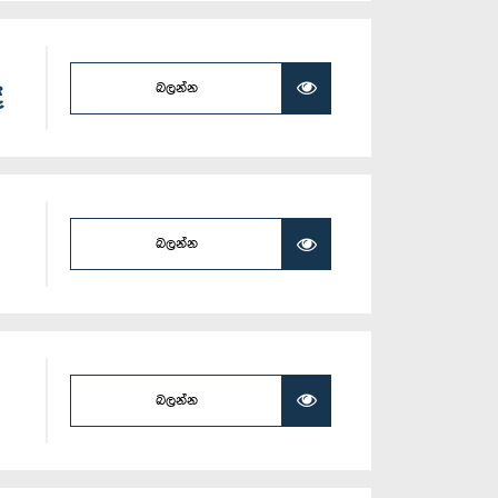
බලන්න
ි
බලන්න
බලන්න