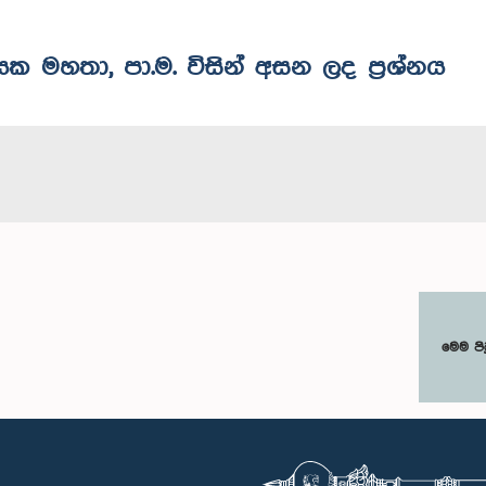
ායක මහතා, පා.ම. විසින් අසන ලද ප්‍රශ්නය
මෙම පි