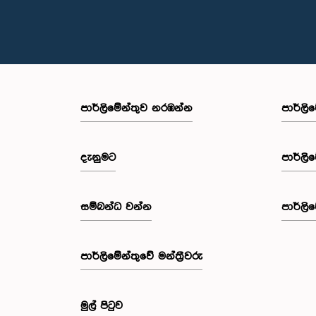
පාර්ලි‌මේන්තුව නරඹන්න
පාර්ලි
දැනුමට
පාර්ලි
සම්බන්ධ වන්න
පාර්ලි
පාර්ලි‌මේන්තුවේ මන්ත්‍රීවරු
මුල් පිටුව