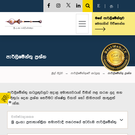
E
|
த
|
මගේ පාර්ලිමේන්තුව
මෙතැනින් පිවිසෙන්න
පාර්ලි‌මේන්තු‌ ප්‍රශ්න
මුල් පිටුව
පාර්ලිමේන්තුවේ කටයුතු
පාර්ලි‌මේන්තු‌ ප්‍රශ්න
පාර්ලිමේන්තු කටයුතුවලට අදාළ අමාත්‍යවරුන් විසින් පළ කරන ලද සහ
පිළිතුරු දෙන ප්‍රශ්න සෙවීමට ක්ෂේත්‍ර එකක් හෝ කිහිපයක් ඇතුළත්
02
කරන්න.
ව්‍යවස්ථාදායකය