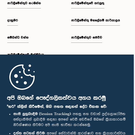
පාර්ලි‌මේන්තුව නරඹන්න
පාර්ලිමේන්තුවේ කටයුතු
දැනුමට
පාර්ලිමේන්තු මහලේකම් කාර්යාලය
සම්බන්ධ වන්න
පාර්ලිමේන්තුව සජීවීව
පාර්ලි‌මේන්තුවේ මන්ත්‍රීවරු
මුල් පිටුව
පාර්ලිමේන්තු ජංගම යෙදුම
අපි ඔබගේ පෞද්ගලිකත්වය අගය කරමු
"හරි" ක්ලික් කිරීමෙන්, ඔබ පහත සඳහන් දේට එකඟ වේ:
සැසි ලුහුබැඳීම (Session Tracking):
පහසු සහ වඩාත් පුද්ගලාරෝපිත
අත්දැකීමක් ලබාදීම සඳහා අපගේ වෙබ් අඩවියේ ඔබගේ ක්‍රියාකාරකම්
නිරීක්ෂණය කිරීමට අපි සැසි භාවිතා කරන්නෙමු.
අප හා සම්බන්ධ වී සිටින්න :
දත්ත සටහන් කිරීම:
අපගේ සේවාවන්හි ආරක්ෂාව සහ ක්‍රියාකාරීත්වය