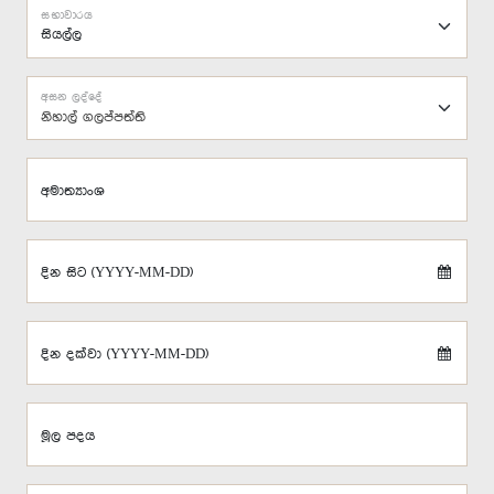
සභාවාරය
අසන ලද්දේ
නිහාල් ගලප්පත්ති
අමාත්‍යාංශ
දින සිට (YYYY-MM-DD)
දින දක්වා (YYYY-MM-DD)
මූල පදය