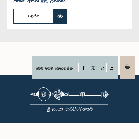
විසින් අසන ලද ප්‍රශ්නය
බලන්න
Facebook
මෙම පිටුව බෙදාගන්න
X
WhatsApp
LinkedIn