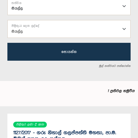
තත්වය
පිළිතුරු දෙන ලද්දේ
සියල්ල
සොයන්න
මුල් තත්වයට පත්කරන්න
1 ප්‍රතිඵල හමුවිය
පිළිතුර ලබා දී ඇත
1127/2017 - ගරු නිහාල් ගලප්පත්ති මහතා, පා.ම.