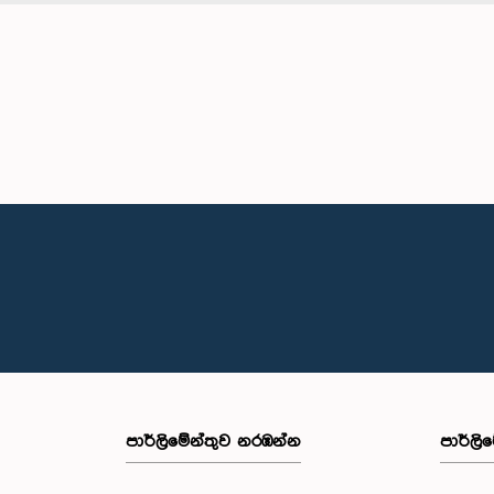
පාර්ලි‌මේන්තුව නරඹන්න
පාර්ලි