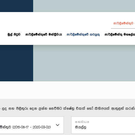
පාර්ලි‌මේන්තු
මුල් පිටුව
පාර්ලි‌මේන්තුවේ මන්ත්‍රීවරු
පාර්ලිමේන්තුවේ කටයුතු
පාර්ලිමේන්තු මහලේක
 ලද සහ පිළිතුරු දෙන ප්‍රශ්න සෙවීමට ක්ෂේත්‍ර එකක් හෝ කිහිපයක් ඇතුළත් කරන්
සභාවාරය