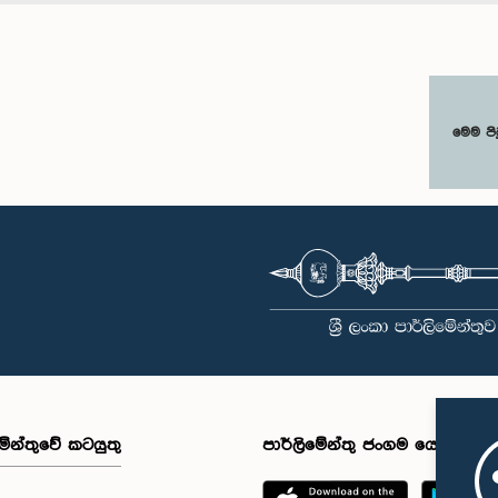
මෙම පි
මේන්තුවේ කටයුතු
පාර්ලිමේන්තු ජංගම යෙදුම