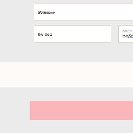
අමාත්‍යාංශ
තත්වය
මූල පදය