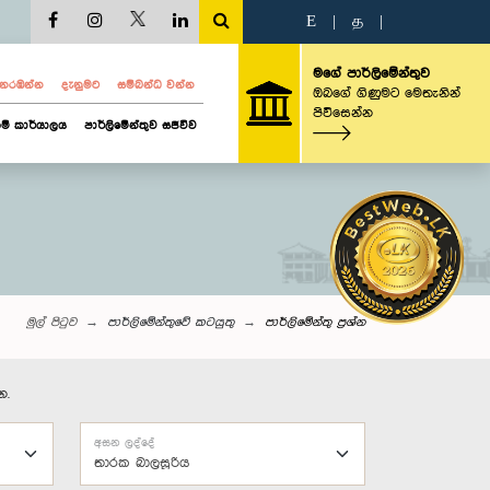
E
|
த
|
මගේ පාර්ලිමේන්තුව
ව නරඹන්න
දැනුමට
සම්බන්ධ වන්න
ඔබගේ ගිණුමට මෙතැනින්
පිවිසෙන්න
ම් කාර්යාලය
පාර්ලිමේන්තුව සජීවීව
මුල් පිටුව
පාර්ලිමේන්තුවේ කටයුතු
පාර්ලි‌මේන්තු‌ ප්‍රශ්න
න.
අසන ලද්දේ
තාරක බාලසූරිය