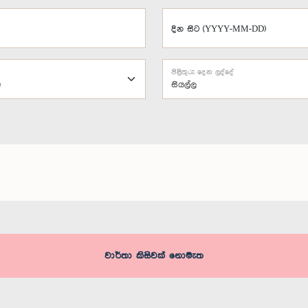
දින සිට (YYYY-MM-DD)
පිළිතුරු දෙන ලද්දේ
සියල්ල
වාර්තා කිසිවක් නොමැත