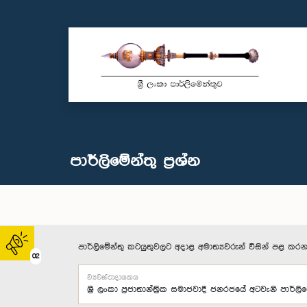
පාර්ලි‌මේන්තු‌ ප්‍රශ්න
පාර්ලිමේන්තු කටයුතුවලට අදාළ අමාත්‍යවරුන් විසින් පළ කරන
02
ව්‍යවස්ථාදායකය