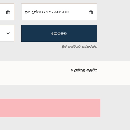
දින දක්වා (YYYY-MM-DD)
සොයන්න
මුල් තත්වයට පත්කරන්න
0 ප්‍රතිඵල හමුවිය