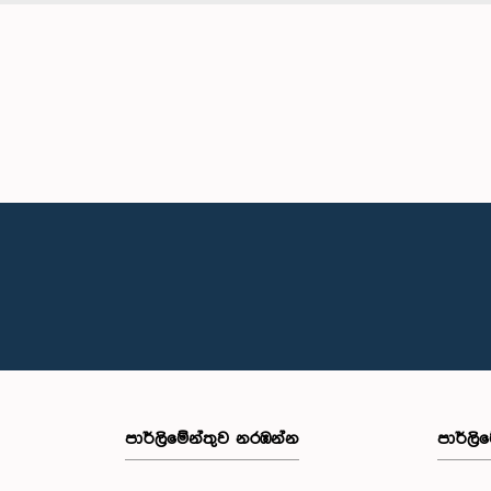
පාර්ලි‌මේන්තුව නරඹන්න
පාර්ලි