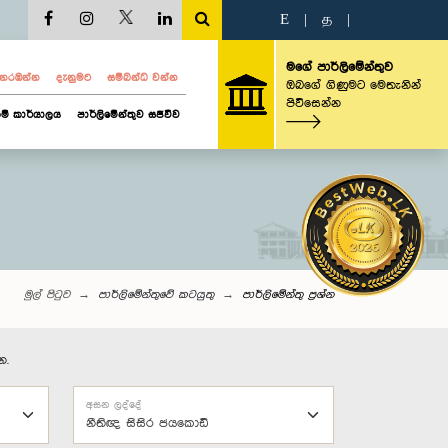
E
|
த
|
මගේ පාර්ලිමේන්තුව
ව නරඹන්න
දැනුමට
සම්බන්ධ වන්න
ඔබගේ ගිණුමට මෙතැනින්
පිවිසෙන්න
ම් කාර්යාලය
පාර්ලිමේන්තුව සජීවීව
මුල් පිටුව
පාර්ලිමේන්තුවේ කටයුතු
පාර්ලි‌මේන්තු‌ ප්‍රශ්න
න.
අසන ලද්දේ
නීතිඥ සිසිර ජයකොඩි