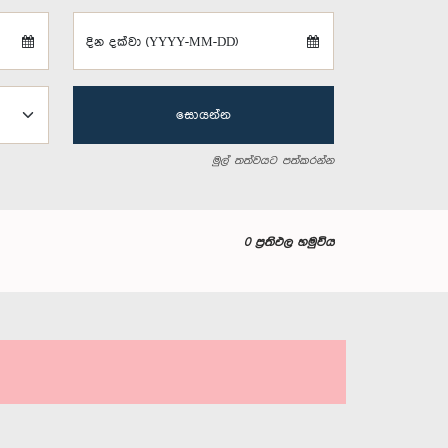
දින දක්වා (YYYY-MM-DD)
සොයන්න
මුල් තත්වයට පත්කරන්න
0 ප්‍රතිඵල හමුවිය