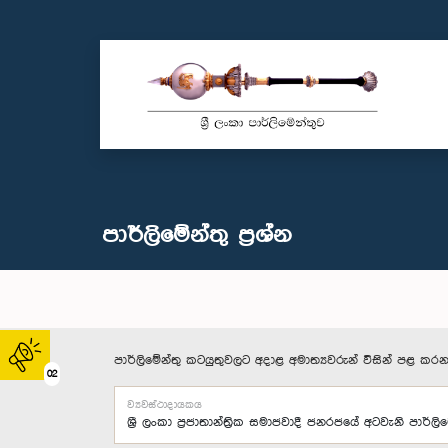
පාර්ලි‌මේන්තු‌ ප්‍රශ්න
පාර්ලිමේන්තු කටයුතුවලට අදාළ අමාත්‍යවරුන් විසින් පළ කරන
02
ව්‍යවස්ථාදායකය