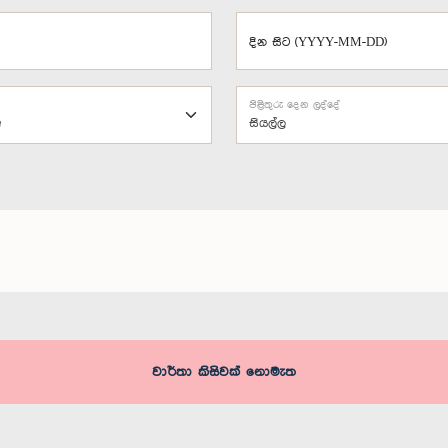
දින සිට (YYYY-MM-DD)
පිළිතුරු දෙන ලද්දේ
සියල්ල
වාර්තා කිසිවක් නොමැත