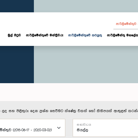
පාර්ලි‌මේන්තු
මුල් පිටුව
පාර්ලි‌මේන්තුවේ මන්ත්‍රීවරු
පාර්ලිමේන්තුවේ කටයුතු
පාර්ලිමේන්තු මහලේක
 ලද සහ පිළිතුරු දෙන ප්‍රශ්න සෙවීමට ක්ෂේත්‍ර එකක් හෝ කිහිපයක් ඇතුළත් කරන්
සභාවාරය