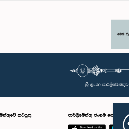
මෙම පි
මේන්තුවේ කටයුතු
පාර්ලිමේන්තු ජංගම යෙදුම