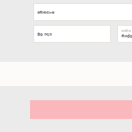
අමාත්‍යාංශ
තත්වය
මූල පදය