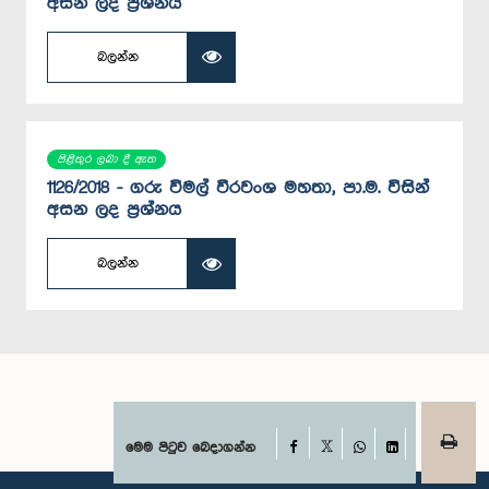
අසන ලද ප්‍රශ්නය
බලන්න
පිළිතුර ලබා දී ඇත
1126/2018 - ගරු විමල් වීරවංශ මහතා, පා.ම. විසින්
අසන ලද ප්‍රශ්නය
බලන්න
Facebook
මෙම පිටුව බෙදාගන්න
X
WhatsApp
LinkedIn