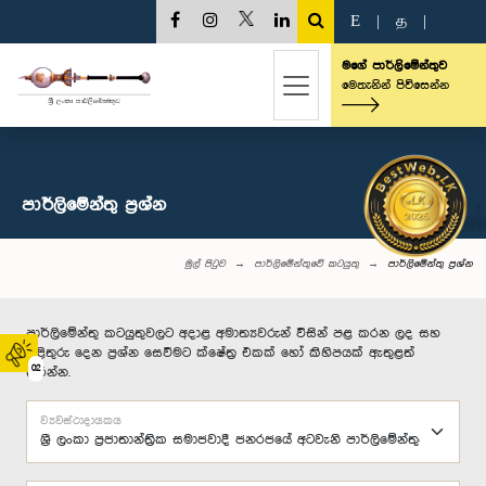
E
|
த
|
මගේ පාර්ලිමේන්තුව
මෙතැනින් පිවිසෙන්න
පාර්ලි‌මේන්තු‌ ප්‍රශ්න
මුල් පිටුව
පාර්ලිමේන්තුවේ කටයුතු
පාර්ලි‌මේන්තු‌ ප්‍රශ්න
පාර්ලිමේන්තු කටයුතුවලට අදාළ අමාත්‍යවරුන් විසින් පළ කරන ලද සහ
පිළිතුරු දෙන ප්‍රශ්න සෙවීමට ක්ෂේත්‍ර එකක් හෝ කිහිපයක් ඇතුළත්
02
කරන්න.
ව්‍යවස්ථාදායකය