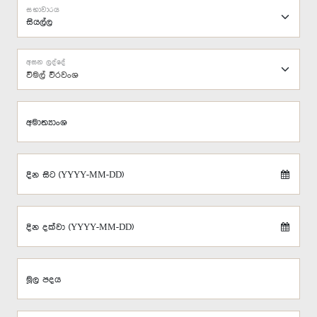
සභාවාරය
අසන ලද්දේ
විමල් වීරවංශ
අමාත්‍යාංශ
දින සිට (YYYY-MM-DD)
දින දක්වා (YYYY-MM-DD)
මූල පදය