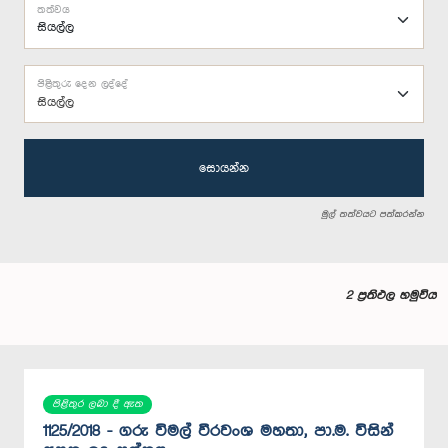
තත්වය
පිළිතුරු දෙන ලද්දේ
සියල්ල
සොයන්න
මුල් තත්වයට පත්කරන්න
2 ප්‍රතිඵල හමුවිය
පිළිතුර ලබා දී ඇත
1125/2018 - ගරු විමල් වීරවංශ මහතා, පා.ම. විසින්