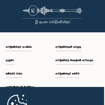
පාර්ලි‌මේන්තුව නරඹන්න
පාර්ලිමේන්තුවේ කටයුතු
දැනුමට
පාර්ලිමේන්තු මහලේකම් කාර්යාලය
සම්බන්ධ වන්න
පාර්ලිමේන්තුව සජීවීව
පාර්ලි‌මේන්තුවේ මන්ත්‍රීවරු
මුල් පිටුව