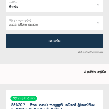
තත්වය
පිළිතුරු දෙන ලද්දේ
පාඨලී චම්පික රණවක
සොයන්න
මුල් තත්වයට පත්කරන්න
2 ප්‍රතිඵල හමුවිය
පිළිතුර ලබා දී ඇත
1854/2017 - මහා නගර සැලසුම යටතේ ක‍්‍රියාත්මක