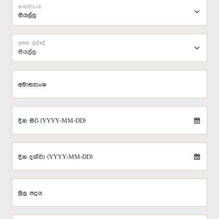
සභාවාරය
අසන ලද්දේ
සියල්ල
අමාත්‍යාංශ
දින සිට (YYYY-MM-DD)
දින දක්වා (YYYY-MM-DD)
මූල පදය