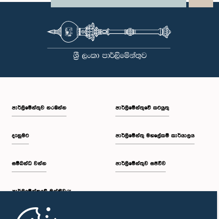
පාර්ලි‌මේන්තුව නරඹන්න
පාර්ලිමේන්තුවේ කටයුතු
දැනුමට
පාර්ලිමේන්තු මහලේකම් කාර්යාලය
සම්බන්ධ වන්න
පාර්ලිමේන්තුව සජීවීව
පාර්ලි‌මේන්තුවේ මන්ත්‍රීවරු