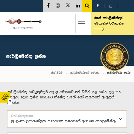
E
|
த
|
මගේ පාර්ලිමේන්තුව
මෙතැනින් පිවිසෙන්න
පාර්ලි‌මේන්තු‌ ප්‍රශ්න
මුල් පිටුව
පාර්ලිමේන්තුවේ කටයුතු
පාර්ලි‌මේන්තු‌ ප්‍රශ්න
පාර්ලිමේන්තු කටයුතුවලට අදාළ අමාත්‍යවරුන් විසින් පළ කරන ලද සහ
පිළිතුරු දෙන ප්‍රශ්න සෙවීමට ක්ෂේත්‍ර එකක් හෝ කිහිපයක් ඇතුළත්
02
කරන්න.
ව්‍යවස්ථාදායකය