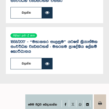
සංවර්ධන වැඩසටහන්: විස්තර
බලන්න
පිළිතුර ලබා දී ඇත
1858/2017 - “මහානගර සැලසුම” යටතේ ක්‍රියාත්මක
සංවර්ධන වැඩසටහන් : මහරගම ප්‍රාදේශීය ලේකම්
කොට්ඨාසය
බලන්න
Facebook
මෙම පිටුව බෙදාගන්න
X
WhatsApp
LinkedIn