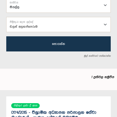
තත්වය
පිළිතුරු දෙන ලද්දේ
ඩලස් අලහප්පෙරුම
සොයන්න
මුල් තත්වයට පත්කරන්න
1 ප්‍රතිඵල හමුවිය
පිළිතුර ලබා දී ඇත
0174/2015 - විශ්‍රාමික අධ්‍යාපන පරිපාලන සේවා