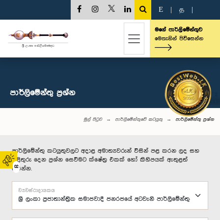
E
|
த
|
මගේ පාර්ලිමේන්තුව
මෙතැනින් පිවිසෙන්න
පාර්ලි‌මේන්තු‌ ප්‍රශ්න
මුල් පිටුව
පාර්ලිමේන්තුවේ කටයුතු
පාර්ලි‌මේන්තු‌ ප්‍රශ්න
පාර්ලිමේන්තු කටයුතුවලට අදාළ අමාත්‍යවරුන් විසින් පළ කරන ලද සහ
පිළිතුරු දෙන ප්‍රශ්න සෙවීමට ක්ෂේත්‍ර එකක් හෝ කිහිපයක් ඇතුළත්
02
කරන්න.
ව්‍යවස්ථාදායකය