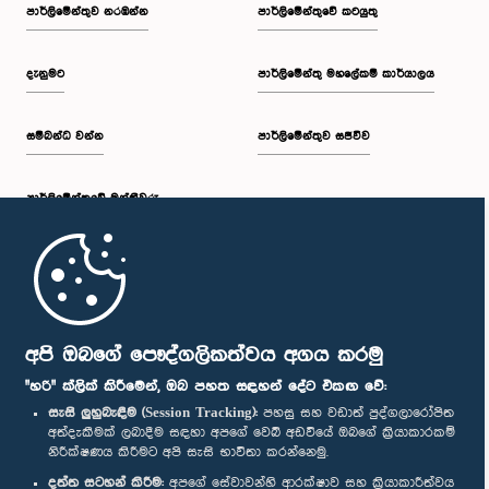
පාර්ලි‌මේන්තුව නරඹන්න
පාර්ලිමේන්තුවේ කටයුතු
දැනුමට
පාර්ලිමේන්තු මහලේකම් කාර්යාලය
සම්බන්ධ වන්න
පාර්ලිමේන්තුව සජීවීව
පාර්ලි‌මේන්තුවේ මන්ත්‍රීවරු
මුල් පිටුව
පාර්ලිමේන්තු ජංගම යෙදුම
අපි ඔබගේ පෞද්ගලිකත්වය අගය කරමු
"හරි" ක්ලික් කිරීමෙන්, ඔබ පහත සඳහන් දේට එකඟ වේ:
සැසි ලුහුබැඳීම (Session Tracking):
පහසු සහ වඩාත් පුද්ගලාරෝපිත
අත්දැකීමක් ලබාදීම සඳහා අපගේ වෙබ් අඩවියේ ඔබගේ ක්‍රියාකාරකම්
නිරීක්ෂණය කිරීමට අපි සැසි භාවිතා කරන්නෙමු.
අප හා සම්බන්ධ වී සිටින්න :
දත්ත සටහන් කිරීම:
අපගේ සේවාවන්හි ආරක්ෂාව සහ ක්‍රියාකාරීත්වය