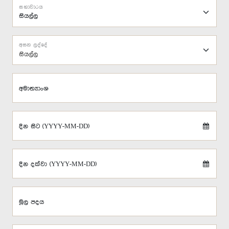
සභාවාරය
අසන ලද්දේ
සියල්ල
අමාත්‍යාංශ
දින සිට (YYYY-MM-DD)
දින දක්වා (YYYY-MM-DD)
මූල පදය