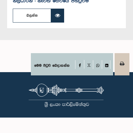
නිලධාරින් : නැවත සේවයේ පිහිටුවීම
බලන්න
Facebook
මෙම පිටුව බෙදාගන්න
X
WhatsApp
LinkedIn