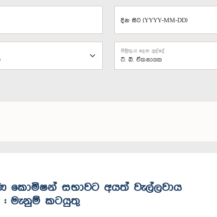
දින සිට (YYYY-MM-DD)
පිළිතුරු දෙන ලද්දේ
ටී. බී. ඒකනායක
ස්කරණ කොමිෂන් සභාවට අයත් වැල්ලවාය
 මැනුම් කටයුතු