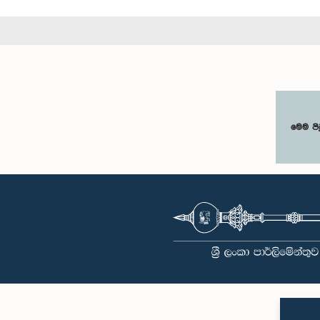
මෙම පි