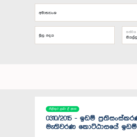
අමාත්‍යාංශ
තත්වය
මූල පදය
පිළිතුර ලබා දී ඇත
0310/2015 - ඉඩම් ප්‍රතිසං
මැතිවරණ කොට්ඨාසයේ ඉඩම් :