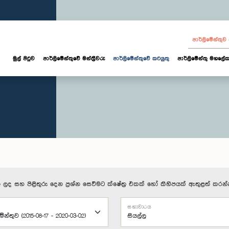
පාර්ලි‌මේන්තු
මුල් පිටුව
පාර්ලි‌මේන්තුවේ මන්ත්‍රීවරු
පාර්ලිමේන්තුවේ කටයුතු
පාර්ලිමේන්තු මහලේක
 ලද සහ පිළිතුරු දෙන ප්‍රශ්න සෙවීමට ක්ෂේත්‍ර එකක් හෝ කිහිපයක් ඇතුළත් කරන්
සභාවාරය