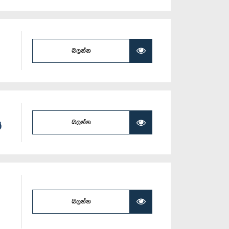
බලන්න
බලන්න
්
බලන්න