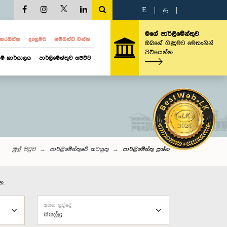
E
|
த
|
මගේ පාර්ලිමේන්තුව
ව නරඹන්න
දැනුමට
සම්බන්ධ වන්න
ඔබගේ ගිණුමට මෙතැනින්
පිවිසෙන්න
ම් කාර්යාලය
පාර්ලිමේන්තුව සජීවීව
මුල් පිටුව
පාර්ලිමේන්තුවේ කටයුතු
පාර්ලි‌මේන්තු‌ ප්‍රශ්න
න.
අසන ලද්දේ
සියල්ල