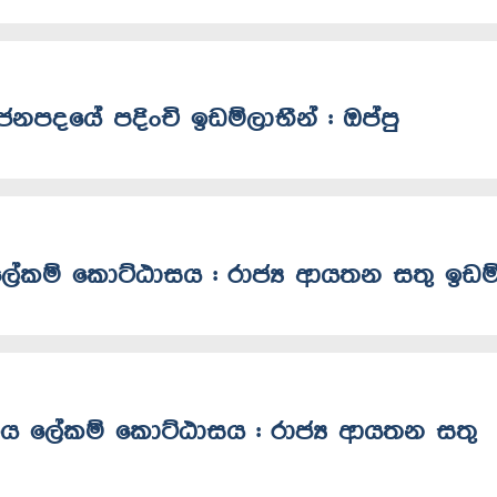
ජනපදයේ පදිංචි ඉඩම්ලාභීන් : ඔප්පු
ීය ලේකම් කොට්ඨාසය : රාජ්‍ය ආයතන සතු ඉඩම
ාදේශීය ලේකම් කොට්ඨාසය : රාජ්‍ය ආයතන සතු