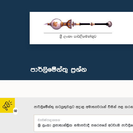
පාර්ලි‌මේන්තු‌ ප්‍රශ්න
පාර්ලිමේන්තු කටයුතුවලට අදාළ අමාත්‍යවරුන් විසින් පළ කරන
02
ව්‍යවස්ථාදායකය