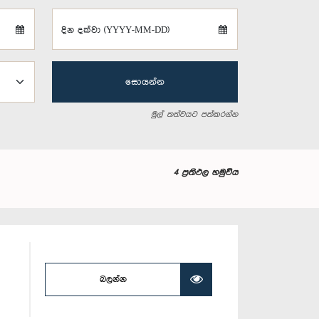
දින දක්වා (YYYY-MM-DD)
සොයන්න
මුල් තත්වයට පත්කරන්න
4 ප්‍රතිඵල හමුවිය
බලන්න