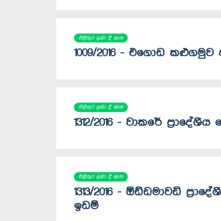
පිළිතුර ලබා දී ඇත
1009/2016 - එගොඩ කළුගමුව 
පිළිතුර ලබා දී ඇත
1312/2016 - වාකරේ ප්‍රාදේශ
පිළිතුර ලබා දී ඇත
1313/2016 - ඕඩ්ඩමාවඩි ප්‍ර
ඉඩම්