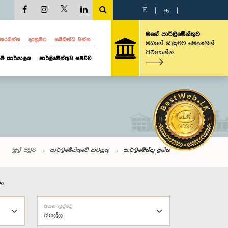
E
|
த
|
මගේ පාර්ලිමේන්තුව
ව නරඹන්න
දැනුමට
සම්බන්ධ වන්න
ඔබගේ ගිණුමට මෙතැනින්
පිවිසෙන්න
ම් කාර්යාලය
පාර්ලිමේන්තුව සජීවීව
මුල් පිටුව
පාර්ලිමේන්තුවේ කටයුතු
පාර්ලි‌මේන්තු‌ ප්‍රශ්න
න.
අසන ලද්දේ
සියල්ල