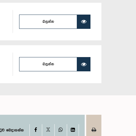
බලන්න
බලන්න
X
Facebook
WhatsApp
LinkedIn
ටුව බෙදාගන්න