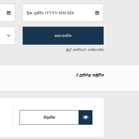
දින දක්වා (YYYY-MM-DD)
සොයන්න
මුල් තත්වයට පත්කරන්න
3 ප්‍රතිඵල හමුවිය
බලන්න