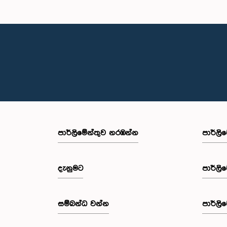
පාර්ලි‌මේන්තුව නරඹන්න
පාර්ලි
දැනුමට
පාර්ලි
සම්බන්ධ වන්න
පාර්ලි