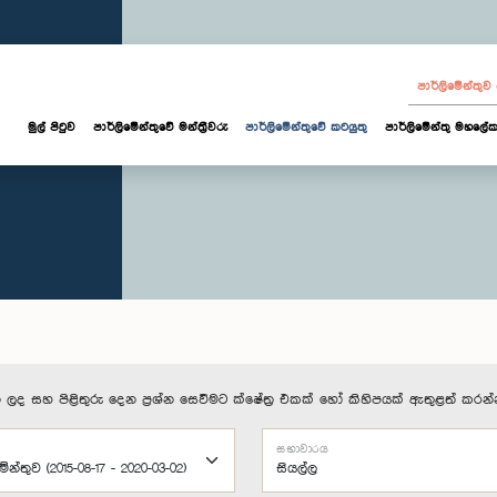
පාර්ලි‌මේන්තු
මුල් පිටුව
පාර්ලි‌මේන්තුවේ මන්ත්‍රීවරු
පාර්ලිමේන්තුවේ කටයුතු
පාර්ලිමේන්තු මහලේක
 ලද සහ පිළිතුරු දෙන ප්‍රශ්න සෙවීමට ක්ෂේත්‍ර එකක් හෝ කිහිපයක් ඇතුළත් කරන්
සභාවාරය