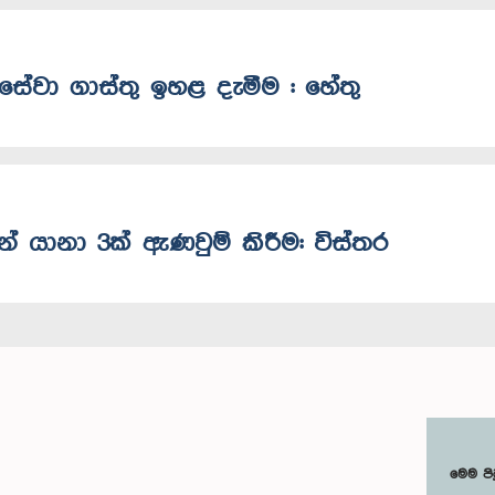
 සේවා ගාස්තු ඉහළ දැමීම : හේතු
න් යානා 3ක් ඇණවුම් කිරීම: විස්තර
මෙම පි