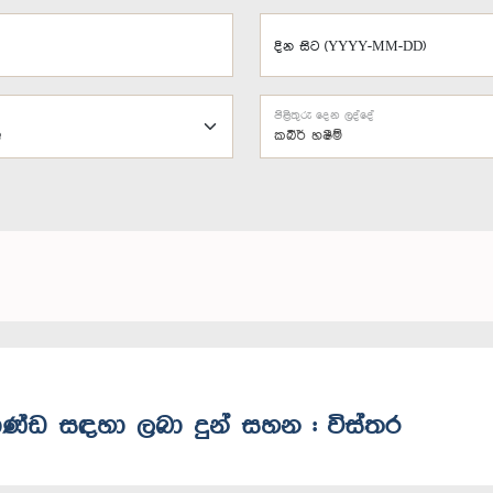
දින සිට (YYYY-MM-DD)
පිළිතුරු දෙන ලද්දේ
කබීර් හෂීම්
ාණ්ඩ සඳහා ලබා දුන් සහන : විස්තර