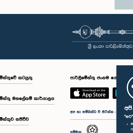
මේන්තුවේ කටයුතු
පාර්ලිමේන්තු ජංගම යෙදුම
මේන්තු මහලේකම් කාර්යාලය
අප
අප හා සම්බන්ධ වී සිටින්න :
"හරි
මේන්තුව සජීවීව
ස
අ
සම්මාන