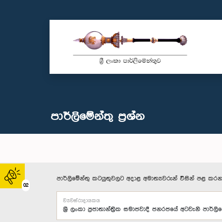
පාර්ලි‌මේන්තු‌ ප්‍රශ්න
පාර්ලිමේන්තු කටයුතුවලට අදාළ අමාත්‍යවරුන් විසින් පළ කරන
02
ව්‍යවස්ථාදායකය