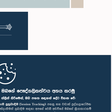
ි ඔබගේ පෞද්ගලිකත්වය අගය කරමු
" ක්ලික් කිරීමෙන්, ඔබ පහත සඳහන් දේට එකඟ වේ:
ැසි ලුහුබැඳීම (Session Tracking):
පහසු සහ වඩාත් පුද්ගලාරෝපිත
ත්දැකීමක් ලබාදීම සඳහා අපගේ වෙබ් අඩවියේ ඔබගේ ක්‍රියාකාරකම්