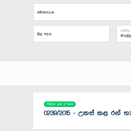
අමාත්‍යාංශ
තත්වය
මූල පදය
පිළිතුර ලබා දී ඇත
0239/2015 - උකස් කළ රන් භ