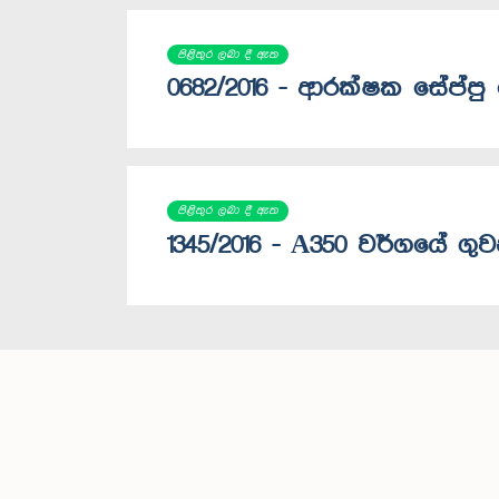
පිළිතුර ලබා දී ඇත
0682/2016 - ආරක්ෂක සේප්පු
පිළිතුර ලබා දී ඇත
1345/2016 - A350 වර්ගයේ ගුව