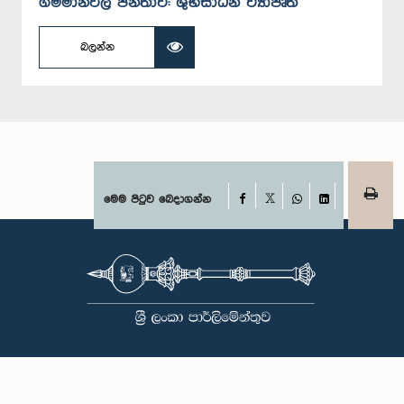
ගම්මානවල ජනතාව: ශුභසාධන ව්‍යාපෘති
බලන්න
Facebook
මෙම පිටුව බෙදාගන්න
X
WhatsApp
LinkedIn