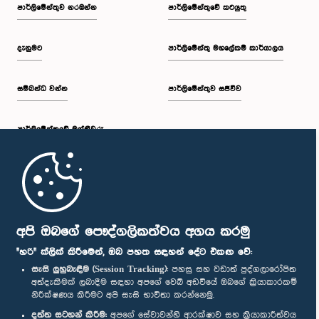
පාර්ලි‌මේන්තුව නරඹන්න
පාර්ලිමේන්තුවේ කටයුතු
දැනුමට
පාර්ලිමේන්තු මහලේකම් කාර්යාලය
සම්බන්ධ වන්න
පාර්ලිමේන්තුව සජීවීව
පාර්ලි‌මේන්තුවේ මන්ත්‍රීවරු
මුල් පිටුව
පාර්ලිමේන්තු ජංගම යෙදුම
අපි ඔබගේ පෞද්ගලිකත්වය අගය කරමු
"හරි" ක්ලික් කිරීමෙන්, ඔබ පහත සඳහන් දේට එකඟ වේ:
සැසි ලුහුබැඳීම (Session Tracking):
පහසු සහ වඩාත් පුද්ගලාරෝපිත
අත්දැකීමක් ලබාදීම සඳහා අපගේ වෙබ් අඩවියේ ඔබගේ ක්‍රියාකාරකම්
නිරීක්ෂණය කිරීමට අපි සැසි භාවිතා කරන්නෙමු.
අප හා සම්බන්ධ වී සිටින්න :
දත්ත සටහන් කිරීම:
අපගේ සේවාවන්හි ආරක්ෂාව සහ ක්‍රියාකාරීත්වය