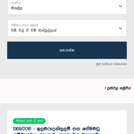
තත්වය
පිළිතුරු දෙන ලද්දේ
එම්. එල්. ඒ. එම්. හිස්බුල්ලාහ්
සොයන්න
මුල් තත්වයට පත්කරන්න
1 ප්‍රතිඵල හමුවිය
පිළිතුර ලබා දී ඇත
1369/2016 - ඉලමරුදන්කුලම් සහ සේමමඩු