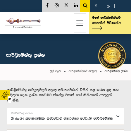
E
|
த
|
මගේ පාර්ලිමේන්තුව
මෙතැනින් පිවිසෙන්න
පාර්ලි‌මේන්තු‌ ප්‍රශ්න
මුල් පිටුව
පාර්ලිමේන්තුවේ කටයුතු
පාර්ලි‌මේන්තු‌ ප්‍රශ්න
පාර්ලිමේන්තු කටයුතුවලට අදාළ අමාත්‍යවරුන් විසින් පළ කරන ලද සහ
පිළිතුරු දෙන ප්‍රශ්න සෙවීමට ක්ෂේත්‍ර එකක් හෝ කිහිපයක් ඇතුළත්
02
කරන්න.
ව්‍යවස්ථාදායකය