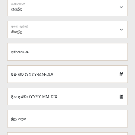
සභාවාරය
අසන ලද්දේ
සියල්ල
අමාත්‍යාංශ
දින සිට (YYYY-MM-DD)
දින දක්වා (YYYY-MM-DD)
මූල පදය