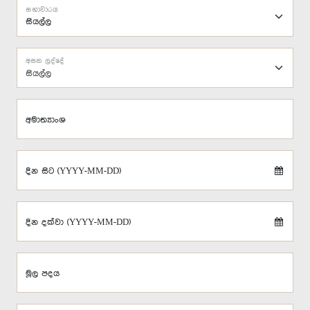
සභාවාරය
අසන ලද්දේ
සියල්ල
අමාත්‍යාංශ
දින සිට (YYYY-MM-DD)
දින දක්වා (YYYY-MM-DD)
මූල පදය