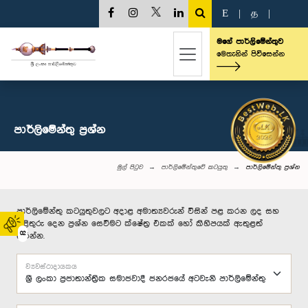
E
|
த
|
මගේ පාර්ලිමේන්තුව
මෙතැනින් පිවිසෙන්න
පාර්ලි‌මේන්තු‌ ප්‍රශ්න
මුල් පිටුව
පාර්ලිමේන්තුවේ කටයුතු
පාර්ලි‌මේන්තු‌ ප්‍රශ්න
පාර්ලිමේන්තු කටයුතුවලට අදාළ අමාත්‍යවරුන් විසින් පළ කරන ලද සහ
පිළිතුරු දෙන ප්‍රශ්න සෙවීමට ක්ෂේත්‍ර එකක් හෝ කිහිපයක් ඇතුළත්
02
කරන්න.
ව්‍යවස්ථාදායකය