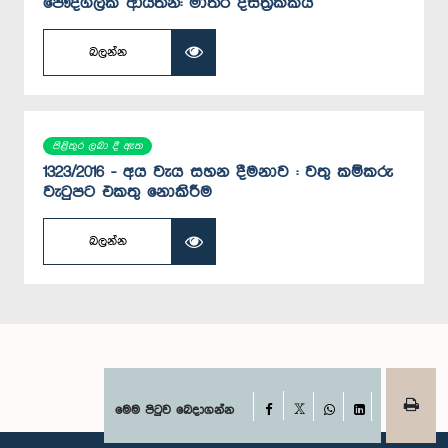
පෞද්ගලික ආයතන: මාතර දිස්ත්‍රික්කය
බලන්න
පිළිතුර ලබා දී ඇත
1323/2016 - අය වැය සහන දීමනාව : වතු කම්කරු
වැටුපට එකතු නොකිරීම
බලන්න
Facebook
මෙම පිටුව බෙදාගන්න
X
WhatsApp
LinkedIn