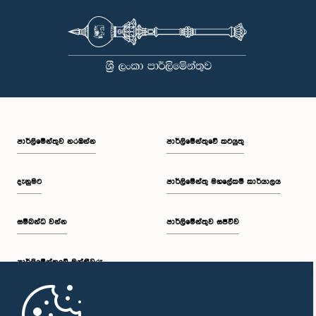
පාර්ලි‌මේන්තුව නරඹන්න
පාර්ලිමේන්තුවේ කටයුතු
දැනුමට
පාර්ලිමේන්තු මහලේකම් කාර්යාලය
සම්බන්ධ වන්න
පාර්ලිමේන්තුව සජීවීව
පාර්ලි‌මේන්තුවේ මන්ත්‍රීවරු
මුල් පිටුව