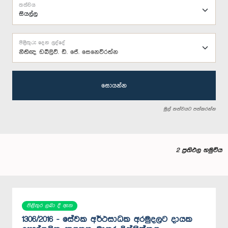
තත්වය
පිළිතුරු දෙන ලද්දේ
නීතිඥ ඩබ්ලිව්. ඩී. ජේ. සෙනෙවිරත්න
සොයන්න
මුල් තත්වයට පත්කරන්න
2 ප්‍රතිඵල හමුවිය
පිළිතුර ලබා දී ඇත
1306/2016 - සේවක අර්ථසාධක අරමුදලට දායක