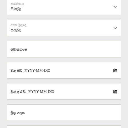
සභාවාරය
අසන ලද්දේ
සියල්ල
අමාත්‍යාංශ
දින සිට (YYYY-MM-DD)
දින දක්වා (YYYY-MM-DD)
මූල පදය