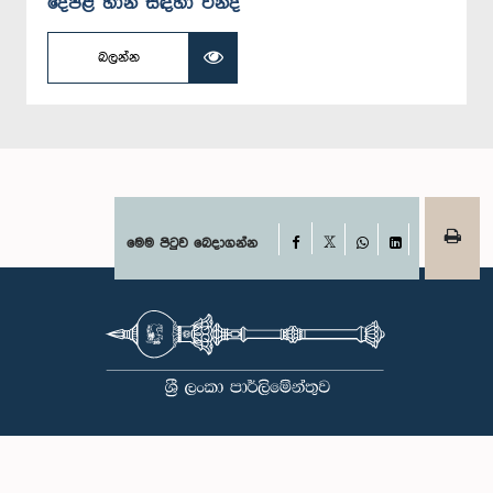
දේපළ හානි සඳහා වන්දි
බලන්න
Facebook
මෙම පිටුව බෙදාගන්න
X
WhatsApp
LinkedIn