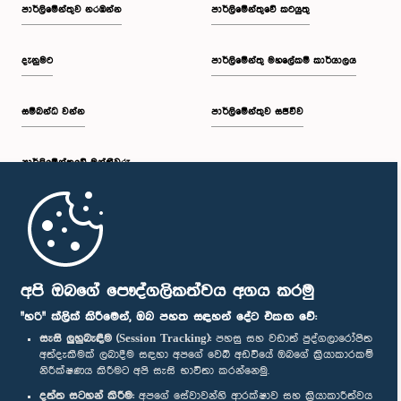
පාර්ලි‌මේන්තුව නරඹන්න
පාර්ලිමේන්තුවේ කටයුතු
දැනුමට
පාර්ලිමේන්තු මහලේකම් කාර්යාලය
සම්බන්ධ වන්න
පාර්ලිමේන්තුව සජීවීව
පාර්ලි‌මේන්තුවේ මන්ත්‍රීවරු
මුල් පිටුව
පාර්ලිමේන්තු ජංගම යෙදුම
අපි ඔබගේ පෞද්ගලිකත්වය අගය කරමු
"හරි" ක්ලික් කිරීමෙන්, ඔබ පහත සඳහන් දේට එකඟ වේ:
සැසි ලුහුබැඳීම (Session Tracking):
පහසු සහ වඩාත් පුද්ගලාරෝපිත
අත්දැකීමක් ලබාදීම සඳහා අපගේ වෙබ් අඩවියේ ඔබගේ ක්‍රියාකාරකම්
නිරීක්ෂණය කිරීමට අපි සැසි භාවිතා කරන්නෙමු.
අප හා සම්බන්ධ වී සිටින්න :
දත්ත සටහන් කිරීම:
අපගේ සේවාවන්හි ආරක්ෂාව සහ ක්‍රියාකාරීත්වය