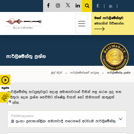
E
|
த
|
මගේ පාර්ලිමේන්තුව
මෙතැනින් පිවිසෙන්න
පාර්ලි‌මේන්තු‌ ප්‍රශ්න
මුල් පිටුව
පාර්ලිමේන්තුවේ කටයුතු
පාර්ලි‌මේන්තු‌ ප්‍රශ්න
බලන්න
පාර්ලිමේන්තු කටයුතුවලට අදාළ අමාත්‍යවරුන් විසින් පළ කරන ලද සහ
පිළිතුරු දෙන ප්‍රශ්න සෙවීමට ක්ෂේත්‍ර එකක් හෝ කිහිපයක් ඇතුළත්
02
කරන්න.
ව්‍යවස්ථාදායකය