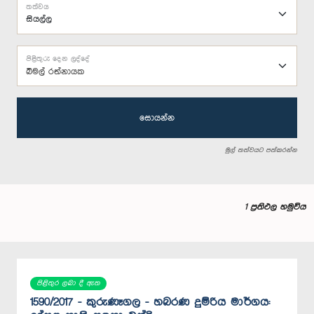
තත්වය
පිළිතුරු දෙන ලද්දේ
බිමල් රත්නායක
සොයන්න
මුල් තත්වයට පත්කරන්න
1 ප්‍රතිඵල හමුවිය
පිළිතුර ලබා දී ඇත
1590/2017 - කුරුණෑගල - හබරණ දුම්රිය මාර්ගය: