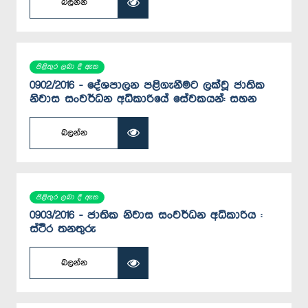
බලන්න
පිළිතුර ලබා දී ඇත
0902/2016 - දේශපාලන පළිගැනීමට ලක්වූ ජාතික
නිවාස සංවර්ධන අධිකාරියේ සේවකයන්: සහන
බලන්න
පිළිතුර ලබා දී ඇත
0903/2016 - ජාතික නිවාස සංවර්ධන අධිකාරිය :
ස්ථිර තනතුරු
බලන්න