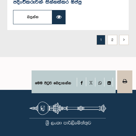
පදිංචිකරුවන්: සින්නක්කර ඔප්පු
බලන්න
1
2
Facebook
මෙම පිටුව බෙදාගන්න
X
WhatsApp
LinkedIn