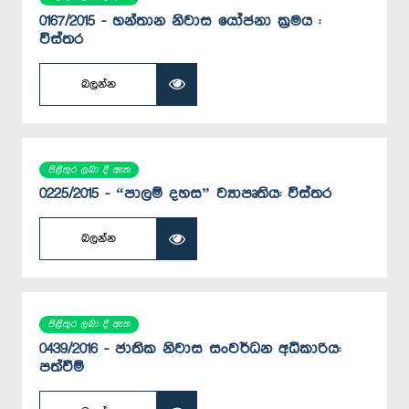
0167/2015 - හන්තාන නිවාස යෝජනා ක්‍රමය :
විස්තර
බලන්න
පිළිතුර ලබා දී ඇත
0225/2015 - “පාලම් දහස” ව්‍යාපෘතිය: විස්තර
බලන්න
පිළිතුර ලබා දී ඇත
0439/2016 - ජාතික නිවාස සංවර්ධන අධිකාරිය:
පත්වීම්