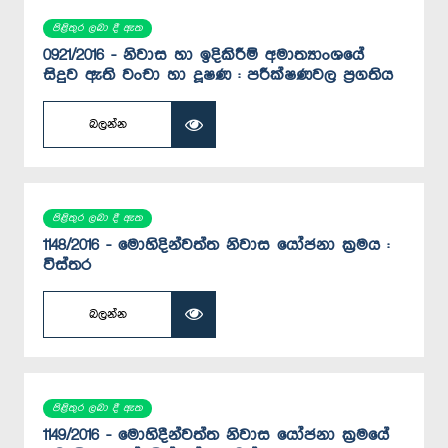
පිළිතුර ලබා දී ඇත
0921/2016 - නිවාස හා ඉදිකිරීම් අමාත්‍යාංශයේ
සිදුව ඇති වංචා හා දූෂණ : පරීක්ෂණවල ප්‍රගතිය
බලන්න
පිළිතුර ලබා දී ඇත
1148/2016 - මොහිදින්වත්ත නිවාස යෝජනා ක්‍රමය :
විස්තර
බලන්න
පිළිතුර ලබා දී ඇත
1149/2016 - මොහිදීන්වත්ත නිවාස යෝජනා ක්‍රමයේ