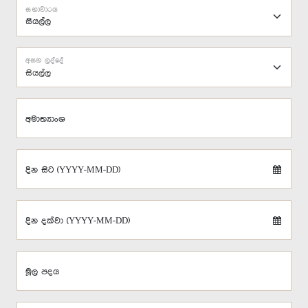
සභාවාරය
අසන ලද්දේ
සියල්ල
අමාත්‍යාංශ
දින සිට (YYYY-MM-DD)
දින දක්වා (YYYY-MM-DD)
මූල පදය