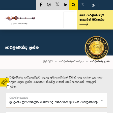
E
|
த
|
මගේ පාර්ලිමේන්තුව
මෙතැනින් පිවිසෙන්න
පාර්ලි‌මේන්තු‌ ප්‍රශ්න
මුල් පිටුව
පාර්ලිමේන්තුවේ කටයුතු
පාර්ලි‌මේන්තු‌ ප්‍රශ්න
පාර්ලිමේන්තු කටයුතුවලට අදාළ අමාත්‍යවරුන් විසින් පළ කරන ලද සහ
පිළිතුරු දෙන ප්‍රශ්න සෙවීමට ක්ෂේත්‍ර එකක් හෝ කිහිපයක් ඇතුළත්
02
කරන්න.
ව්‍යවස්ථාදායකය