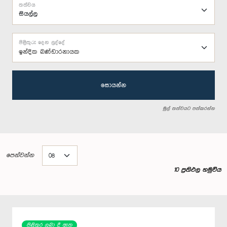
තත්වය
පිළිතුරු දෙන ලද්දේ
ඉන්දික බණ්ඩාරනායක
සොයන්න
මුල් තත්වයට පත්කරන්න
පෙන්වන්න
10 ප්‍රතිඵල හමුවිය
පිළිතුර ලබා දී ඇත