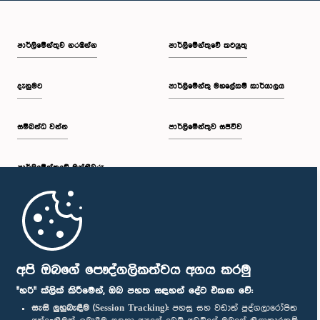
පාර්ලි‌මේන්තුව නරඹන්න
පාර්ලිමේන්තුවේ කටයුතු
දැනුමට
පාර්ලිමේන්තු මහලේකම් කාර්යාලය
සම්බන්ධ වන්න
පාර්ලිමේන්තුව සජීවීව
පාර්ලි‌මේන්තුවේ මන්ත්‍රීවරු
මුල් පිටුව
පාර්ලිමේන්තු ජංගම යෙදුම
අපි ඔබගේ පෞද්ගලිකත්වය අගය කරමු
"හරි" ක්ලික් කිරීමෙන්, ඔබ පහත සඳහන් දේට එකඟ වේ:
සැසි ලුහුබැඳීම (Session Tracking):
පහසු සහ වඩාත් පුද්ගලාරෝපිත